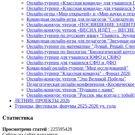
Онлайн-турнир «Классная команда» для учащихся
Онлайн-турнир «Классная команда» для учащихся
Онлайн-игры «Мир открытий» и «Мир науки и тех
Командная онлайн-игра для педагогов "Созидатели
Онлайн-конкурс чтецов «ПОСВЯЩЕНИЕ ЗАЩ
Онлайн-конкурс чтецов «ВЕСНА ИДЁТ — ВЕСНЕ
Онлайн-турнир по русскому языку "Грамота. Эруди
Командная онлайн-игра для педагогов "Звездные н
Онлайн-турнир по математике "Думай. Решай. Счи
Онлайн-турнир по биологии "Биологический круго
Онлайн-турнир для учащихся ЮФО и СКФО
Онлайн-турнир для учащихся СФО и ДФО
Командный онлайн-турнир "Мир исследований"
Онлайн-турнир "Классная команда" - Финал 2026
Онлайн-конкурс чтецов "Эхо Великой Победы"
Педагогическая онлайн-конференция «Космическое 
Онлайн-конкурс чтецов "Пушкин с нами"
Онлайн-конкурс чтецов "Россия, мы всегда с тобой!
ЛЕТНИЕ ПРОЕКТЫ 2026
Турниры, фестивали, форумы 2025-2026 уч. года
Статистика
Просмотрено статей
: 225595428
Сейчас на сайте находятся: