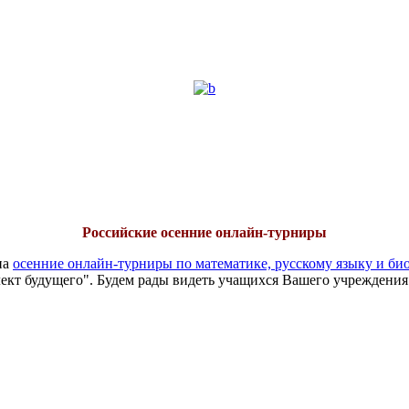
Российские осенние онлайн-турниры
на
осенние онлайн-турниры по математике, русскому языку и би
ект будущего". Будем рады видеть учащихся Вашего учреждения