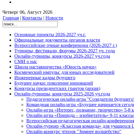
Четверг 06, Август 2026
Главная
|
Контакты
|
Новости
Основные проекты 2026-2027 уч.г.
Официальные документы органов власти
Всероссийские очные конференции (2026-2027 г.)
Турниры, фестивали, форумы 2026-2027 уч. года
Онлайн-турниры, конкурсы 2026-2027 уч.года
СМИ о нас
Школа наставничества «Юность науки»
Космический импульс для юных исследователей
Инженерные кадры будущего
Будущее науки: поколение инноваций
Конкурсы президентских грантов (архив)
Онлайн-турниры, конкурсы 2025-2026 уч.года
Педагогическая онлайн-игра "Созидатели будущего
Командная онлайн-игра «Будущее начинается сегод
Онлайн-игра «Интерес, познание, творчество» 5-8 
Онлайн-игра «Природа – изобретатель» 9-11 классы
Всероссийская педагогическая онлайн-конференци
Онлайн-турнир «Классная команда» для учащихс
Онлайн-конкурс чтецов "Зимнее волшебство"