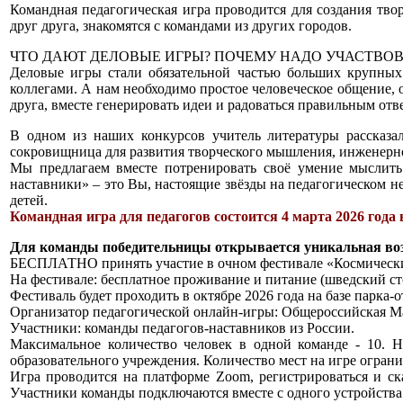
Командная педагогическая игра проводится для создания твор
друг друга, знакомятся с командами из других городов.
ЧТО ДАЮТ ДЕЛОВЫЕ ИГРЫ? ПОЧЕМУ НАДО УЧАСТВОВ
Деловые игры стали обязательной частью больших крупных
коллегами. А нам необходимо простое человеческое общение,
друга, вместе генерировать идеи и радоваться правильным отв
В одном из наших конкурсов учитель литературы рассказа
сокровищница для развития творческого мышления, инженерно
Мы предлагаем вместе потренировать своё умение мыслить 
наставники» – это Вы, настоящие звёзды на педагогическом н
детей.
Командная игра для педагогов состоится 4 марта 2026 года
Для команды победительницы открывается уникальная во
БЕСПЛАТНО принять участие в очном фестивале «Космический 
На фестивале: бесплатное проживание и питание (шведский ст
Фестиваль будет проходить в октябре 2026 года на базе парка-
Организатор педагогической онлайн-игры: Общероссийская Ма
Участники: команды педагогов-наставников из России.
Максимальное количество человек в одной команде - 10. 
образовательного учреждения. Количество мест на игре ограни
Игра проводится на платформе Zoom, регистрироваться и с
Участники команды подключаются вместе с одного устройства. 