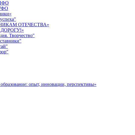
 ПФО
 УФО
ники»
 успеха"
ИТНИКАМ ОТЕЧЕСТВА»
 ДОРОГУ!»
ция. Творчество"
аставники"
тай"
зор"
образование: опыт, инновации, перспективы»