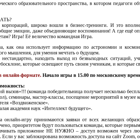
ческого образовательного пространства, в котором педагоги о
АТЬ?
 корпораций, широко вошли в бизнес-тренинги. И это вполне
 общие эмоции, даже объединяющие воспоминания! А где ещё оп
етам? Игра! Её величество командная Игра.
ла, как она использует информацию по астрономии и космона
го мышления, для умения мечтать о будущем.
нестандартно, находить выход из безвыходных ситуаций, учи
ебосклоне, которые освещают путь своим ученикам, и которые 
 в онлайн-формате.
Начало игры в 15.00 по московскому време
зможность:
вызов»!!! (команда победительница получает несколько беспл
ол), семинары, мастер-классы, посещение мероприятий в музее к
отеля «Воздвиженское».
лая академия наук «Интеллект будущего».
На онлайн-игру принимаются заявки от всех желающих образо
чено, приоритетом будут пользоваться команды, которые первым
качивать приложение НЕ НУЖНО – доступ возможен через любо
Если у вас заблокирована возможность доступа на сайт Zoom, о