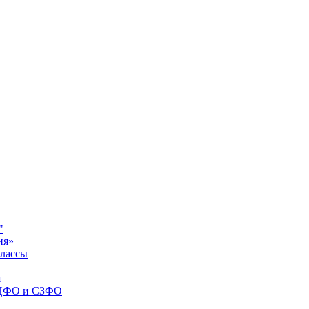
"
ня»
классы
я
я ЦФО и СЗФО