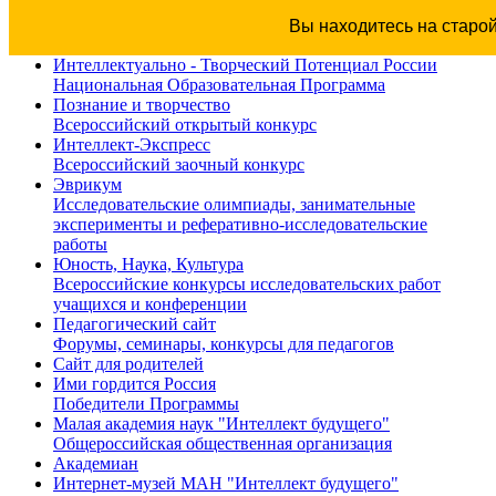
Вы находитесь на старо
Интеллектуально - Творческий Потенциал России
Национальная Образовательная Программа
Познание и творчество
Всероссийский открытый конкурс
Интеллект-Экспресс
Всероссийский заочный конкурс
Эврикум
Исследовательские олимпиады, занимательные
эксперименты и реферативно-исследовательские
работы
Юность, Наука, Культура
Всероссийские конкурсы исследовательских работ
учащихся и конференции
Педагогический сайт
Форумы, семинары, конкурсы для педагогов
Сайт для родителей
Ими гордится Россия
Победители Программы
Малая академия наук "Интеллект будущего"
Общероссийская общественная организация
Академиан
Интернет-музей МАН "Интеллект будущего"