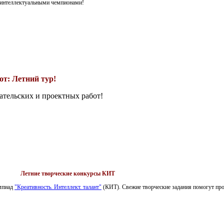
я интеллектуальными чемпионами!
т: Летний тур!
ательских и проектных работ!
Летние творческие конкурсы КИТ
импиад
"Креативность. Интеллект. талант"
(КИТ). Свежие творческие задания помогут пров