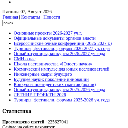
Пятница 07, Август 2026
Главная
|
Контакты
|
Новости
Основные проекты 2026-2027 уч.г.
Официальные документы органов власти
Всероссийские очные конференции (2026-2027 г.)
Турниры, фестивали, форумы 2026-2027 уч. года
Онлайн-турниры, конкурсы 2026-2027 уч.года
СМИ о нас
Школа наставничества «Юность науки»
Космический импульс для юных исследователей
Инженерные кадры будущего
Будущее науки: поколение инноваций
Конкурсы президентских грантов (архив)
Онлайн-турниры, конкурсы 2025-2026 уч.года
ЛЕТНИЕ ПРОЕКТЫ 2026
Турниры, фестивали, форумы 2025-2026 уч. года
Статистика
Просмотрено статей
: 225627041
Сейчас на сайте находятся: