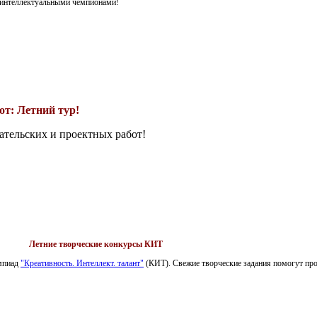
я интеллектуальными чемпионами!
т: Летний тур!
ательских и проектных работ!
Летние творческие конкурсы КИТ
импиад
"Креативность. Интеллект. талант"
(КИТ). Свежие творческие задания помогут пров