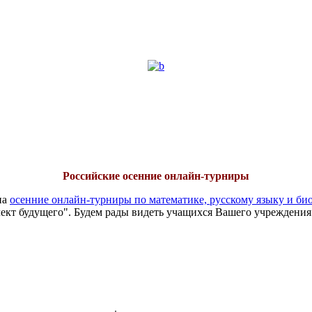
Российские осенние онлайн-турниры
на
осенние онлайн-турниры по математике, русскому языку и би
ект будущего". Будем рады видеть учащихся Вашего учреждения