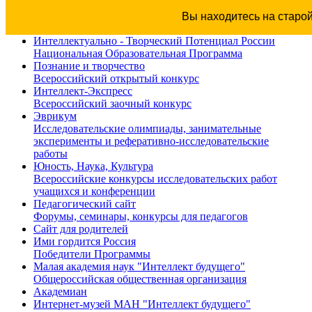
Вы находитесь на старо
Интеллектуально - Творческий Потенциал России
Национальная Образовательная Программа
Познание и творчество
Всероссийский открытый конкурс
Интеллект-Экспресс
Всероссийский заочный конкурс
Эврикум
Исследовательские олимпиады, занимательные
эксперименты и реферативно-исследовательские
работы
Юность, Наука, Культура
Всероссийские конкурсы исследовательских работ
учащихся и конференции
Педагогический сайт
Форумы, семинары, конкурсы для педагогов
Сайт для родителей
Ими гордится Россия
Победители Программы
Малая академия наук "Интеллект будущего"
Общероссийская общественная организация
Академиан
Интернет-музей МАН "Интеллект будущего"