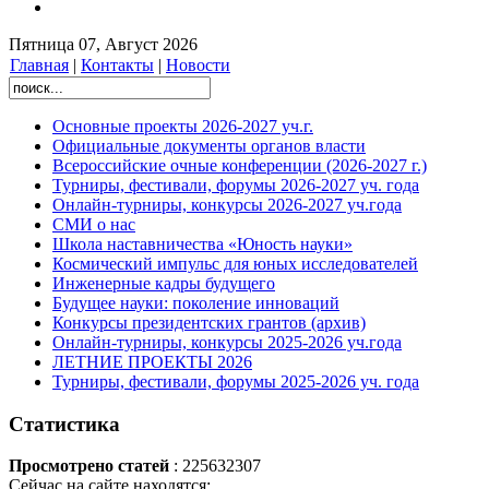
Пятница 07, Август 2026
Главная
|
Контакты
|
Новости
Основные проекты 2026-2027 уч.г.
Официальные документы органов власти
Всероссийские очные конференции (2026-2027 г.)
Турниры, фестивали, форумы 2026-2027 уч. года
Онлайн-турниры, конкурсы 2026-2027 уч.года
СМИ о нас
Школа наставничества «Юность науки»
Космический импульс для юных исследователей
Инженерные кадры будущего
Будущее науки: поколение инноваций
Конкурсы президентских грантов (архив)
Онлайн-турниры, конкурсы 2025-2026 уч.года
ЛЕТНИЕ ПРОЕКТЫ 2026
Турниры, фестивали, форумы 2025-2026 уч. года
Статистика
Просмотрено статей
: 225632307
Сейчас на сайте находятся: