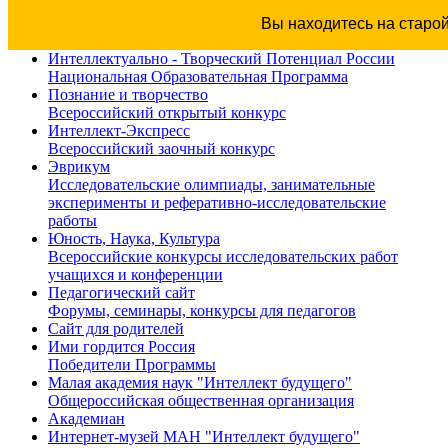
Вы находитесь на старо
Интеллектуально - Творческий Потенциал России
Национальная Образовательная Программа
Познание и творчество
Всероссийский открытый конкурс
Интеллект-Экспресс
Всероссийский заочный конкурс
Эврикум
Исследовательские олимпиады, занимательные
эксперименты и реферативно-исследовательские
работы
Юность, Наука, Культура
Всероссийские конкурсы исследовательских работ
учащихся и конференции
Педагогический сайт
Форумы, семинары, конкурсы для педагогов
Сайт для родителей
Ими гордится Россия
Победители Программы
Малая академия наук "Интеллект будущего"
Общероссийская общественная организация
Академиан
Интернет-музей МАН "Интеллект будущего"