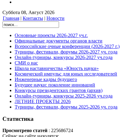
Суббота 08, Август 2026
Главная
|
Контакты
|
Новости
Основные проекты 2026-2027 уч.г.
Официальные документы органов власти
Всероссийские очные конференции (2026-2027 г.)
Турниры, фестивали, форумы 2026-2027 уч. года
Онлайн-турниры, конкурсы 2026-2027 уч.года
СМИ о нас
Школа наставничества «Юность науки»
Космический импульс для юных исследователей
Инженерные кадры будущего
Будущее науки: поколение инноваций
Конкурсы президентских грантов (архив)
Онлайн-турниры, конкурсы 2025-2026 уч.года
ЛЕТНИЕ ПРОЕКТЫ 2026
Турниры, фестивали, форумы 2025-2026 уч. года
Статистика
Просмотрено статей
: 225686724
Сейчас на сайте находятся: