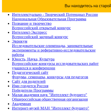
Вы находитесь на старо
Интеллектуально - Творческий Потенциал России
Национальная Образовательная Программа
Познание и творчество
Всероссийский открытый конкурс
Интеллект-Экспресс
Всероссийский заочный конкурс
Эврикум
Исследовательские олимпиады, занимательные
эксперименты и реферативно-исследовательские
работы
Юность, Наука, Культура
Всероссийские конкурсы исследовательских работ
учащихся и конференции
Педагогический сайт
Форумы, семинары, конкурсы для педагогов
Сайт для родителей
Ими гордится Россия
Победители Программы
Малая академия наук "Интеллект будущего"
Общероссийская общественная организация
Академиан
Интернет-музей МАН "Интеллект будущего"