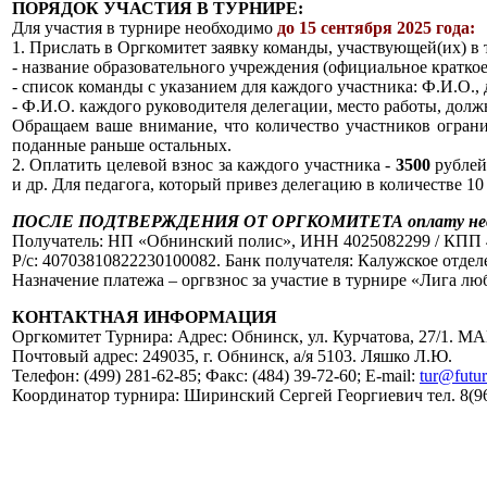
ПОРЯДОК УЧАСТИЯ В ТУРНИРЕ:
Для участия в турнире необходимо
до 15 сентября 2025 года:
1. Прислать в Оргкомитет заявку команды, участвующей(их) в
- название образовательного учреждения (официальное краткое
- список команды с указанием для каждого участника: Ф.И.О., 
- Ф.И.О. каждого руководителя делегации, место работы, должн
Обращаем ваше внимание, что количество участников ограни
поданные раньше остальных.
2. Оплатить целевой взнос за каждого участника -
3500
рублей.
и др. Для педагога, который привез делегацию в количестве 10
ПОСЛЕ ПОДТВЕРЖДЕНИЯ ОТ ОРГКОМИТЕТА оплату необходи
Получатель: НП «Обнинский полис», ИНН 4025082299 / КПП 
Р/с: 40703810822230100082. Банк получателя: Калужское отде
Назначение платежа – оргвзнос за участие в турнире «Лига лю
КОНТАКТНАЯ ИНФОРМАЦИЯ
Оргкомитет Турнира: Адрес: Обнинск, ул. Курчатова, 27/1. М
Почтовый адрес: 249035, г. Обнинск, а/я 5103. Ляшко Л.Ю.
Телефон: (499) 281-62-85; Факс: (484) 39-72-60; E-mail:
tur@futu
Координатор турнира: Ширинский Сергей Георгиевич тел. 8(9