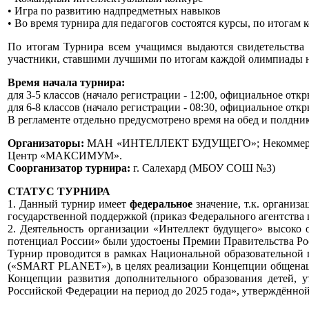
• Игра по развитию надпредметных навыков
• Во время турнира для педагогов состоятся курсы, по итога
По итогам Турнира всем учащимся выдаются свидетельства
участники, ставшими лучшими по итогам каждой олимпиады 
Время начала турнира:
для 3-5 классов (начало регистрации - 12:00, официальное откр
для 6-8 классов (начало регистрации - 08:30, официальное откр
В регламенте отдельно предусмотрено время на обед и полдник
Организаторы:
МАН «ИНТЕЛЛЕКТ БУДУЩЕГО»; Некоммерче
Центр «МАКСИМУМ».
Соорганизатор турнира:
г. Салехард (МБОУ СОШ №3)
СТАТУС ТУРНИРА
1. Данный турнир имеет
федеральное
значение, т.к. органи
государственной поддержкой (приказ Федерального агентства 
2. Деятельность организации «Интеллект будущего» высоко
потенциал России» были удостоены Премии Правительства Рос
Турнир проводится в рамках Национальной образовательной
(«SMART PLANET»), в целях реализации Концепции общенацио
Концепции развития дополнительного образования детей, у
Российской Федерации на период до 2025 года», утверждённой