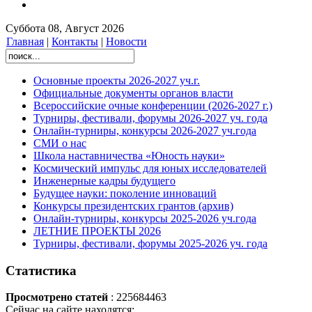
Суббота 08, Август 2026
Главная
|
Контакты
|
Новости
Основные проекты 2026-2027 уч.г.
Официальные документы органов власти
Всероссийские очные конференции (2026-2027 г.)
Турниры, фестивали, форумы 2026-2027 уч. года
Онлайн-турниры, конкурсы 2026-2027 уч.года
СМИ о нас
Школа наставничества «Юность науки»
Космический импульс для юных исследователей
Инженерные кадры будущего
Будущее науки: поколение инноваций
Конкурсы президентских грантов (архив)
Онлайн-турниры, конкурсы 2025-2026 уч.года
ЛЕТНИЕ ПРОЕКТЫ 2026
Турниры, фестивали, форумы 2025-2026 уч. года
Статистика
Просмотрено статей
: 225684463
Сейчас на сайте находятся: