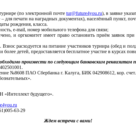
 турнире (по электронной почте
tur@future4you.ru
), в заявке указа
 – для печати на наградных документах), населённый пункт, поч
даты рождения, класса.
ость, e-mail, номер мобильного телефона для связи;
чено, и оргкомитет имеет право остановить приём заявок при 
 Взнос расходуется на питание участников турнира (обед и пол
 и более детей, предоставляется бесплатное участие в курсах п
мо произвести по следующим банковским реквизитам пос
402501001.
ление №8608 ПАО Сбербанка г. Калуга, БИК 042908612, кор. счет
бознательных».
АН «Интеллект будущего».
re4you.ru
61)005-63-29
Ждем встречи с вами!