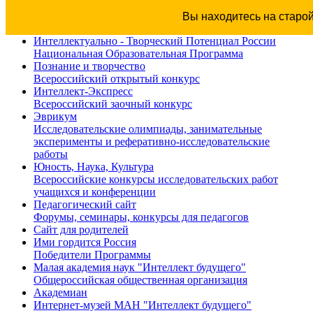
Вы находитесь на старо
Интеллектуально - Творческий Потенциал России
Национальная Образовательная Программа
Познание и творчество
Всероссийский открытый конкурс
Интеллект-Экспресс
Всероссийский заочный конкурс
Эврикум
Исследовательские олимпиады, занимательные
эксперименты и реферативно-исследовательские
работы
Юность, Наука, Культура
Всероссийские конкурсы исследовательских работ
учащихся и конференции
Педагогический сайт
Форумы, семинары, конкурсы для педагогов
Сайт для родителей
Ими гордится Россия
Победители Программы
Малая академия наук "Интеллект будущего"
Общероссийская общественная организация
Академиан
Интернет-музей МАН "Интеллект будущего"