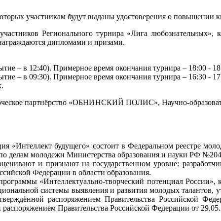
м которых участникам будут выданы удостоверения о повышении 
 участников Регионального турнира «Лига любознательных», 
награждаются дипломами и призами.
ытие – в 12:40). Примерное время окончания турнира – 18:00 - 18
ытие – в 09:30). Примерное время окончания турнира – 16:30 - 17
.
ское партнёрство «ОБНИНСКИЙ ПОЛИС», Научно-образова
зация «Интеллект будущего» состоит в Федеральном реестре мо
по делам молодежи Министерства образования и науки РФ №204 о
 оценивают и признают на государственном уровне: разработч
сийской Федерации в области образования.
 программы «Интеллектуально-творческий потенциал России», 
нальной системы выявления и развития молодых талантов, ут
тверждённой распоряжением Правительства Российской Федер
 распоряжением Правительства Российской Федерации от 29.05.2