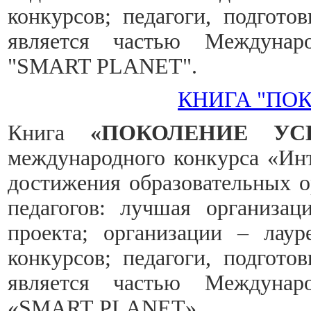
конкурсов; педагоги, подгото
является частью Междунаро
"SMART PLANET".
КНИГА "ПО
Книга
«ПОКОЛЕНИЕ УС
международного конкурса «Инт
достижения образовательных о
педагогов: лучшая организац
проекта; организации – лау
конкурсов; педагоги, подгото
является частью Междунаро
«SMART
PLANET».