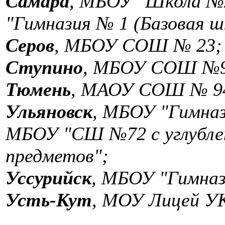
Самара
, МБОУ "Школа №2
"Гимназия № 1 (Базовая ш
Серов
, МБОУ СОШ № 23;
Ступино
, МБОУ СОШ №9 
Тюмень
, МАОУ СОШ № 9
Ульяновск
, МБОУ "Гимназ
МБОУ "СШ №72 с углубле
предметов";
Уссурийск
, МБОУ "Гимназ
Усть-Кут
, МОУ Лицей У