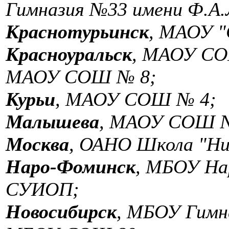
Гимназия №33 имени Ф.А.Л
Краснотурьинск
, МАОУ 
Красноуральск
, МАОУ СОШ
МАОУ СОШ № 8;
Курьи
, МАОУ СОШ № 4;
Малышева
, МАОУ СОШ №
Москва
, ОАНО Школа "Ни
Наро-Фоминск
, МБОУ Н
СУИОП;
Новосибирск
, МБОУ Гим