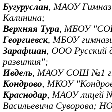
Бугуруслан
, МАОУ Гимна
Калинина;
Верхняя Тура
, МБОУ "СО
Георгиевск
, МБОУ гимназ
Зарафшан
, ООО Русский 
развития";
Ивдель
, МАОУ СОШ №1 г.
Кондрово
, МКОУ "Кондро
Краснодар
, МАОУ лицей №
Васильевича Суворова; 