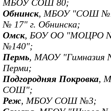
МБОУ СОШ 80;
Обнинск
, МБОУ "СОШ №1
№ 17" г. Обнинска;
Омск
, БОУ ОО "МОЦРО № 
№140";
Пермь
, МАОУ "Гимназия 
Перми;
Подгородняя Покровка
, 
СОШ";
Реж
, МБОУ СОШ №3;