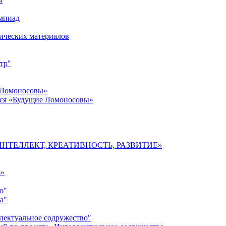
импиад
ических материалов
тр"
 Ломоносовы»
хся «Будущие Ломоносовы»
мы «ИНТЕЛЛЕКТ, КРЕАТИВНОСТЬ, РАЗВИТИЕ»
о»
о"
а"
лектуальное содружество"