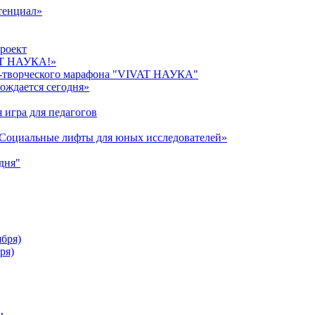
тенциал»
роект
AT НАУКА!»
о-творческого марафона "VIVAT НАУКА"
ождается сегодня»
 игра для педагогов
«Cоциальные лифты для юных исследователей»
дня"
ября)
ря)
ы