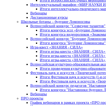
Итоги Всероссийских очных мероприяти
Интеллектуальный марафон «МИР НАУКИ
Итоги интеллектуально-творческого ма
Вебинары
Дистанционные курсы
Школьные ботаны – будущие Ломоносовы
Всероссийский конкурс "Созвездие талантов"
Итоги конкурса эссе «Будущие Ломоно
Итоги конкурса видеороликов «Знакомьт
Всероссийский конкурс "Будущие Ломоносов
Итоги конкурса "Будущие Ломоносовы"
Игра-квест «ЗНАНИЯ - СИЛА»
Итоги игры-квеста «ЗНАНИЯ - СИЛА» д
Итоги игры-квеста «ЗНАНИЯ - СИЛА» д
Итоги игры-квеста «ЗНАНИЯ - СИЛА» д
Всероссийская культурно-образовательная а
Итоги проведения культурно-образоват
Фестиваль наук и искусств «Творческий поте
Итоги Фестиваля наук и искусств (1-я се
Итоги Фестиваля наук и искусств «Твор
Всероссийский конкурс педагогов "Наставн
Итоги конкурса "Наставники будущих 
Вебинары
ПРО проекты
График вебинаров в рамках проекта «ПРО пр