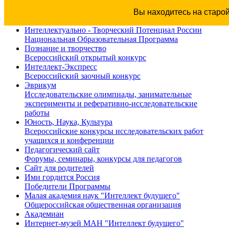
Вы находитесь на старо
Интеллектуально - Творческий Потенциал России
Национальная Образовательная Программа
Познание и творчество
Всероссийский открытый конкурс
Интеллект-Экспресс
Всероссийский заочный конкурс
Эврикум
Исследовательские олимпиады, занимательные
эксперименты и реферативно-исследовательские
работы
Юность, Наука, Культура
Всероссийские конкурсы исследовательских работ
учащихся и конференции
Педагогический сайт
Форумы, семинары, конкурсы для педагогов
Сайт для родителей
Ими гордится Россия
Победители Программы
Малая академия наук "Интеллект будущего"
Общероссийская общественная организация
Академиан
Интернет-музей МАН "Интеллект будущего"