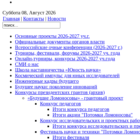
Суббота 08, Август 2026
Главная
|
Контакты
|
Новости
Основные проекты 2026-2027 уч.г.
Официальные документы органов власти
Всероссийские очные конференции (2026-2027 г.)
Турниры, фестивали, форумы 2026-2027 уч. года
Онлайн-турниры, конкурсы 2026-2027 уч.года
СМИ о нас
Школа наставничества «Юность науки»
Космический импульс для юных исследователей
Инженерные кадры будущего
Будущее науки: поколение инноваций
Конкурсы президентских грантов (архив)
«Будущие Ломоносовы» - грантовый проект
Конкурс педагогов
Итоги конкурса педагогов
Итоги акции "Потомки Ломоносова"
Конкурс исследовательских и проектных рабо
Итоги конкурса исследовательских и п
Фестиваль науки и техники "Потомки Ломоно
Итоги фестиваля