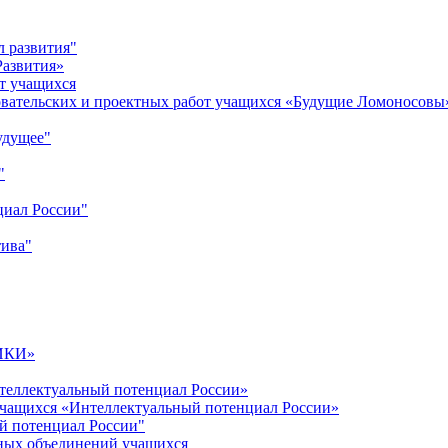
л развития"
Развития»
т учащихся
овательских и проектных работ учащихся «Будущие Ломоносовы
удущее"
"
циал России"
тива"
ИКИ»
теллектуальный потенциал России»
учащихся «Интеллектуальный потенциал России»
й потенциал России"
ных объединений учащихся