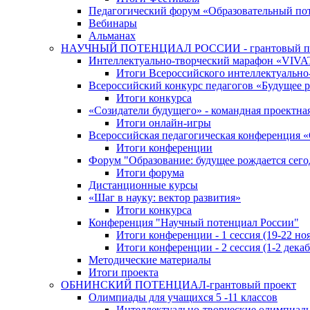
Педагогический форум «Образовательный по
Вебинары
Альманах
НАУЧНЫЙ ПОТЕНЦИАЛ РОССИИ - грантовый п
Интеллектуально-творческий марафон «VIV
Итоги Всероссийского интеллектуальн
Всероссийский конкурс педагогов «Будущее р
Итоги конкурса
«Cозидатели будущего» - командная проектная
Итоги онлайн-игры
Всероссийская педагогическая конференция 
Итоги конференции
Форум "Образование: будущее рождается сего
Итоги форума
Дистанционные курсы
«Шаг в науку: вектор развития»
Итоги конкурса
Конференция "Научный потенциал России"
Итоги конференции - 1 сессия (19-22 но
Итоги конференции - 2 сессия (1-2 декаб
Методические материалы
Итоги проекта
ОБНИНСКИЙ ПОТЕНЦИАЛ-грантовый проект
Олимпиады для учащихся 5 -11 классов
Интеллектуально-творческие олимпиад