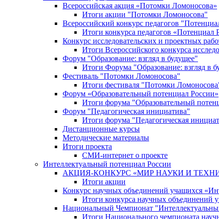
Всероссийская акция «Потомки Ломоносова»
Итоги акции "Потомки Ломоносова"
Всероссийский конкурс педагогов "Потенциа
Итоги конкурса педагогов «Потенциал 
Конкурс исследовательских и проектных рабо
Итоги Всероссийского конкурса исслед
Форум "Образование: взгляд в будущее"
Итоги Форума "Образование: взгляд в б
Фестиваль "Потомки Ломоносова"
Итоги фестиваля "Потомки Ломоносова
Форум «Образовательный потенциал России»
Итоги форума "Образовательный потен
Форум "Педагогическая инициатива"
Итоги форума "Педагогическая инициа
Дистанционные курсы
Методические материалы
Итоги проекта
СМИ-интернет о проекте
Интеллектуальный потенциал России
АКЦИЯ-КОНКУРС «МИР НАУКИ И ТЕХН
Итоги акции
Конкурс научных объединений учащихся «Ин
Итоги конкурса научных объединений 
Национальный Чемпионат "Интеллектуальны
Итоги Национального чемпионата науч