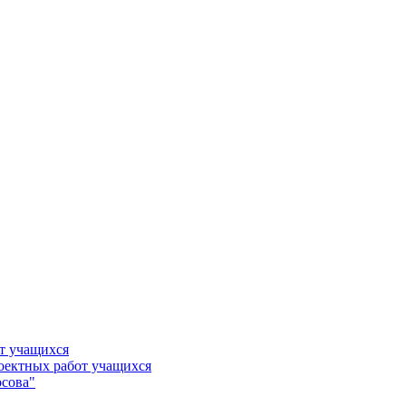
т учащихся
роектных работ учащихся
сова"