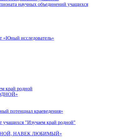
пионата научных объединений учащихся
от «Юный исследователь»
ем край родной
РОДНОЙ»
ьный потенциал краеведения»
т учащихся "Изучаем край родной"
 РОДНОЙ, НАВЕК ЛЮБИМЫЙ»