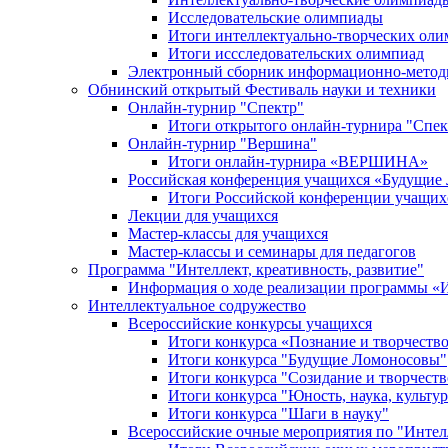
Исследовательские олимпиады
Итоги интеллектуально-творческих ол
Итоги иссследовательских олимпиад
Электронный сборник информационно-метод
Обнинский открытый Фестиваль науки и техники
Онлайн-турнир "Спектр"
Итоги открытого онлайн-турнира "Спек
Онлайн-турнир "Вершина"
Итоги онлайн-турнира «ВЕРШИНА»
Российская конференция учащихся «Будущие
Итоги Российской конференции учащи
Лекции для учащихся
Мастер-классы для учащихся
Мастер-классы и семинары для педагогов
Программа "Интеллект, креативность, развитие"
Информация о ходе реализации програм
Интеллектуальное содружество
Всероссийские конкурсы учащихся
Итоги конкурса «Познание и творчеств
Итоги конкурса "Будущие Ломоносовы"
Итоги конкурса "Созидание и творчеств
Итоги конкурса "Юность, наука, культур
Итоги конкурса "Шаги в науку"
Всероссийские очные мероприятия по "Интел