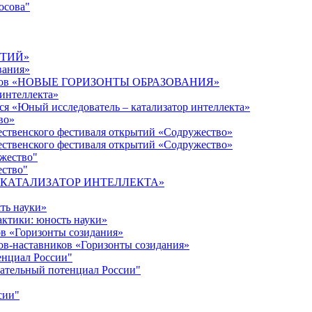
осова"
ЫТИЙ»
вания»
дагогов «НОВЫЕ ГОРИЗОНТЫ ОБРАЗОВАНИЯ»
 интеллекта»
ся «Юный исследователь – катализатор интеллекта»
во»
ественского фестиваля открытий «Содружество»
ественского фестиваля открытий «Содружество»
ужество"
ество"
кта «КАТАЛИЗАТОР ИНТЕЛЛЕКТА»
ть науки»
ктики: юность науки»
ов «Горизонты созидания»
ов-наставников «Горизонты созидания»
енциал России"
ательный потенциал России"
сии"