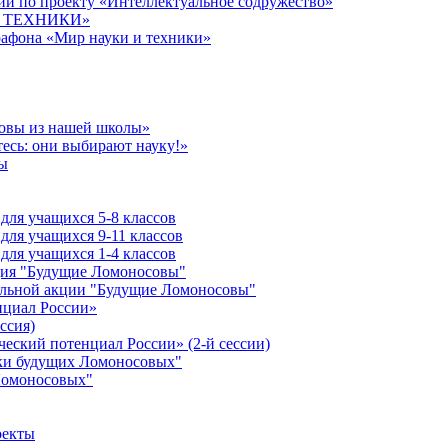
й по проекту «Интеллектуальное содружество»
 И ТЕХНИКИ»
рафона «Мир науки и техники»
совы из нашей школы»
есь: они выбирают науку!»
ы
ля учащихся 5-8 классов
ля учащихся 9-11 классов
ля учащихся 1-4 классов
кция "Будущие Ломоносовы"
ельной акции "Будущие Ломоносовы"
нциал России»
ссия)
ческий потенциал России» (2-й сессии)
ики будущих Ломоносовых"
Ломоносовых"
оекты