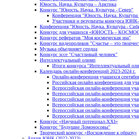
Юность. Наука. Культура – Арктика
Конкурс "Юность. Наука. Культура - Север"
Конференция "Юность. Наука. Культура 
Участники и результаты конкурса ЮНК
Конференция "Юность. Наука. Культура - Сиб
Конкурс для учащихся «ЮНОСТЬ – КОСМО
Конкурс рефератов "Моя космическая эра"
Конкурс видеороликов "Счастье – это творчес
Музыка объединяет сердца
Конкурс эссе "Cчастливый человек"
Интеллектуальный олимп
Итоги конкурса "Интеллектуальный ол
Календарь онлайн-конференций 2023-2024 г.
Онлайн-конференция учащихся сентябрь 
Российская онлайн-конференция для уч
Всероссийская онлайн-конференция учащ
Всероссийская онлайн-конференция уча
Всероссийская онлайн-конференция учащ
Всероссийская онлайн-конференция учащ
Всероссийская онлайн-конференция учащ
Всероссийская онлайн-конференция учащ
Конкурс «Научный потенциал-XXI»
Конкурс "Будущие Ломоносовы"
Творческий конкурс «Восхождение к образу»
Архив ЮНК (2022-2023)