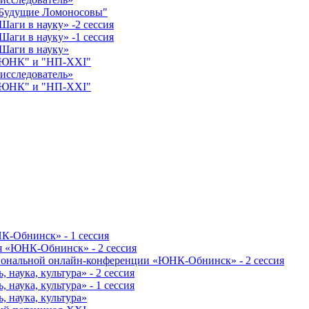
"Будущие Ломоносовы"
аги в науку» -2 сессия
аги в науку» -1 сессия
Шаги в науку»
 "ЮНК" и "НП-XXI"
исследователь»
 "ЮНК" и "НП-XXI"
К-Обнинск» - 1 сессия
я «ЮНК-Обнинск» - 2 сессия
гиональной онлайн-конференции «ЮНК-Обнинск» - 2 сессия
наука, культура» - 2 сессия
наука, культура» - 1 сессия
 наука, культура»