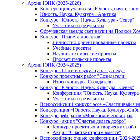
Архив ЮНК (2025-2026)
Конференция учащихся «Юность, наука, косм
Юность. Наука. Культура - Арктика
Конкурс "Юность. Наука. Культура - Север"
Участники и результаты
Обручевская звезда: свет науки на Полюсе Хо
Конкурс "Планета проектов"
Личностно-ориентированные проекты
Учебные проекты
Научно-технические проекты
Просветительские проекты
Архив ЮНК (2024-2025)
Конкурс "Шаги в науку: путь к успеху"
Конкурс проектных работ "Созидатели"
Итоги конкурса Созидатели
Конкурс "Юность. Наука. Культура - Север"
Конференция "Юность. Наука. Культура 
Участники и результаты
Всероссийский конкурс эссе «Счастливый че
Конференция «Юность. Наука. Культура-Сиби
Конкурс рефератов «Моя космическая эра»
Конкурс - акция "Счастье делать добро"
Конкурс проектных и творческих работ
Акция "Счастье строим вместе"
Всероссийские очные конференции (2024-2025