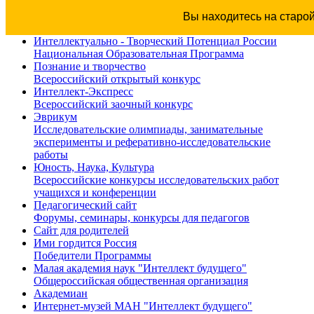
Вы находитесь на старо
Интеллектуально - Творческий Потенциал России
Национальная Образовательная Программа
Познание и творчество
Всероссийский открытый конкурс
Интеллект-Экспресс
Всероссийский заочный конкурс
Эврикум
Исследовательские олимпиады, занимательные
эксперименты и реферативно-исследовательские
работы
Юность, Наука, Культура
Всероссийские конкурсы исследовательских работ
учащихся и конференции
Педагогический сайт
Форумы, семинары, конкурсы для педагогов
Сайт для родителей
Ими гордится Россия
Победители Программы
Малая академия наук "Интеллект будущего"
Общероссийская общественная организация
Академиан
Интернет-музей МАН "Интеллект будущего"