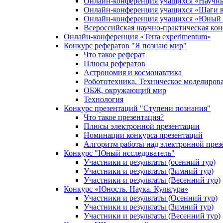
Онлайн-конференция учащихся «Научн
Онлайн-конференция учащихся «Шаги в
Онлайн-конференция учащихся «Юный 
Всероссийская научно-практическая ко
Онлайн-конференция «Terra experimentum»
Конкурс рефератов "Я познаю мир"
Что такое реферат
Плюсы рефератов
Астрономия и космонавтика
Робототехника. Техническое моделиров
ОБЖ, окружающий мир
Технология
Конкурс презентаций "Ступени познания"
Что такое презентация?
Плюсы электронной презентации
Номинации конкурса презентаций
Алгоритм работы над электронной през
Конкурс "Юный исследователь"
Участники и результаты (осенний тур)
Участники и результаты (Зимний тур)
Участники и результаты (Весенний тур)
Конкурс «Юность. Наука. Культура»
Участники и результаты (Осенний тур)
Участники и результаты (Зимний тур)
Участники и результаты (Весенний тур)