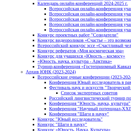
Календарь онлайн-конференций 2024-2025 г.
Всероссийская онлайн-конференция учащ
Всероссийская онлайн-конференция учащ
Всероссийская онлайн-конференция учащ
Всероссийская онлайн-конференция учащ
Всероссийская онлайн-конференция учащ
Конкурс проектных работ "Созидатели"
Конкурс видеороликов «Счастье – это возмож
Всероссийский конкурс эссе «Счастливый че
Конкурс рефератов «Моя космическая эра»
Конкурс для учащихся «Юность – космосу»
«Юность. наука. культура - Арктика»
Турнир-конференция «Гостеприимный Кавказ
Архив ЮНК (2023-2024)
Всероссийские очные конференции (2023-2024
Конференция Юный исследователь в рам
Фестиваль наук и искусств "Творческий
Список экспертных советов
Российский лингвистический турнир п
Конференция "Юность, наука, культура"
Конференция "Научный потенциал-XXI
Конференция "Шаги в науку"
Конкурс "Юный исследователь"
Конкурс "Шаги в науку"
Конкурс «Юность. Наука. Культура»