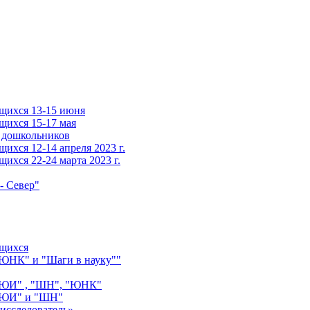
щихся 13-15 июня
щихся 15-17 мая
 дошкольников
ихся 12-14 апреля 2023 г.
ихся 22-24 марта 2023 г.
- Север"
ащихся
"ЮНК" и "Шаги в науку""
 "ЮИ" , "ШН", "ЮНК"
 "ЮИ" и "ШН"
исследователь»