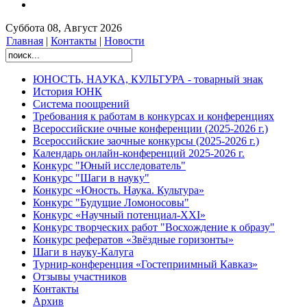
Суббота 08, Август 2026
Главная
|
Контакты
|
Новости
ЮНОСТЬ, НАУКА, КУЛЬТУРА - товарный знак
История ЮНК
Система поощрений
Требования к работам в конкурсах и конференциях
Всероссийские очные конференции (2025-2026 г.)
Всероссийские заочные конкурсы (2025-2026 г.)
Календарь онлайн-конференций 2025-2026 г.
Конкурс "Юный исследователь"
Конкурс "Шаги в науку"
Конкурс «Юность. Наука. Культура»
Конкурс "Будущие Ломоносовы"
Конкурс «Научный потенциал-XXI»
Конкурс творческих работ "Восхождение к образу"
Конкурс рефератов «Звёздные горизонты»
Шаги в науку-Калуга
Турнир-конференция «Гостеприимный Кавказ»
Отзывы участников
Контакты
Архив