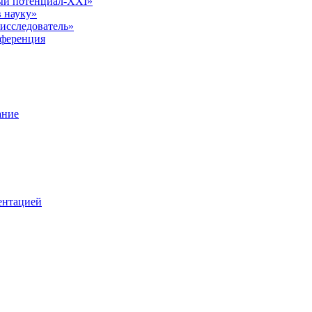
ый потенциал-XXI»
 науку»
исследователь»
нференция
ание
ентацией