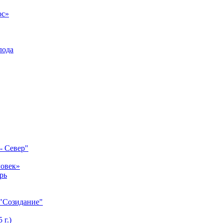
ос»
лода
- Север"
ловек»
рь
 "Созидание"
 г.)