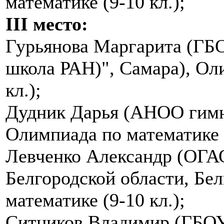
математике (9-10 кл.);
III место:
Гурьянова Маргарита (ГБ
школа РАН)", Самара), Ол
кл.);
Дудник Дарья (АНОО гимна
Олимпиада по математике (
Левченко Александр (ОГА
Белгородской области, Бе
математике (9-10 кл.);
Ситников Владимир (ГБОУ