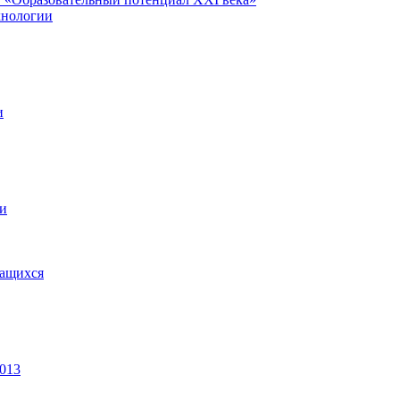
хнологии
и
ии
чащихся
2013