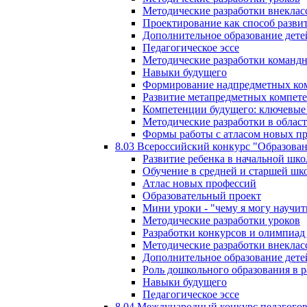
Методические разработки внекла
Проектирование как способ разви
Дополнительное образование дете
Педагогическое эссе
Методические разработки команд
Навыки будущего
Формирование надпредметных ком
Развитие метапредметных компет
Компетенции будущего: ключевые 
Методические разработки в обла
Формы работы с атласом новых п
8.03 Всероссийский конкурс "Образован
Развитие ребенка в начальной шко
Обучение в средней и старшей шк
Атлас новых профессий
Образовательный проект
Мини уроки - "чему я могу научит
Методические разработки уроков
Разработки конкурсов и олимпиад 
Методические разработки внекла
Дополнительное образование дете
Роль дошкольного образования в 
Навыки будущего
Педагогическое эссе
8.04 Международный конкурс педагогов