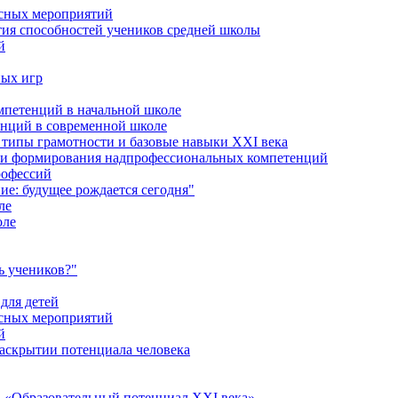
ссных мероприятий
тия способностей учеников средней школы
й
ных игр
петенций в начальной школе
енций в современной школе
типы грамотности и базовые навыки XXI века
сти формирования надпрофессиональных компетенций
рофессий
ие: будущее рождается сегодня"
ле
оле
ь учеников?"
для детей
ссных мероприятий
й
раскрытии потенциала человека
 «Образовательный потенциал XXI века»