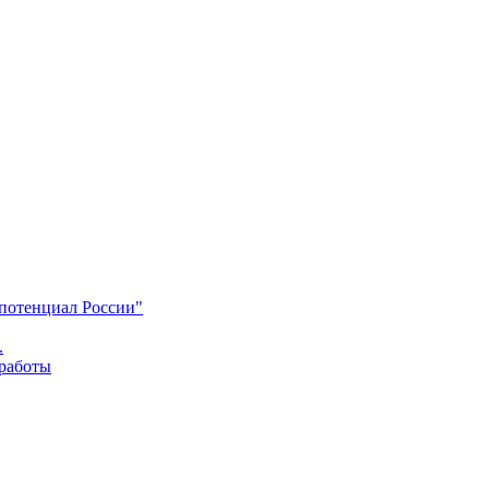
 потенциал России"
.
 работы