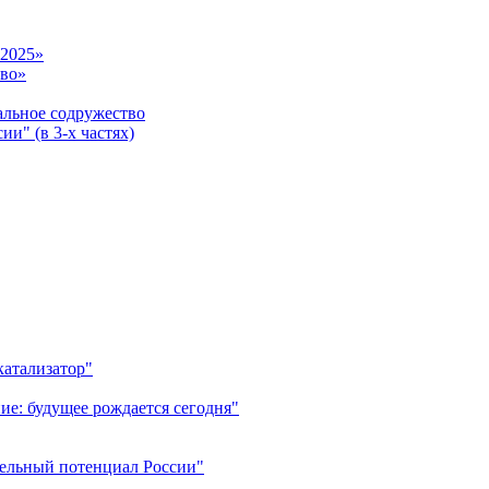
-2025»
тво»
ьное содружество
и" (в 3-х частях)
катализатор"
ие: будущее рождается сегодня"
тельный потенциал России"