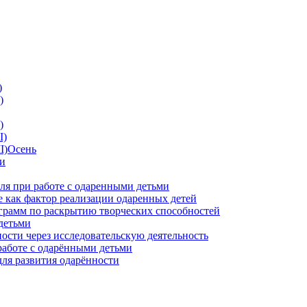
)
)
)
I)
II)Осень
ии
ля при работе с одаренными детьми
 как фактор реализации одаренных детей
грамм по раскрытию творческих способностей
детьми
ности через исследовательскую деятельность
работе с одарёнными детьми
для развития одарённости