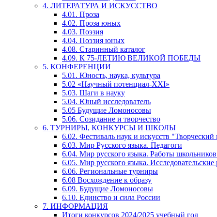
4. ЛИТЕРАТУРА И ИСКУССТВО
4.01. Проза
4.02. Проза юных
4.03. Поэзия
4.04. Поэзия юных
4.08. Старинный каталог
4.09. К 75-ЛЕТИЮ ВЕЛИКОЙ ПОБЕДЫ
5. КОНФЕРЕНЦИИ
5.01. Юность, наука, культура
5.02 «Научный потенциал-XXI»
5.03. Шаги в науку
5.04. Юный исследователь
5.05 Будущие Ломоносовы
5.06. Созидание и творчество
6. ТУРНИРЫ, КОНКУРСЫ И ШКОЛЫ
6.02. Фестиваль наук и искусств "Творческий
6.03. Мир Русского языка. Педагоги
6.04. Мир русского языка. Работы школьников
6.05. Мир русского языка. Исследовательские
6.06. Региональные турниры
6.08 Восхождение к образу
6.09. Будущие Ломоносовы
6.10. Единство и сила России
7. ИНФОРМАЦИЯ
Итоги конкурсов 2024/2025 учебный год