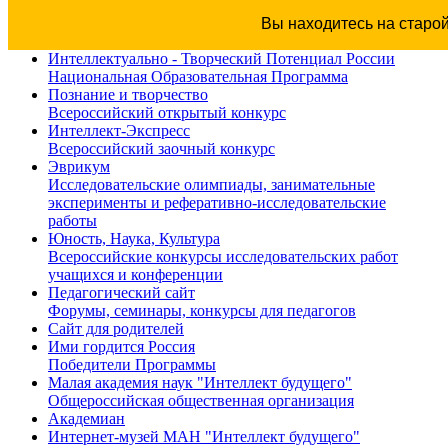
Вы находитесь на старо
Интеллектуально - Творческий Потенциал России
Национальная Образовательная Программа
Познание и творчество
Всероссийский открытый конкурс
Интеллект-Экспресс
Всероссийский заочный конкурс
Эврикум
Исследовательские олимпиады, занимательные
эксперименты и реферативно-исследовательские
работы
Юность, Наука, Культура
Всероссийские конкурсы исследовательских работ
учащихся и конференции
Педагогический сайт
Форумы, семинары, конкурсы для педагогов
Сайт для родителей
Ими гордится Россия
Победители Программы
Малая академия наук "Интеллект будущего"
Общероссийская общественная организация
Академиан
Интернет-музей МАН "Интеллект будущего"