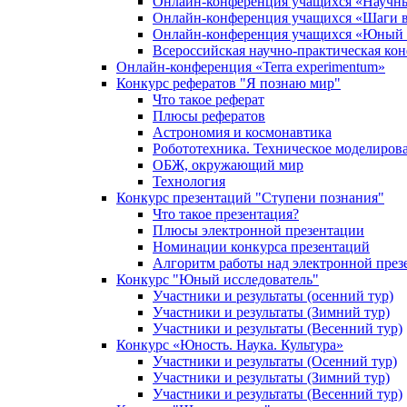
Онлайн-конференция учащихся «Научн
Онлайн-конференция учащихся «Шаги в
Онлайн-конференция учащихся «Юный 
Всероссийская научно-практическая ко
Онлайн-конференция «Terra experimentum»
Конкурс рефератов "Я познаю мир"
Что такое реферат
Плюсы рефератов
Астрономия и космонавтика
Робототехника. Техническое моделиров
ОБЖ, окружающий мир
Технология
Конкурс презентаций "Ступени познания"
Что такое презентация?
Плюсы электронной презентации
Номинации конкурса презентаций
Алгоритм работы над электронной през
Конкурс "Юный исследователь"
Участники и результаты (осенний тур)
Участники и результаты (Зимний тур)
Участники и результаты (Весенний тур)
Конкурс «Юность. Наука. Культура»
Участники и результаты (Осенний тур)
Участники и результаты (Зимний тур)
Участники и результаты (Весенний тур)