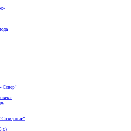
ос»
лода
- Север"
ловек»
рь
 "Созидание"
 г.)