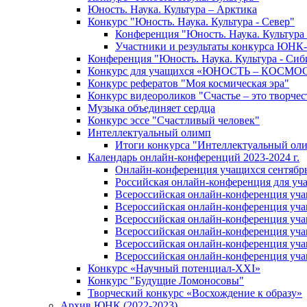
Юность. Наука. Культура – Арктика
Конкурс "Юность. Наука. Культура - Север"
Конференция "Юность. Наука. Культура 
Участники и результаты конкурса ЮНК
Конференция "Юность. Наука. Культура - Сиб
Конкурс для учащихся «ЮНОСТЬ – КОСМО
Конкурс рефератов "Моя космическая эра"
Конкурс видеороликов "Счастье – это творчес
Музыка объединяет сердца
Конкурс эссе "Cчастливый человек"
Интеллектуальный олимп
Итоги конкурса "Интеллектуальный ол
Календарь онлайн-конференций 2023-2024 г.
Онлайн-конференция учащихся сентябрь 
Российская онлайн-конференция для уч
Всероссийская онлайн-конференция учащ
Всероссийская онлайн-конференция уча
Всероссийская онлайн-конференция учащ
Всероссийская онлайн-конференция учащ
Всероссийская онлайн-конференция учащ
Всероссийская онлайн-конференция учащ
Конкурс «Научный потенциал-XXI»
Конкурс "Будущие Ломоносовы"
Творческий конкурс «Восхождение к образу»
Архив ЮНК (2022-2023)