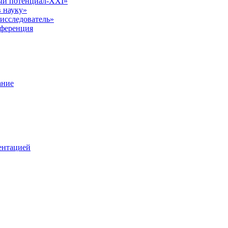
ый потенциал-XXI»
 науку»
исследователь»
нференция
ание
ентацией