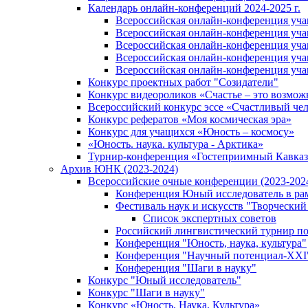
Календарь онлайн-конференций 2024-2025 г.
Всероссийская онлайн-конференция учащ
Всероссийская онлайн-конференция учащ
Всероссийская онлайн-конференция учащ
Всероссийская онлайн-конференция учащ
Всероссийская онлайн-конференция учащ
Конкурс проектных работ "Созидатели"
Конкурс видеороликов «Счастье – это возмож
Всероссийский конкурс эссе «Счастливый че
Конкурс рефератов «Моя космическая эра»
Конкурс для учащихся «Юность – космосу»
«Юность. наука. культура - Арктика»
Турнир-конференция «Гостеприимный Кавказ
Архив ЮНК (2023-2024)
Всероссийские очные конференции (2023-2024
Конференция Юный исследователь в рам
Фестиваль наук и искусств "Творческий
Список экспертных советов
Российский лингвистический турнир п
Конференция "Юность, наука, культура"
Конференция "Научный потенциал-XXI
Конференция "Шаги в науку"
Конкурс "Юный исследователь"
Конкурс "Шаги в науку"
Конкурс «Юность. Наука. Культура»