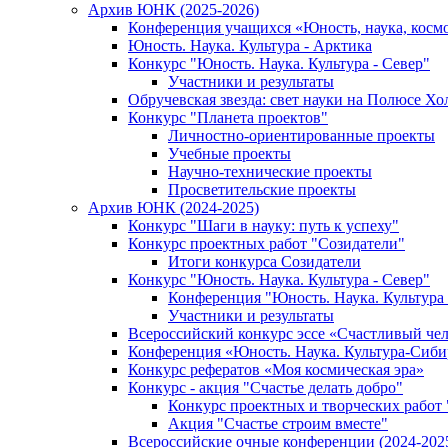
Архив ЮНК (2025-2026)
Конференция учащихся «Юность, наука, косм
Юность. Наука. Культура - Арктика
Конкурс "Юность. Наука. Культура - Север"
Участники и результаты
Обручевская звезда: свет науки на Полюсе Хо
Конкурс "Планета проектов"
Личностно-ориентированные проекты
Учебные проекты
Научно-технические проекты
Просветительские проекты
Архив ЮНК (2024-2025)
Конкурс "Шаги в науку: путь к успеху"
Конкурс проектных работ "Созидатели"
Итоги конкурса Созидатели
Конкурс "Юность. Наука. Культура - Север"
Конференция "Юность. Наука. Культура 
Участники и результаты
Всероссийский конкурс эссе «Счастливый че
Конференция «Юность. Наука. Культура-Сиби
Конкурс рефератов «Моя космическая эра»
Конкурс - акция "Счастье делать добро"
Конкурс проектных и творческих работ
Акция "Счастье строим вместе"
Всероссийские очные конференции (2024-2025