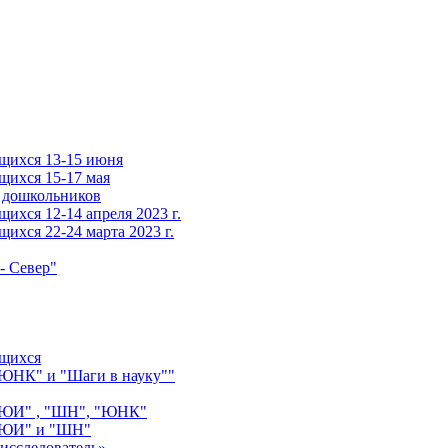
щихся 13-15 июня
щихся 15-17 мая
 дошкольников
ихся 12-14 апреля 2023 г.
ихся 22-24 марта 2023 г.
- Север"
ащихся
"ЮНК" и "Шаги в науку""
 "ЮИ" , "ШН", "ЮНК"
 "ЮИ" и "ШН"
исследователь»