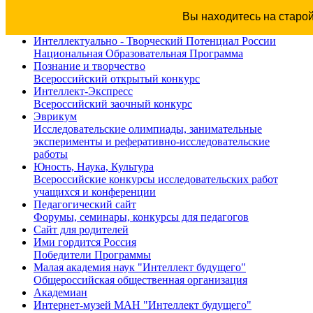
Вы находитесь на старо
Интеллектуально - Творческий Потенциал России
Национальная Образовательная Программа
Познание и творчество
Всероссийский открытый конкурс
Интеллект-Экспресс
Всероссийский заочный конкурс
Эврикум
Исследовательские олимпиады, занимательные
эксперименты и реферативно-исследовательские
работы
Юность, Наука, Культура
Всероссийские конкурсы исследовательских работ
учащихся и конференции
Педагогический сайт
Форумы, семинары, конкурсы для педагогов
Сайт для родителей
Ими гордится Россия
Победители Программы
Малая академия наук "Интеллект будущего"
Общероссийская общественная организация
Академиан
Интернет-музей МАН "Интеллект будущего"