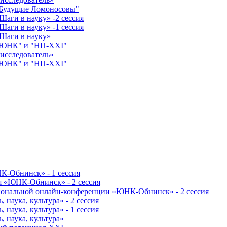
"Будущие Ломоносовы"
аги в науку» -2 сессия
аги в науку» -1 сессия
Шаги в науку»
 "ЮНК" и "НП-XXI"
исследователь»
 "ЮНК" и "НП-XXI"
К-Обнинск» - 1 сессия
я «ЮНК-Обнинск» - 2 сессия
гиональной онлайн-конференции «ЮНК-Обнинск» - 2 сессия
наука, культура» - 2 сессия
наука, культура» - 1 сессия
 наука, культура»