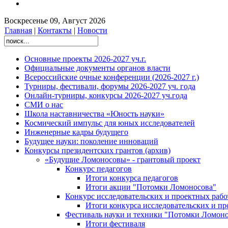
Воскресенье 09, Август 2026
Главная
|
Контакты
|
Новости
Основные проекты 2026-2027 уч.г.
Официальные документы органов власти
Всероссийские очные конференции (2026-2027 г.)
Турниры, фестивали, форумы 2026-2027 уч. года
Онлайн-турниры, конкурсы 2026-2027 уч.года
СМИ о нас
Школа наставничества «Юность науки»
Космический импульс для юных исследователей
Инженерные кадры будущего
Будущее науки: поколение инноваций
Конкурсы президентских грантов (архив)
«Будущие Ломоносовы» - грантовый проект
Конкурс педагогов
Итоги конкурса педагогов
Итоги акции "Потомки Ломоносова"
Конкурс исследовательских и проектных рабо
Итоги конкурса исследовательских и п
Фестиваль науки и техники "Потомки Ломоно
Итоги фестиваля