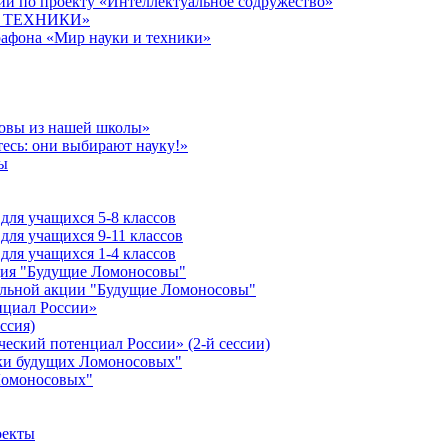
й по проекту «Интеллектуальное содружество»
 И ТЕХНИКИ»
рафона «Мир науки и техники»
совы из нашей школы»
есь: они выбирают науку!»
ы
ля учащихся 5-8 классов
ля учащихся 9-11 классов
ля учащихся 1-4 классов
кция "Будущие Ломоносовы"
ельной акции "Будущие Ломоносовы"
нциал России»
ссия)
ческий потенциал России» (2-й сессии)
ики будущих Ломоносовых"
Ломоносовых"
оекты