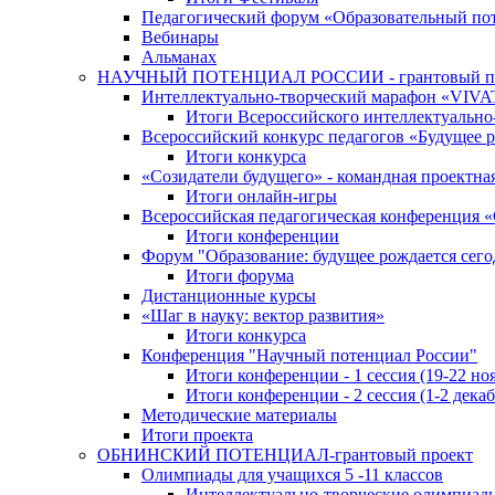
Педагогический форум «Образовательный по
Вебинары
Альманах
НАУЧНЫЙ ПОТЕНЦИАЛ РОССИИ - грантовый п
Интеллектуально-творческий марафон «VIV
Итоги Всероссийского интеллектуальн
Всероссийский конкурс педагогов «Будущее р
Итоги конкурса
«Cозидатели будущего» - командная проектная
Итоги онлайн-игры
Всероссийская педагогическая конференция 
Итоги конференции
Форум "Образование: будущее рождается сего
Итоги форума
Дистанционные курсы
«Шаг в науку: вектор развития»
Итоги конкурса
Конференция "Научный потенциал России"
Итоги конференции - 1 сессия (19-22 но
Итоги конференции - 2 сессия (1-2 декаб
Методические материалы
Итоги проекта
ОБНИНСКИЙ ПОТЕНЦИАЛ-грантовый проект
Олимпиады для учащихся 5 -11 классов
Интеллектуально-творческие олимпиад