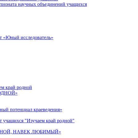
пионата научных объединений учащихся
от «Юный исследователь»
ем край родной
РОДНОЙ»
ьный потенциал краеведения»
т учащихся "Изучаем край родной"
 РОДНОЙ, НАВЕК ЛЮБИМЫЙ»