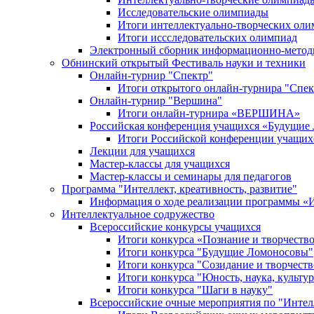
Исследовательские олимпиады
Итоги интеллектуально-творческих ол
Итоги иссследовательских олимпиад
Электронный сборник информационно-метод
Обнинский открытый Фестиваль науки и техники
Онлайн-турнир "Спектр"
Итоги открытого онлайн-турнира "Спек
Онлайн-турнир "Вершина"
Итоги онлайн-турнира «ВЕРШИНА»
Российская конференция учащихся «Будущие
Итоги Российской конференции учащи
Лекции для учащихся
Мастер-классы для учащихся
Мастер-классы и семинары для педагогов
Программа "Интеллект, креативность, развитие"
Информация о ходе реализации програм
Интеллектуальное содружество
Всероссийские конкурсы учащихся
Итоги конкурса «Познание и творчеств
Итоги конкурса "Будущие Ломоносовы"
Итоги конкурса "Созидание и творчеств
Итоги конкурса "Юность, наука, культур
Итоги конкурса "Шаги в науку"
Всероссийские очные мероприятия по "Интел