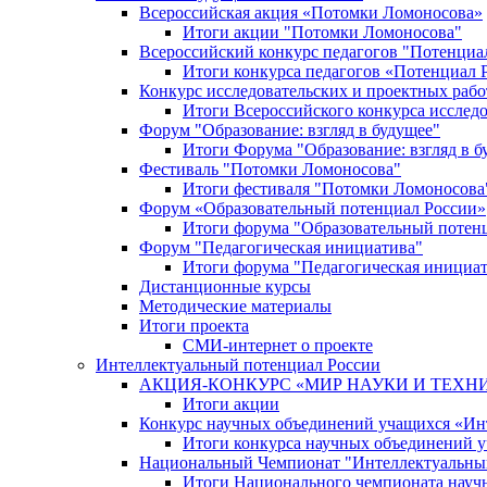
Всероссийская акция «Потомки Ломоносова»
Итоги акции "Потомки Ломоносова"
Всероссийский конкурс педагогов "Потенциа
Итоги конкурса педагогов «Потенциал 
Конкурс исследовательских и проектных рабо
Итоги Всероссийского конкурса исслед
Форум "Образование: взгляд в будущее"
Итоги Форума "Образование: взгляд в б
Фестиваль "Потомки Ломоносова"
Итоги фестиваля "Потомки Ломоносова
Форум «Образовательный потенциал России»
Итоги форума "Образовательный потен
Форум "Педагогическая инициатива"
Итоги форума "Педагогическая инициа
Дистанционные курсы
Методические материалы
Итоги проекта
СМИ-интернет о проекте
Интеллектуальный потенциал России
АКЦИЯ-КОНКУРС «МИР НАУКИ И ТЕХН
Итоги акции
Конкурс научных объединений учащихся «Ин
Итоги конкурса научных объединений 
Национальный Чемпионат "Интеллектуальны
Итоги Национального чемпионата науч