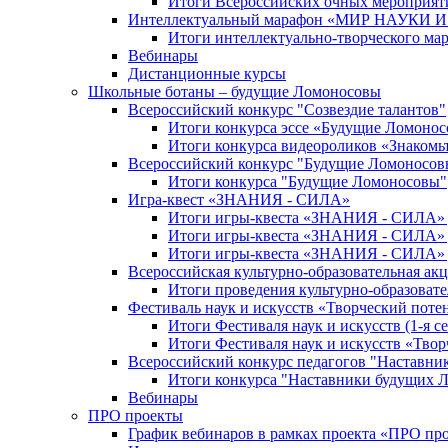
Итоги Всероссийских очных мероприяти
Интеллектуальный марафон «МИР НАУКИ
Итоги интеллектуально-творческого ма
Вебинары
Дистанционные курсы
Школьные ботаны – будущие Ломоносовы
Всероссийский конкурс "Созвездие талантов"
Итоги конкурса эссе «Будущие Ломоно
Итоги конкурса видеороликов «Знакомьт
Всероссийский конкурс "Будущие Ломоносов
Итоги конкурса "Будущие Ломоносовы"
Игра-квест «ЗНАНИЯ - СИЛА»
Итоги игры-квеста «ЗНАНИЯ - СИЛА» д
Итоги игры-квеста «ЗНАНИЯ - СИЛА» д
Итоги игры-квеста «ЗНАНИЯ - СИЛА» д
Всероссийская культурно-образовательная а
Итоги проведения культурно-образоват
Фестиваль наук и искусств «Творческий поте
Итоги Фестиваля наук и искусств (1-я се
Итоги Фестиваля наук и искусств «Твор
Всероссийский конкурс педагогов "Наставн
Итоги конкурса "Наставники будущих 
Вебинары
ПРО проекты
График вебинаров в рамках проекта «ПРО пр