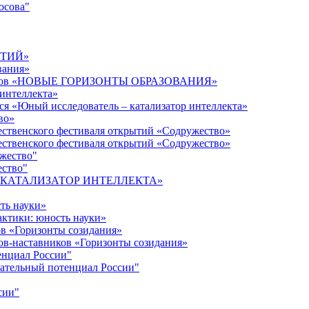
осова"
ЫТИЙ»
вания»
дагогов «НОВЫЕ ГОРИЗОНТЫ ОБРАЗОВАНИЯ»
 интеллекта»
ся «Юный исследователь – катализатор интеллекта»
во»
ественского фестиваля открытий «Содружество»
ественского фестиваля открытий «Содружество»
ужество"
ество"
кта «КАТАЛИЗАТОР ИНТЕЛЛЕКТА»
ть науки»
ктики: юность науки»
ов «Горизонты созидания»
ов-наставников «Горизонты созидания»
енциал России"
ательный потенциал России"
сии"