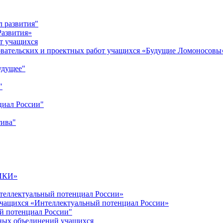
л развития"
Развития»
т учащихся
овательских и проектных работ учащихся «Будущие Ломоносовы
удущее"
"
циал России"
тива"
ИКИ»
теллектуальный потенциал России»
учащихся «Интеллектуальный потенциал России»
й потенциал России"
ных объединений учащихся