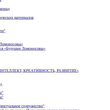
импиад
ических материалов
тр"
 Ломоносовы»
хся «Будущие Ломоносовы»
мы «ИНТЕЛЛЕКТ, КРЕАТИВНОСТЬ, РАЗВИТИЕ»
о»
о"
а"
лектуальное содружество"