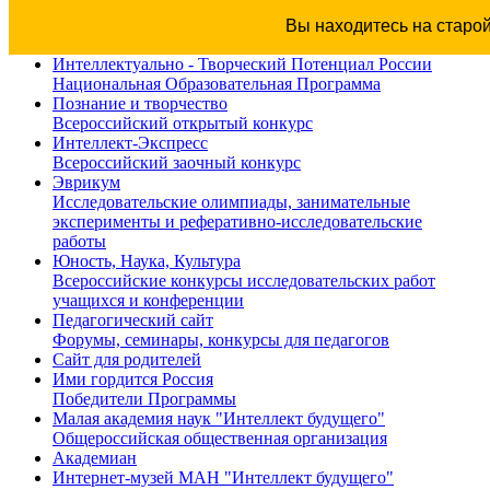
Вы находитесь на старо
Интеллектуально - Творческий Потенциал России
Национальная Образовательная Программа
Познание и творчество
Всероссийский открытый конкурс
Интеллект-Экспресс
Всероссийский заочный конкурс
Эврикум
Исследовательские олимпиады, занимательные
эксперименты и реферативно-исследовательские
работы
Юность, Наука, Культура
Всероссийские конкурсы исследовательских работ
учащихся и конференции
Педагогический сайт
Форумы, семинары, конкурсы для педагогов
Сайт для родителей
Ими гордится Россия
Победители Программы
Малая академия наук "Интеллект будущего"
Общероссийская общественная организация
Академиан
Интернет-музей МАН "Интеллект будущего"