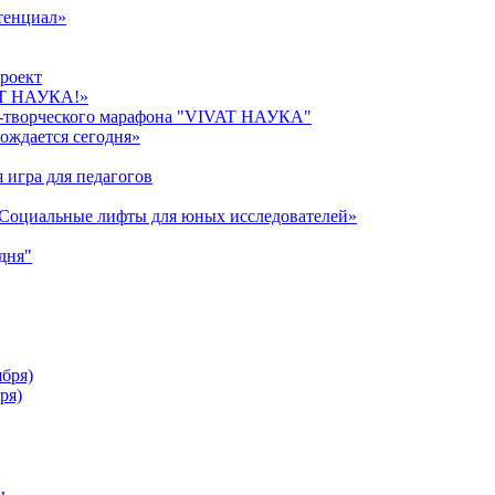
тенциал»
роект
AT НАУКА!»
о-творческого марафона "VIVAT НАУКА"
ождается сегодня»
 игра для педагогов
«Cоциальные лифты для юных исследователей»
дня"
ября)
ря)
ы