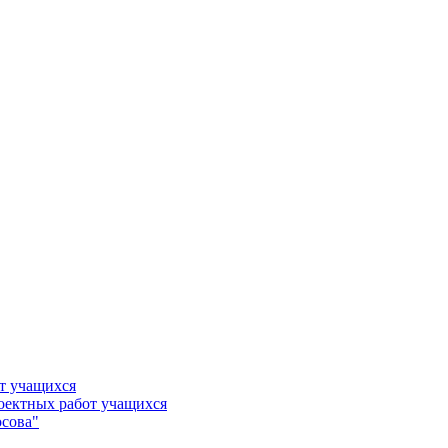
т учащихся
роектных работ учащихся
сова"