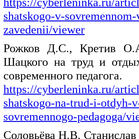
https://cyberleninka.ru/artic
shatskogo-v-sovremennom
zavedenii/viewer
Рожков Д.С., Кретив О.А
Шацкого на труд и отдых
современного педагога.
https://cyberleninka.ru/arti
shatskogo-na-trud-i-otdyh-v
sovremennogo-pedagoga/vi
Соловьёва Н.В. Станислав