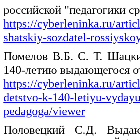
российской "педагогики ср
https://cyberleninka.ru/artic
shatskiy-sozdatel-rossiysko
Помелов В.Б. С. Т. Шацки
140-летию выдающегося от
https://cyberleninka.ru/arti
detstvo-k-140-letiyu-vyday
pedagoga/viewer
Половецкий С.Д. Выда