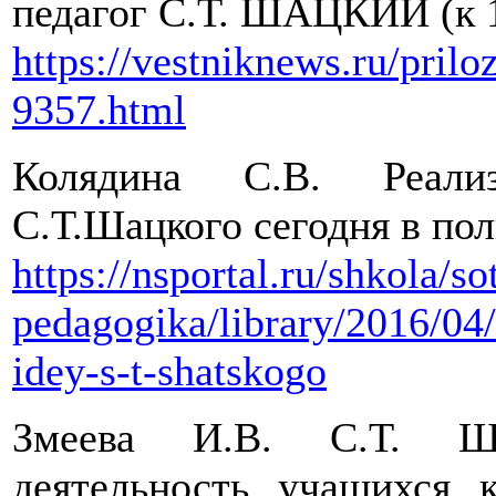
педагог С.Т. ШАЦКИЙ (к 1
https://vestniknews.ru/prilo
9357.html
Колядина С.В. Реализ
С.Т.Шацкого сегодня в по
https://nsportal.ru/shkola/so
pedagogika/library/2016/04/
idey-s-t-shatskogo
Змеева И.В. С.Т. Ша
деятельность учащихся 