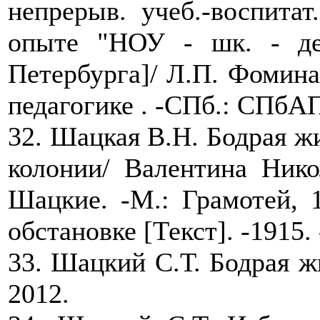
непрерыв. учеб.-воспита
опыте "НОУ - шк. - де
Петербурга]/ Л.П. Фомина
педагогике . -СПб.: СПбАП
32. Шацкая В.Н. Бодрая жи
колонии/ Валентина Нико
Шацкие. -М.: Грамотей, 1
обстановке [Текст]. -1915. 
33. Шацкий С.Т. Бодрая жиз
2012.