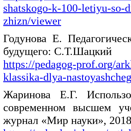
shatskogo-k-100-letiyu-so-
zhizn/viewer
Годунова Е. Педагогичес
будущего: С.Т.Шацкий
https://pedagog-prof.org/ar
klassika-dlya-nastoyashcheg
Жаринова Е.Г. Использ
современном высшем уче
журнал «Мир науки», 2018 