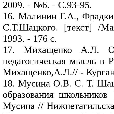
2009. - №6. - С.93-95.
16. Малинин Г.А., Фрадки
С.Т.Шацкого. [текст] /Ма
1993. - 176 с.
17. Михащенко А.Л. О
педагогическая мысль в Рос
Михащенко,А.Л.// - Курган,
18. Мусина О.В. С. Т. Шац
образования школьников [
Мусина // Нижнетагильская