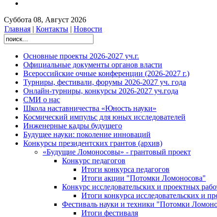
Суббота 08, Август 2026
Главная
|
Контакты
|
Новости
Основные проекты 2026-2027 уч.г.
Официальные документы органов власти
Всероссийские очные конференции (2026-2027 г.)
Турниры, фестивали, форумы 2026-2027 уч. года
Онлайн-турниры, конкурсы 2026-2027 уч.года
СМИ о нас
Школа наставничества «Юность науки»
Космический импульс для юных исследователей
Инженерные кадры будущего
Будущее науки: поколение инноваций
Конкурсы президентских грантов (архив)
«Будущие Ломоносовы» - грантовый проект
Конкурс педагогов
Итоги конкурса педагогов
Итоги акции "Потомки Ломоносова"
Конкурс исследовательских и проектных рабо
Итоги конкурса исследовательских и п
Фестиваль науки и техники "Потомки Ломоно
Итоги фестиваля