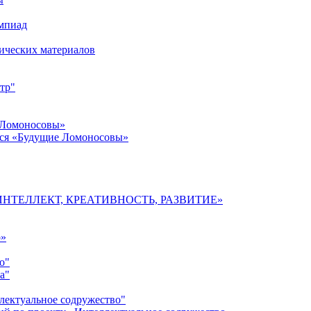
импиад
ических материалов
тр"
 Ломоносовы»
хся «Будущие Ломоносовы»
мы «ИНТЕЛЛЕКТ, КРЕАТИВНОСТЬ, РАЗВИТИЕ»
о»
о"
а"
лектуальное содружество"