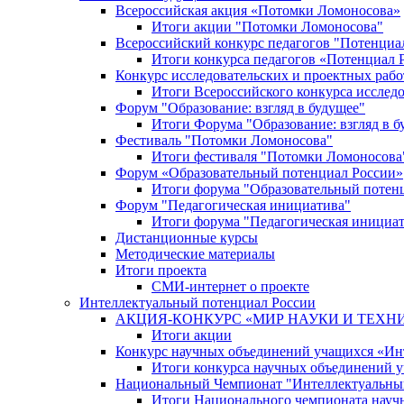
Всероссийская акция «Потомки Ломоносова»
Итоги акции "Потомки Ломоносова"
Всероссийский конкурс педагогов "Потенциа
Итоги конкурса педагогов «Потенциал 
Конкурс исследовательских и проектных рабо
Итоги Всероссийского конкурса исслед
Форум "Образование: взгляд в будущее"
Итоги Форума "Образование: взгляд в б
Фестиваль "Потомки Ломоносова"
Итоги фестиваля "Потомки Ломоносова
Форум «Образовательный потенциал России»
Итоги форума "Образовательный потен
Форум "Педагогическая инициатива"
Итоги форума "Педагогическая инициа
Дистанционные курсы
Методические материалы
Итоги проекта
СМИ-интернет о проекте
Интеллектуальный потенциал России
АКЦИЯ-КОНКУРС «МИР НАУКИ И ТЕХН
Итоги акции
Конкурс научных объединений учащихся «Ин
Итоги конкурса научных объединений 
Национальный Чемпионат "Интеллектуальны
Итоги Национального чемпионата науч