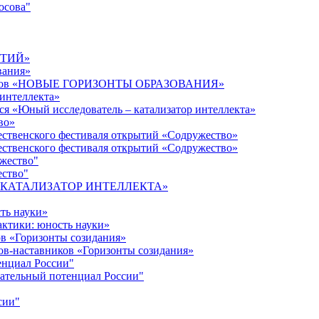
осова"
ЫТИЙ»
вания»
дагогов «НОВЫЕ ГОРИЗОНТЫ ОБРАЗОВАНИЯ»
 интеллекта»
ся «Юный исследователь – катализатор интеллекта»
во»
ественского фестиваля открытий «Содружество»
ественского фестиваля открытий «Содружество»
ужество"
ество"
кта «КАТАЛИЗАТОР ИНТЕЛЛЕКТА»
ть науки»
ктики: юность науки»
ов «Горизонты созидания»
ов-наставников «Горизонты созидания»
енциал России"
ательный потенциал России"
сии"