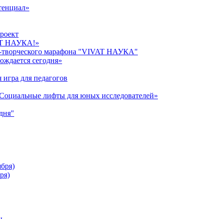
тенциал»
роект
AT НАУКА!»
о-творческого марафона "VIVAT НАУКА"
ождается сегодня»
 игра для педагогов
«Cоциальные лифты для юных исследователей»
дня"
ября)
ря)
ы