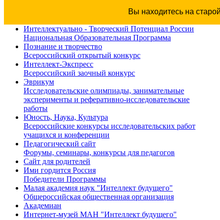
Вы находитесь на старо
Интеллектуально - Творческий Потенциал России
Национальная Образовательная Программа
Познание и творчество
Всероссийский открытый конкурс
Интеллект-Экспресс
Всероссийский заочный конкурс
Эврикум
Исследовательские олимпиады, занимательные
эксперименты и реферативно-исследовательские
работы
Юность, Наука, Культура
Всероссийские конкурсы исследовательских работ
учащихся и конференции
Педагогический сайт
Форумы, семинары, конкурсы для педагогов
Сайт для родителей
Ими гордится Россия
Победители Программы
Малая академия наук "Интеллект будущего"
Общероссийская общественная организация
Академиан
Интернет-музей МАН "Интеллект будущего"