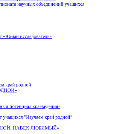
пионата научных объединений учащихся
от «Юный исследователь»
ем край родной
РОДНОЙ»
ьный потенциал краеведения»
т учащихся "Изучаем край родной"
 РОДНОЙ, НАВЕК ЛЮБИМЫЙ»