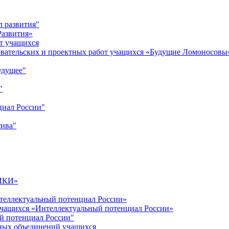
л развития"
Развития»
т учащихся
овательских и проектных работ учащихся «Будущие Ломоносовы
удущее"
"
циал России"
тива"
ИКИ»
теллектуальный потенциал России»
учащихся «Интеллектуальный потенциал России»
й потенциал России"
ных объединений учащихся