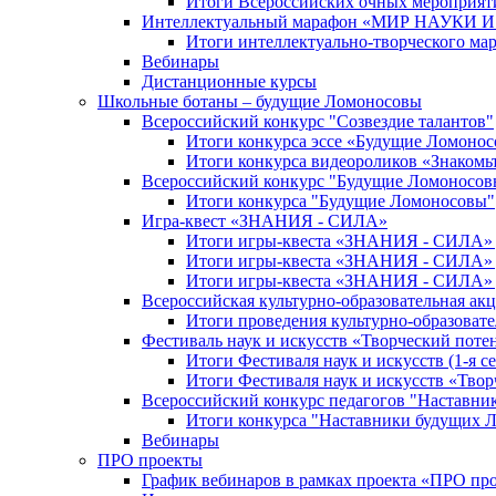
Итоги Всероссийских очных мероприяти
Интеллектуальный марафон «МИР НАУКИ
Итоги интеллектуально-творческого ма
Вебинары
Дистанционные курсы
Школьные ботаны – будущие Ломоносовы
Всероссийский конкурс "Созвездие талантов"
Итоги конкурса эссе «Будущие Ломоно
Итоги конкурса видеороликов «Знакомьт
Всероссийский конкурс "Будущие Ломоносов
Итоги конкурса "Будущие Ломоносовы"
Игра-квест «ЗНАНИЯ - СИЛА»
Итоги игры-квеста «ЗНАНИЯ - СИЛА» д
Итоги игры-квеста «ЗНАНИЯ - СИЛА» д
Итоги игры-квеста «ЗНАНИЯ - СИЛА» д
Всероссийская культурно-образовательная а
Итоги проведения культурно-образоват
Фестиваль наук и искусств «Творческий поте
Итоги Фестиваля наук и искусств (1-я се
Итоги Фестиваля наук и искусств «Твор
Всероссийский конкурс педагогов "Наставн
Итоги конкурса "Наставники будущих 
Вебинары
ПРО проекты
График вебинаров в рамках проекта «ПРО пр