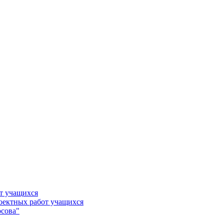
т учащихся
роектных работ учащихся
сова"