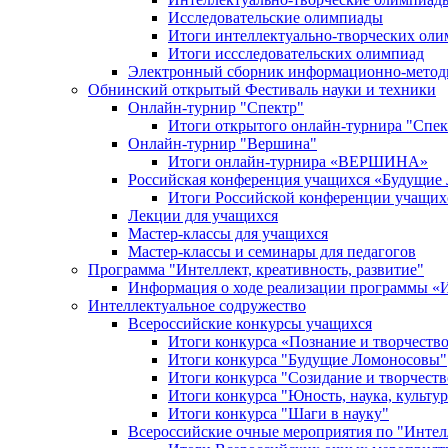
Исследовательские олимпиады
Итоги интеллектуально-творческих ол
Итоги иссследовательских олимпиад
Электронный сборник информационно-метод
Обнинский открытый Фестиваль науки и техники
Онлайн-турнир "Спектр"
Итоги открытого онлайн-турнира "Спек
Онлайн-турнир "Вершина"
Итоги онлайн-турнира «ВЕРШИНА»
Российская конференция учащихся «Будущие
Итоги Российской конференции учащи
Лекции для учащихся
Мастер-классы для учащихся
Мастер-классы и семинары для педагогов
Программа "Интеллект, креативность, развитие"
Информация о ходе реализации програм
Интеллектуальное содружество
Всероссийские конкурсы учащихся
Итоги конкурса «Познание и творчеств
Итоги конкурса "Будущие Ломоносовы"
Итоги конкурса "Созидание и творчеств
Итоги конкурса "Юность, наука, культур
Итоги конкурса "Шаги в науку"
Всероссийские очные мероприятия по "Интел