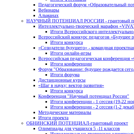
Педагогический форум «Образовательный по
Вебинары
Альманах
НАУЧНЫЙ ПОТЕНЦИАЛ РОССИИ - грантовый п
Интеллектуально-творческий марафон «VIV
Итоги Всероссийского интеллектуальн
Всероссийский конкурс педагогов «Будущее р
Итоги конкурса
«Cозидатели будущего» - командная проектная
Итоги онлайн-игры
Всероссийская педагогическая конференция 
Итоги конференции
Форум "Образование: будущее рождается сего
Итоги форума
Дистанционные курсы
«Шаг в науку: вектор развития»
Итоги конкурса
Конференция "Научный потенциал России"
Итоги конференции - 1 сессия (19-22 но
Итоги конференции - 2 сессия (1-2 декаб
Методические материалы
Итоги проекта
ОБНИНСКИЙ ПОТЕНЦИАЛ-грантовый проект
Олимпиады для учащихся 5 -11 классов
Интеллектуально-творческие олимпиад