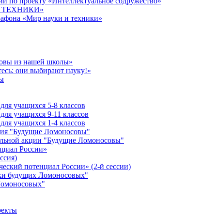
й по проекту «Интеллектуальное содружество»
 И ТЕХНИКИ»
рафона «Мир науки и техники»
совы из нашей школы»
есь: они выбирают науку!»
ы
ля учащихся 5-8 классов
ля учащихся 9-11 классов
ля учащихся 1-4 классов
кция "Будущие Ломоносовы"
ельной акции "Будущие Ломоносовы"
нциал России»
ссия)
ческий потенциал России» (2-й сессии)
ики будущих Ломоносовых"
Ломоносовых"
оекты