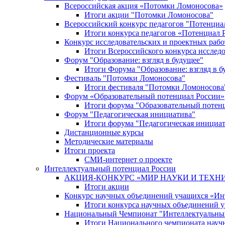
Всероссийская акция «Потомки Ломоносова»
Итоги акции "Потомки Ломоносова"
Всероссийский конкурс педагогов "Потенциа
Итоги конкурса педагогов «Потенциал 
Конкурс исследовательских и проектных рабо
Итоги Всероссийского конкурса исслед
Форум "Образование: взгляд в будущее"
Итоги Форума "Образование: взгляд в б
Фестиваль "Потомки Ломоносова"
Итоги фестиваля "Потомки Ломоносова
Форум «Образовательный потенциал России»
Итоги форума "Образовательный потен
Форум "Педагогическая инициатива"
Итоги форума "Педагогическая инициа
Дистанционные курсы
Методические материалы
Итоги проекта
СМИ-интернет о проекте
Интеллектуальный потенциал России
АКЦИЯ-КОНКУРС «МИР НАУКИ И ТЕХН
Итоги акции
Конкурс научных объединений учащихся «Ин
Итоги конкурса научных объединений 
Национальный Чемпионат "Интеллектуальны
Итоги Национального чемпионата науч