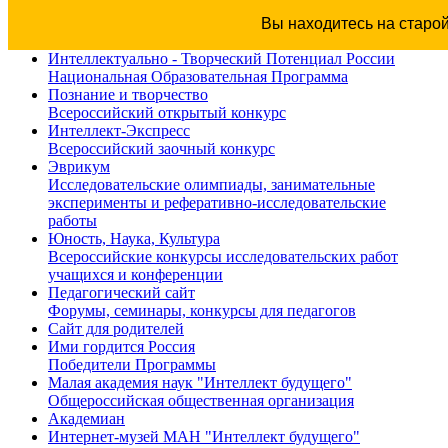
Вы находитесь на старо
Интеллектуально - Творческий Потенциал России
Национальная Образовательная Программа
Познание и творчество
Всероссийский открытый конкурс
Интеллект-Экспресс
Всероссийский заочный конкурс
Эврикум
Исследовательские олимпиады, занимательные
эксперименты и реферативно-исследовательские
работы
Юность, Наука, Культура
Всероссийские конкурсы исследовательских работ
учащихся и конференции
Педагогический сайт
Форумы, семинары, конкурсы для педагогов
Сайт для родителей
Ими гордится Россия
Победители Программы
Малая академия наук "Интеллект будущего"
Общероссийская общественная организация
Академиан
Интернет-музей МАН "Интеллект будущего"