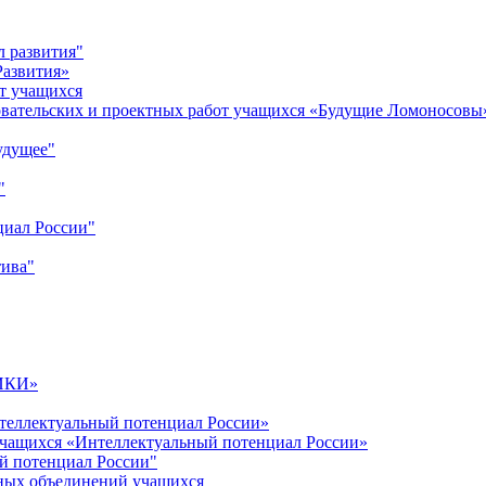
л развития"
Развития»
т учащихся
овательских и проектных работ учащихся «Будущие Ломоносовы
удущее"
"
циал России"
тива"
ИКИ»
теллектуальный потенциал России»
учащихся «Интеллектуальный потенциал России»
й потенциал России"
ных объединений учащихся