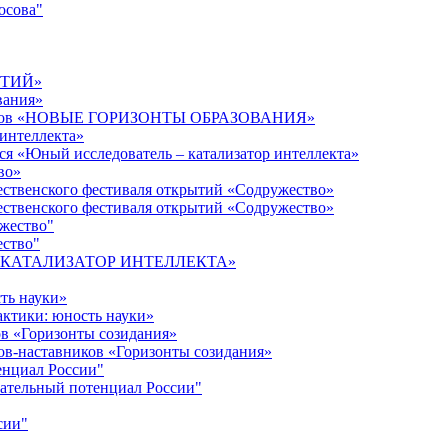
осова"
ЫТИЙ»
вания»
дагогов «НОВЫЕ ГОРИЗОНТЫ ОБРАЗОВАНИЯ»
 интеллекта»
ся «Юный исследователь – катализатор интеллекта»
во»
ественского фестиваля открытий «Содружество»
ественского фестиваля открытий «Содружество»
ужество"
ество"
кта «КАТАЛИЗАТОР ИНТЕЛЛЕКТА»
ть науки»
ктики: юность науки»
ов «Горизонты созидания»
ов-наставников «Горизонты созидания»
енциал России"
ательный потенциал России"
сии"