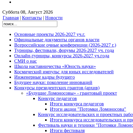
Суббота 08, Август 2026
Главная
|
Контакты
|
Новости
Основные проекты 2026-2027 уч.г.
Официальные документы органов власти
Всероссийские очные конференции (2026-2027 г.)
Турниры, фестивали, форумы 2026-2027 уч. года
Онлайн-турниры, конкурсы 2026-2027 уч.года
СМИ о нас
Школа наставничества «Юность науки»
Космический импульс для юных исследователей
Инженерные кадры будущего
Будущее науки: поколение инноваций
Конкурсы президентских грантов (архив)
«Будущие Ломоносовы» - грантовый проект
Конкурс педагогов
Итоги конкурса педагогов
Итоги акции "Потомки Ломоносова"
Конкурс исследовательских и проектных рабо
Итоги конкурса исследовательских и п
Фестиваль науки и техники "Потомки Ломоно
Итоги фестиваля