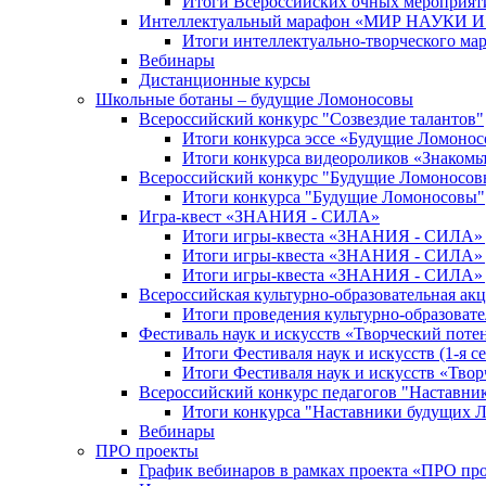
Итоги Всероссийских очных мероприяти
Интеллектуальный марафон «МИР НАУКИ
Итоги интеллектуально-творческого ма
Вебинары
Дистанционные курсы
Школьные ботаны – будущие Ломоносовы
Всероссийский конкурс "Созвездие талантов"
Итоги конкурса эссе «Будущие Ломоно
Итоги конкурса видеороликов «Знакомьт
Всероссийский конкурс "Будущие Ломоносов
Итоги конкурса "Будущие Ломоносовы"
Игра-квест «ЗНАНИЯ - СИЛА»
Итоги игры-квеста «ЗНАНИЯ - СИЛА» д
Итоги игры-квеста «ЗНАНИЯ - СИЛА» д
Итоги игры-квеста «ЗНАНИЯ - СИЛА» д
Всероссийская культурно-образовательная а
Итоги проведения культурно-образоват
Фестиваль наук и искусств «Творческий поте
Итоги Фестиваля наук и искусств (1-я се
Итоги Фестиваля наук и искусств «Твор
Всероссийский конкурс педагогов "Наставн
Итоги конкурса "Наставники будущих 
Вебинары
ПРО проекты
График вебинаров в рамках проекта «ПРО пр