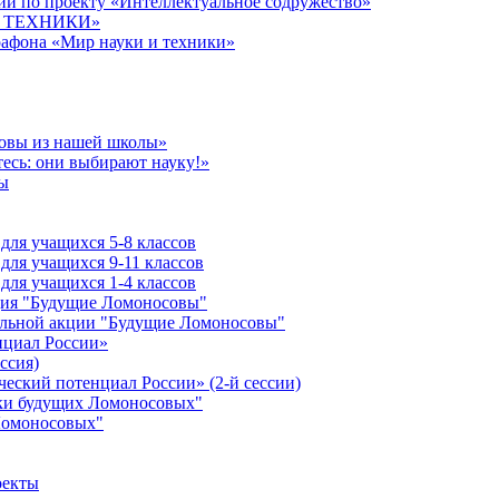
й по проекту «Интеллектуальное содружество»
 И ТЕХНИКИ»
рафона «Мир науки и техники»
совы из нашей школы»
есь: они выбирают науку!»
ы
ля учащихся 5-8 классов
ля учащихся 9-11 классов
ля учащихся 1-4 классов
кция "Будущие Ломоносовы"
ельной акции "Будущие Ломоносовы"
нциал России»
ссия)
ческий потенциал России» (2-й сессии)
ики будущих Ломоносовых"
Ломоносовых"
оекты