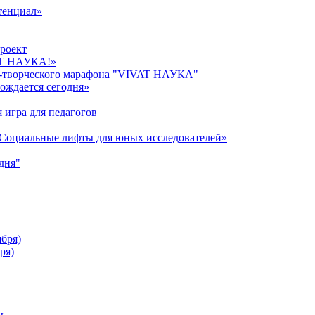
тенциал»
роект
AT НАУКА!»
о-творческого марафона "VIVAT НАУКА"
ождается сегодня»
 игра для педагогов
«Cоциальные лифты для юных исследователей»
дня"
ября)
ря)
ы