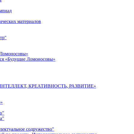
импиад
ических материалов
тр"
 Ломоносовы»
хся «Будущие Ломоносовы»
мы «ИНТЕЛЛЕКТ, КРЕАТИВНОСТЬ, РАЗВИТИЕ»
о»
о"
а"
лектуальное содружество"