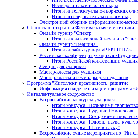
Исследовательские олимпиады
Итоги интеллектуально-творческих ол
Итоги иссследовательских олимпиад
Электронный сборник информационно-метод
Обнинский открытый Фестиваль науки и техники
Онлайн-турнир "Спектр"
Итоги открытого онлайн-турнира "Спек
Онлайн-турнир "Вершина"
Итоги онлайн-турнира «ВЕРШИНА»
Российская конференция учащихся «Будущие
Итоги Российской конференции учащи
Лекции для учащихся
Мастер-классы для учащихся
Мастер-классы и семинары для педагогов
Программа "Интеллект, креативность, развитие"
Информация о ходе реализации програм
Интеллектуальное содружество
Всероссийские конкурсы учащихся
Итоги конкурса «Познание и творчеств
Итоги конкурса "Будущие Ломоносовы"
Итоги конкурса "Созидание и творчеств
Итоги конкурса "Юность, наука, культур
Итоги конкурса "Шаги в науку"
Всероссийские очные мероприятия по "Интел