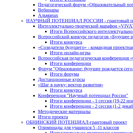
Педагогический форум «Образовательный по
Вебинары
Альманах
НАУЧНЫЙ ПОТЕНЦИАЛ РОССИИ - грантовый п
Интеллектуально-творческий марафон «VIV
Итоги Всероссийского интеллектуальн
Всероссийский конкурс педагогов «Будущее р
Итоги конкурса
«Cозидатели будущего» - командная проектная
Итоги онлайн-игры
Всероссийская педагогическая конференция 
Итоги конференции
Форум "Образование: будущее рождается сего
Итоги форума
Дистанционные курсы
«Шаг в науку: вектор развития»
Итоги конкурса
Конференция "Научный потенциал России"
Итоги конференции - 1 сессия (19-22 но
Итоги конференции - 2 сессия (1-2 декаб
Методические материалы
Итоги проекта
ОБНИНСКИЙ ПОТЕНЦИАЛ-грантовый проект
Олимпиады для учащихся 5 -11 классов
Интеллектуально-творческие олимпиад