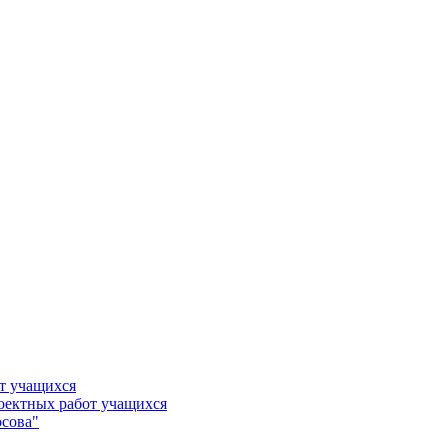
т учащихся
роектных работ учащихся
сова"