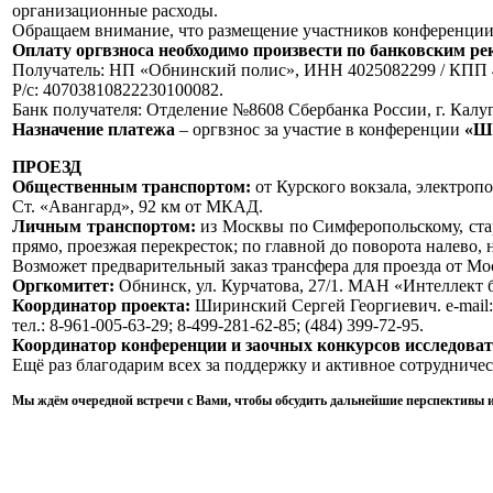
организационные расходы.
Обращаем внимание, что размещение участников конференции 
Оплату оргвзноса необходимо произвести по банковским ре
Получатель: НП «Обнинский полис», ИНН 4025082299 / КПП 
Р/с: 40703810822230100082.
Банк получателя: Отделение №8608 Сбербанка России, г. Калуг
Назначение платежа
– оргвзнос за участие в конференции
«Ш
ПРОЕЗД
Общественным транспортом:
от Курского вокзала, электропо
Ст. «Авангард», 92 км от МКАД.
Личным транспортом:
из Москвы по Симферопольскому, стар
прямо, проезжая перекресток; по главной до поворота налево, 
Возможет предварительный заказ трансфера для проезда от Мо
Оргкомитет:
Обнинск, ул. Курчатова, 27/1. МАН «Интеллект 
Координатор проекта:
Ширинский Сергей Георгиевич. e-mail
тел.: 8-961-005-63-29; 8-499-281-62-85; (484) 399-72-95.
Координатор конференции и заочных конкурсов исследоват
Ещё раз благодарим всех за поддержку и активное сотрудничес
Мы ждём очередной встречи с Вами, чтобы обсудить дальнейшие перспективы и 