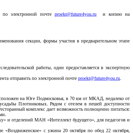
 по электронной почте
proekt@future4you.ru
и копию на
аименования секции, формы участия в предварительном этапе
следовательской работы, один предоставляется в экспертную
ента отправить по электронной почте
proekt@future4you.ru
.
сположен на Юге Подмосковья, в 70 км от МКАД, недалеко от
 усадьбы Плотниковых. Рядом с отелем в пешей доступности
есторанный комплекс дает возможность полноценно питаться:
ми.
уку» и отделений МАН «Интеллект будущего», для педагогов и
ле «Воздвиженское» с ужина 20 октября по обед 22 октября,