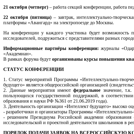
21 октября (четверг)
– работа секций конференции, работа пе
22 октября (пятница)
– завтрак, интеллектуально-творческа
платформы «Авангард» на электропоезде до Москвы.
На конференции у каждого участника будет возможность пр
исследователей, подружиться с представителями разных город
Информационные партнёры конференции:
журналы «Одарё
«Академиан».
В рамках форума будут
организованы курсы повышения кв
СТАТУС КОНФЕРЕНЦИИ
1. Статус мероприятий Программы «Интеллектуально-творч
будущего» является общероссийской организацией (свидетельс
2. Данные мероприятия имеют
федеральное
значение, т.к
пользующихся государственной поддержкой, в соответстви
образования и науки РФ №361 от 21.06.2019 года).
3. Деятельность организации «Интеллект будущего» высоко оц
- разработчики и организаторы Программы «Интеллектуально-
- решением Президиума Российской академии образования 
исследовательской и проектной деятельности школьников в р
ПОРЯДОК ПОДАЧИ ЗАЯВОК НА ВСЕРОССИЙСКУЮ 