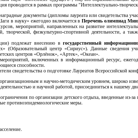
ция проводится в рамках программы "Интеллектуально-творческ
наградные документы (дипломы лауреата или свидетельства уча
Шаги в науку» ежегодно включается в
Перечень олимпиад Мин
урсов, мероприятий, направленных на развитие интеллектуальн
кой, творческой, физкультурно-спортивной деятельности, а та
нции) подлежат внесению в
государственный информационн
пех» (Образовательный центр «Сириус»). Данные сведения у
етских центров «Орлёнок», «Артек», «Океан».
 мероприятий, включенных в информационный ресурс, ежегод
ющиеся способности.
тели свидетельства о подготовке Лауреатов Всероссийской кон
организационным и научно-методическим уровнем, широко извест
деятельностью и научной работой, присоединиться к нашему д
ограничения по организации детского отдыха, введенные из-за 
мые противоэпидемиологические меры.
асселение.