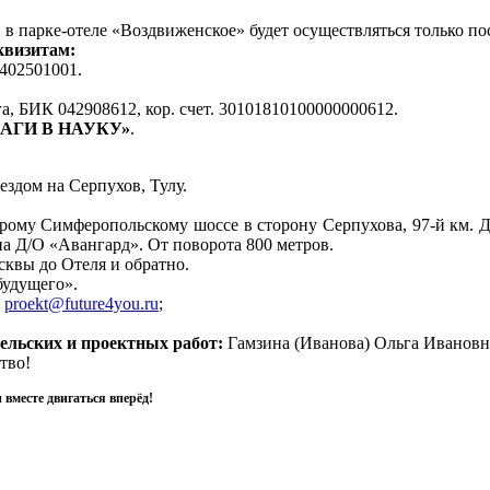
в парке-отеле «Воздвиженское» будет осуществляться только по
квизитам:
402501001.
а, БИК 042908612, кор. счет. 30101810100000000612.
АГИ В НАУКУ»
.
ездом на Серпухов, Тулу.
ому Симферопольскому шоссе в сторону Серпухова, 97-й км. Дал
на Д/О «Авангард». От поворота 800 метров.
сквы до Отеля и обратно.
будущего».
:
proekt@future4you.ru
;
ельских и проектных работ:
Гамзина (Иванова) Ольга Ивановна
тво!
вместе двигаться вперёд!