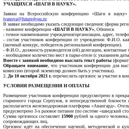
УЧАЩИХСЯ «ШАГИ В НАУКУ».
Заявки на Всероссийскую конференцию «Шаги в науку
ivanova@future4you.ru
В заявке необходимо указать следующие сведения: (форма рег
- название конференции
«ШАГИ В НАУКУ»
, Обнинск
- точное наименование учреждения/организации, адрес, телефон
- состав участников конференции от учреждения: Ф.И.О. ка
(заочный конкурс, победитель региональной конференции).
- Ф.И.О., должность руководителя (ей) делегации, контактны
- необходимое количество мест в парке-отеле (с указанием даты 
Вместе с заявкой необходимо выслать текст работы
(формат
Обращаем внимание
, что участникам конференции для выс
комиссию (второй экземпляр должен быть у участника).
2.
До 10 октября 2021 г.
перечислить оргвзнос за участие в к
УСЛОВИЯ РАЗМЕЩЕНИЯ И ОПЛАТЫ
Размещение участников конференции предусмотрено в прекра
старинного города Серпухов, в непосредственной близости
располагается железнодорожная платформа «Авангард». Отел
предусмотрено 3-х разовое питание (по системе «шведский стол
Сумма оргвзноса составляет
15900
рублей за одного человека
сопровождающих лиц.
Оргвзнос идёт на обеспечение научной, методической и кул