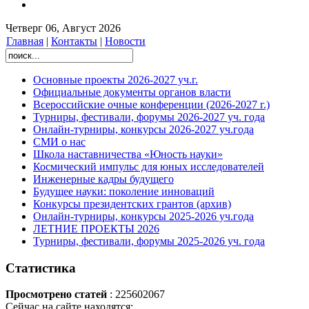
Четверг 06, Август 2026
Главная
|
Контакты
|
Новости
Основные проекты 2026-2027 уч.г.
Официальные документы органов власти
Всероссийские очные конференции (2026-2027 г.)
Турниры, фестивали, форумы 2026-2027 уч. года
Онлайн-турниры, конкурсы 2026-2027 уч.года
СМИ о нас
Школа наставничества «Юность науки»
Космический импульс для юных исследователей
Инженерные кадры будущего
Будущее науки: поколение инноваций
Конкурсы президентских грантов (архив)
Онлайн-турниры, конкурсы 2025-2026 уч.года
ЛЕТНИЕ ПРОЕКТЫ 2026
Турниры, фестивали, форумы 2025-2026 уч. года
Статистика
Просмотрено статей
: 225602067
Сейчас на сайте находятся: