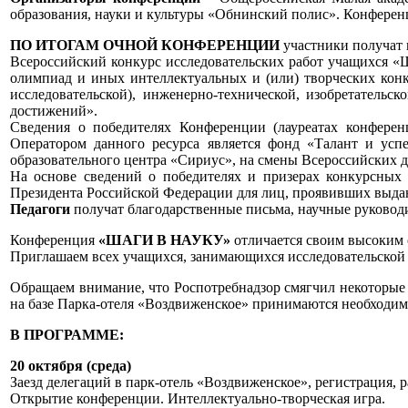
образования, науки и культуры «Обнинский полис». Конферен
ПО ИТОГАМ ОЧНОЙ КОНФЕРЕНЦИИ
участники получат 
Всероссийский конкурс исследовательских работ учащихся «
олимпиад и иных интеллектуальных и (или) творческих конк
исследовательской), инженерно-технической, изобретательс
достижений».
Сведения о победителях Конференции (лауреатах конфере
Оператором данного ресурса является фонд «Талант и ус
образовательного центра «Сириус», на смены Всероссийских д
На основе сведений о победителях и призерах конкурсных
Президента Российской Федерации для лиц, проявивших выда
Педагоги
получат благодарственные письма, научные руководи
Конференция
«ШАГИ В НАУКУ»
отличается своим высоким 
Приглашаем всех учащихся, занимающихся исследовательской 
Обращаем внимание, что Роспотребнадзор смягчил некоторые 
на базе Парка-отеля «Воздвиженское» принимаются необходи
В ПРОГРАММЕ:
20 октября (среда)
Заезд делегаций в парк-отель «Воздвиженское», регистрация, р
Открытие конференции. Интеллектуально-творческая игра.