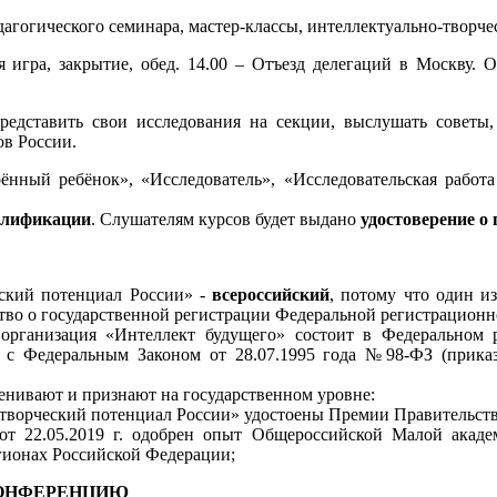
дагогического семинара, мастер-классы, интеллектуально-творче
я игра, закрытие, обед. 14.00 – Отъезд делегаций в Москву.
едставить свои исследования на секции, выслушать советы,
ов России.
нный ребёнок», «Исследователь», «Исследовательская работа
алификации
. Слушателям курсов будет выдано
удостоверение 
еский потенциал России» -
всероссийский
, потому что один и
тво о государственной регистрации Федеральной регистрационной
. организация «Интеллект будущего» состоит в Федеральном
и с Федеральным Законом от 28.07.1995 года №98-ФЗ (прика
енивают и признают на государственном уровне:
творческий потенциал России» удостоены Премии Правительств
от 22.05.2019 г. одобрен опыт Общероссийской Малой акад
егионах Российской Федерации;
КОНФЕРЕНЦИЮ