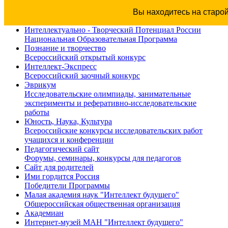
Вы находитесь на старо
Интеллектуально - Творческий Потенциал России
Национальная Образовательная Программа
Познание и творчество
Всероссийский открытый конкурс
Интеллект-Экспресс
Всероссийский заочный конкурс
Эврикум
Исследовательские олимпиады, занимательные
эксперименты и реферативно-исследовательские
работы
Юность, Наука, Культура
Всероссийские конкурсы исследовательских работ
учащихся и конференции
Педагогический сайт
Форумы, семинары, конкурсы для педагогов
Сайт для родителей
Ими гордится Россия
Победители Программы
Малая академия наук "Интеллект будущего"
Общероссийская общественная организация
Академиан
Интернет-музей МАН "Интеллект будущего"