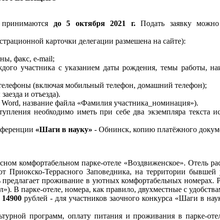
» принимаются
до 5 октября 2021 г.
Подать заявку можно
истрационной карточки делегации размешена на сайте):
ы, факс, e-mail;
ждого участника с указанием даты рождения, темы работы, н
е телефоны (включая мобильный телефон, домашний телефон);
заезда и отъезда).
 Word, название файла «Фамилия участника_номинация»).
тупления необходимо иметь при себе два экземпляра текста ис
онференции
«Шаги в науку»
- Обнинск, копию платёжного докум
сном комфортабельном парке-отеле «Воздвиженское». Отель ра
 от Приокско-Террасного Заповедника, на территории бывшей
ь предлагает проживание в уютных комфортабельных номерах. Р
»). В парке-отеле, номера, как правило, двухместные с удобства
,
14900
рублей - для участников заочного конкурса «Шаги в на
ьтурной программ, оплату питания и проживания в парке-оте