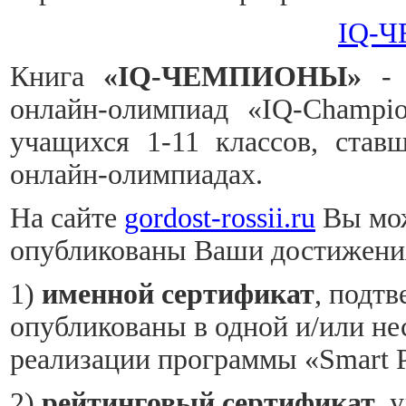
IQ-
Книга
«
IQ-ЧЕМПИОНЫ»
- 
онлайн-олимпиад «IQ-Champi
учащихся 1-11 классов, став
онлайн-олимпиадах.
На сайте
gordost-rossii.ru
Вы мож
опубликованы Ваши достижения,
1)
именной сертификат
, подт
опубликованы в одной и/или не
реализации программы «Smart P
2)
рейтинговый сертификат
, 