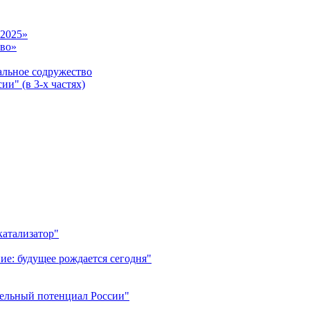
-2025»
тво»
ьное содружество
и" (в 3-х частях)
катализатор"
ие: будущее рождается сегодня"
тельный потенциал России"