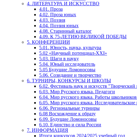
4. ЛИТЕРАТУРА И ИСКУССТВО
4.01. Проза
4.02. Проза юных
4.03. Поэзия
4.04. Поэзия юных
4.08. Старинный каталог
4.09. К 75-ЛЕТИЮ ВЕЛИКОЙ ПОБЕДЫ
5. КОНФЕРЕНЦИИ
5.01. Юность, наука, культура
5.02 «Научный потенциал-XXI»
5.03. Шаги в науку
5.04. Юный исследователь
5.05 Будущие Ломоносовы
5.06. Созидание и творчество
6. ТУРНИРЫ, КОНКУРСЫ И ШКОЛЫ
6.02. Фестиваль наук и искусств "Творческий
6.03. Мир Русского языка. Педагоги
6.04. Мир русского языка. Работы школьников
6.05. Мир русского языка. Исследовательские
6.06. Региональные турниры
6.08 Восхождение к образу
6.09. Будущие Ломоносовы
6.10. Единство и сила России
7. ИНФОРМАЦИЯ
Итоги конкурсов 2024/2025 учебный год