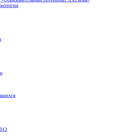
хнологии
и
ии
чащихся
2013