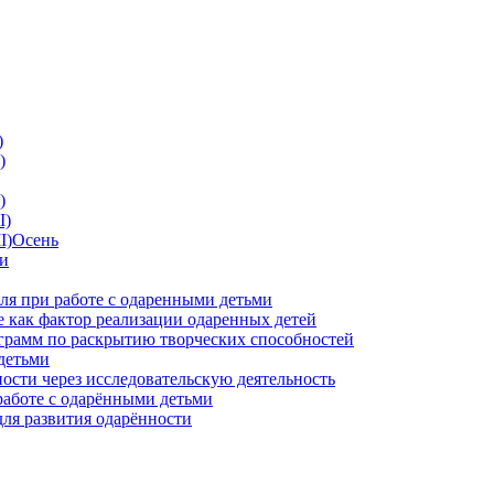
)
)
)
I)
II)Осень
ии
ля при работе с одаренными детьми
 как фактор реализации одаренных детей
грамм по раскрытию творческих способностей
детьми
ности через исследовательскую деятельность
работе с одарёнными детьми
для развития одарённости