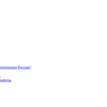
 потенциал России"
.
 работы