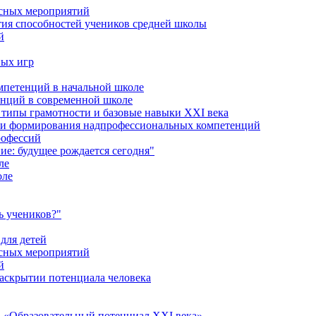
ссных мероприятий
тия способностей учеников средней школы
й
ных игр
петенций в начальной школе
енций в современной школе
типы грамотности и базовые навыки XXI века
сти формирования надпрофессиональных компетенций
рофессий
ие: будущее рождается сегодня"
ле
оле
ь учеников?"
для детей
ссных мероприятий
й
раскрытии потенциала человека
 «Образовательный потенциал XXI века»