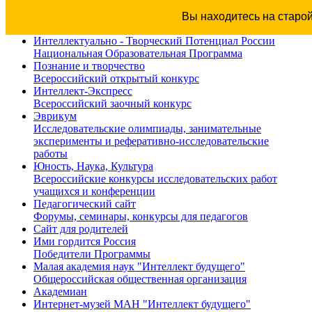
Вы находитесь на старо
Интеллектуально - Творческий Потенциал России
Национальная Образовательная Программа
Познание и творчество
Всероссийский открытый конкурс
Интеллект-Экспресс
Всероссийский заочный конкурс
Эврикум
Исследовательские олимпиады, занимательные
эксперименты и реферативно-исследовательские
работы
Юность, Наука, Культура
Всероссийские конкурсы исследовательских работ
учащихся и конференции
Педагогический сайт
Форумы, семинары, конкурсы для педагогов
Сайт для родителей
Ими гордится Россия
Победители Программы
Малая академия наук "Интеллект будущего"
Общероссийская общественная организация
Академиан
Интернет-музей МАН "Интеллект будущего"