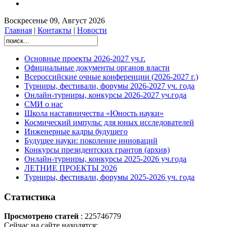
Воскресенье 09, Август 2026
Главная
|
Контакты
|
Новости
Основные проекты 2026-2027 уч.г.
Официальные документы органов власти
Всероссийские очные конференции (2026-2027 г.)
Турниры, фестивали, форумы 2026-2027 уч. года
Онлайн-турниры, конкурсы 2026-2027 уч.года
СМИ о нас
Школа наставничества «Юность науки»
Космический импульс для юных исследователей
Инженерные кадры будущего
Будущее науки: поколение инноваций
Конкурсы президентских грантов (архив)
Онлайн-турниры, конкурсы 2025-2026 уч.года
ЛЕТНИЕ ПРОЕКТЫ 2026
Турниры, фестивали, форумы 2025-2026 уч. года
Статистика
Просмотрено статей
: 225746779
Сейчас на сайте находятся: