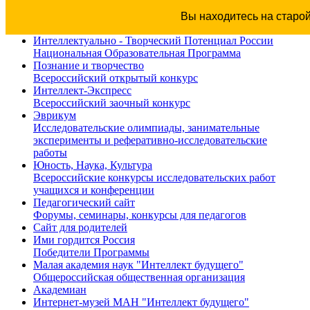
Вы находитесь на старо
Интеллектуально - Творческий Потенциал России
Национальная Образовательная Программа
Познание и творчество
Всероссийский открытый конкурс
Интеллект-Экспресс
Всероссийский заочный конкурс
Эврикум
Исследовательские олимпиады, занимательные
эксперименты и реферативно-исследовательские
работы
Юность, Наука, Культура
Всероссийские конкурсы исследовательских работ
учащихся и конференции
Педагогический сайт
Форумы, семинары, конкурсы для педагогов
Сайт для родителей
Ими гордится Россия
Победители Программы
Малая академия наук "Интеллект будущего"
Общероссийская общественная организация
Академиан
Интернет-музей МАН "Интеллект будущего"