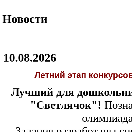
Новости
10.08.2026
Летний этап
конкурсов
pit.xim
Лучший для дошкольни
"Светлячок"!
Позна
олимпиад
Задания разработаны спе