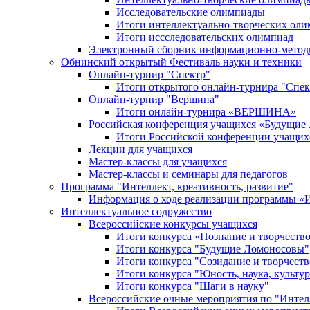
Исследовательские олимпиады
Итоги интеллектуально-творческих ол
Итоги иссследовательских олимпиад
Электронный сборник информационно-метод
Обнинский открытый Фестиваль науки и техники
Онлайн-турнир "Спектр"
Итоги открытого онлайн-турнира "Спек
Онлайн-турнир "Вершина"
Итоги онлайн-турнира «ВЕРШИНА»
Российская конференция учащихся «Будущие
Итоги Российской конференции учащи
Лекции для учащихся
Мастер-классы для учащихся
Мастер-классы и семинары для педагогов
Программа "Интеллект, креативность, развитие"
Информация о ходе реализации програм
Интеллектуальное содружество
Всероссийские конкурсы учащихся
Итоги конкурса «Познание и творчеств
Итоги конкурса "Будущие Ломоносовы"
Итоги конкурса "Созидание и творчеств
Итоги конкурса "Юность, наука, культур
Итоги конкурса "Шаги в науку"
Всероссийские очные мероприятия по "Интел