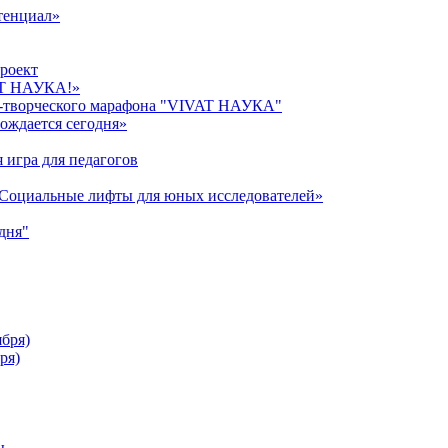
тенциал»
роект
AT НАУКА!»
о-творческого марафона "VIVAT НАУКА"
ождается сегодня»
 игра для педагогов
«Cоциальные лифты для юных исследователей»
дня"
ября)
ря)
ы