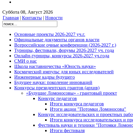
Суббота 08, Август 2026
Главная
|
Контакты
|
Новости
Основные проекты 2026-2027 уч.г.
Официальные документы органов власти
Всероссийские очные конференции (2026-2027 г.)
Турниры, фестивали, форумы 2026-2027 уч. года
Онлайн-турниры, конкурсы 2026-2027 уч.года
СМИ о нас
Школа наставничества «Юность науки»
Космический импульс для юных исследователей
Инженерные кадры будущего
Будущее науки: поколение инноваций
Конкурсы президентских грантов (архив)
«Будущие Ломоносовы» - грантовый проект
Конкурс педагогов
Итоги конкурса педагогов
Итоги акции "Потомки Ломоносова"
Конкурс исследовательских и проектных рабо
Итоги конкурса исследовательских и п
Фестиваль науки и техники "Потомки Ломоно
Итоги фестиваля