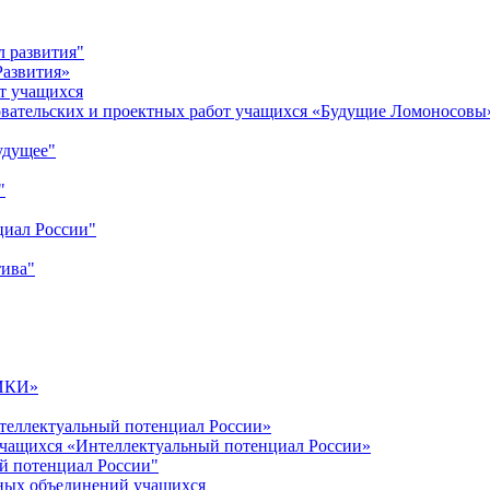
л развития"
Развития»
т учащихся
овательских и проектных работ учащихся «Будущие Ломоносовы
удущее"
"
циал России"
тива"
ИКИ»
теллектуальный потенциал России»
учащихся «Интеллектуальный потенциал России»
й потенциал России"
ных объединений учащихся