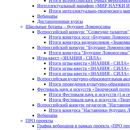
Итоги Всероссийских очных мероприяти
Интеллектуальный марафон «МИР НАУКИ
Итоги интеллектуально-творческого ма
Вебинары
Дистанционные курсы
Школьные ботаны – будущие Ломоносовы
Всероссийский конкурс "Созвездие талантов"
Итоги конкурса эссе «Будущие Ломоно
Итоги конкурса видеороликов «Знакомьт
Всероссийский конкурс "Будущие Ломоносов
Итоги конкурса "Будущие Ломоносовы"
Игра-квест «ЗНАНИЯ - СИЛА»
Итоги игры-квеста «ЗНАНИЯ - СИЛА» д
Итоги игры-квеста «ЗНАНИЯ - СИЛА» д
Итоги игры-квеста «ЗНАНИЯ - СИЛА» д
Всероссийская культурно-образовательная а
Итоги проведения культурно-образоват
Фестиваль наук и искусств «Творческий поте
Итоги Фестиваля наук и искусств (1-я се
Итоги Фестиваля наук и искусств «Твор
Всероссийский конкурс педагогов "Наставн
Итоги конкурса "Наставники будущих 
Вебинары
ПРО проекты
График вебинаров в рамках проекта «ПРО пр