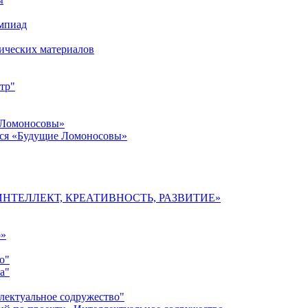
импиад
ических материалов
тр"
 Ломоносовы»
хся «Будущие Ломоносовы»
мы «ИНТЕЛЛЕКТ, КРЕАТИВНОСТЬ, РАЗВИТИЕ»
о»
о"
а"
лектуальное содружество"