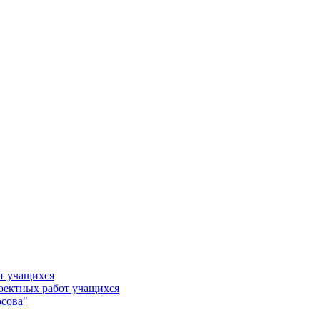
т учащихся
роектных работ учащихся
сова"