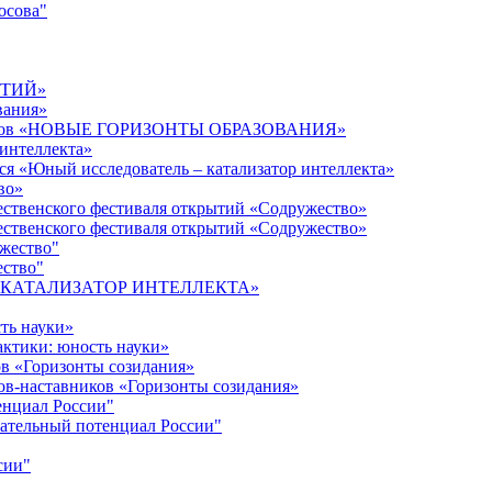
осова"
ЫТИЙ»
вания»
дагогов «НОВЫЕ ГОРИЗОНТЫ ОБРАЗОВАНИЯ»
 интеллекта»
ся «Юный исследователь – катализатор интеллекта»
во»
ественского фестиваля открытий «Содружество»
ественского фестиваля открытий «Содружество»
ужество"
ество"
кта «КАТАЛИЗАТОР ИНТЕЛЛЕКТА»
ть науки»
ктики: юность науки»
ов «Горизонты созидания»
ов-наставников «Горизонты созидания»
енциал России"
ательный потенциал России"
сии"