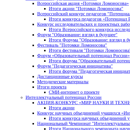
Всероссийская акция «Потомки Ломоносова»
Итоги акции "Потомки Ломоносова"
Всероссийский конкурс педагогов "Потенциа
Итоги конкурса педагогов «Потенциал 
Конкурс исследовательских и проектных рабо
Итоги Всероссийского конкурса исслед
Форум "Образование: взгляд в будущее"
Итоги Форума "Образование: взгляд в б
Фестиваль "Потомки Ломоносова"
Итоги фестиваля "Потомки Ломоносова
Форум «Образовательный потенциал России»
Итоги форума "Образовательный потен
Форум "Педагогическая инициатива"
Итоги форума "Педагогическая инициа
Дистанционные курсы
Методические материалы
Итоги проекта
СМИ-интернет о проекте
Интеллектуальный потенциал России
АКЦИЯ-КОНКУРС «МИР НАУКИ И ТЕХН
Итоги акции
Конкурс научных объединений учащихся «Ин
Итоги конкурса научных объединений 
Национальный Чемпионат "Интеллектуальны
Итоги Национального чемпионата науч