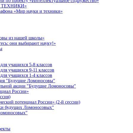
й по проекту «Интеллектуальное содружество»
 И ТЕХНИКИ»
рафона «Мир науки и техники»
совы из нашей школы»
есь: они выбирают науку!»
ы
ля учащихся 5-8 классов
ля учащихся 9-11 классов
ля учащихся 1-4 классов
кция "Будущие Ломоносовы"
ельной акции "Будущие Ломоносовы"
нциал России»
ссия)
ческий потенциал России» (2-й сессии)
ики будущих Ломоносовых"
Ломоносовых"
оекты