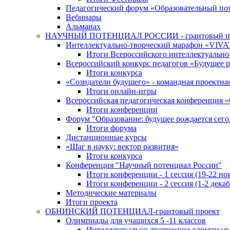
Педагогический форум «Образовательный по
Вебинары
Альманах
НАУЧНЫЙ ПОТЕНЦИАЛ РОССИИ - грантовый п
Интеллектуально-творческий марафон «VIV
Итоги Всероссийского интеллектуальн
Всероссийский конкурс педагогов «Будущее р
Итоги конкурса
«Cозидатели будущего» - командная проектная
Итоги онлайн-игры
Всероссийская педагогическая конференция 
Итоги конференции
Форум "Образование: будущее рождается сего
Итоги форума
Дистанционные курсы
«Шаг в науку: вектор развития»
Итоги конкурса
Конференция "Научный потенциал России"
Итоги конференции - 1 сессия (19-22 но
Итоги конференции - 2 сессия (1-2 декаб
Методические материалы
Итоги проекта
ОБНИНСКИЙ ПОТЕНЦИАЛ-грантовый проект
Олимпиады для учащихся 5 -11 классов
Интеллектуально-творческие олимпиад