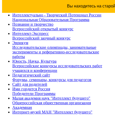
Вы находитесь на старо
Интеллектуально - Творческий Потенциал России
Национальная Образовательная Программа
Познание и творчество
Всероссийский открытый конкурс
Интеллект-Экспресс
Всероссийский заочный конкурс
Эврикум
Исследовательские олимпиады, занимательные
эксперименты и реферативно-исследовательские
работы
Юность, Наука, Культура
Всероссийские конкурсы исследовательских работ
учащихся и конференции
Педагогический сайт
Форумы, семинары, конкурсы для педагогов
Сайт для родителей
Ими гордится Россия
Победители Программы
Малая академия наук "Интеллект будущего"
Общероссийская общественная организация
Академиан
Интернет-музей МАН "Интеллект будущего"