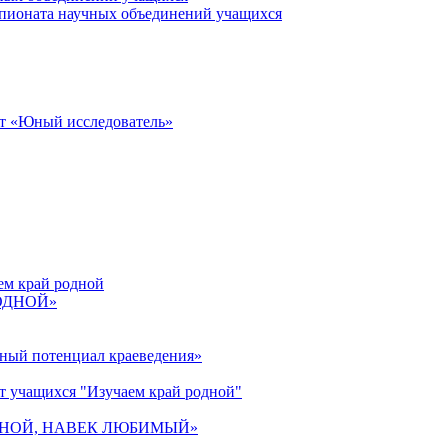
пионата научных объединений учащихся
от «Юный исследователь»
ем край родной
РОДНОЙ»
ьный потенциал краеведения»
т учащихся "Изучаем край родной"
 РОДНОЙ, НАВЕК ЛЮБИМЫЙ»