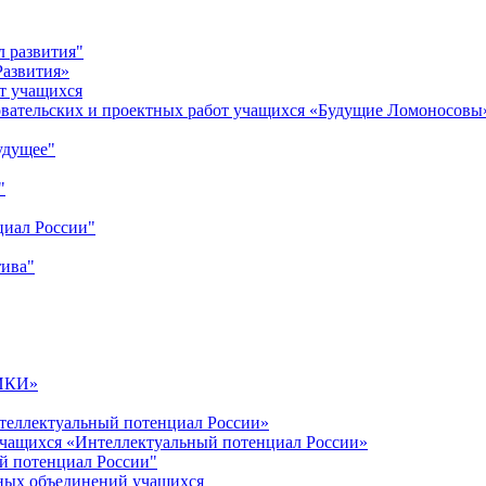
л развития"
Развития»
т учащихся
овательских и проектных работ учащихся «Будущие Ломоносовы
удущее"
"
циал России"
тива"
ИКИ»
теллектуальный потенциал России»
учащихся «Интеллектуальный потенциал России»
й потенциал России"
ных объединений учащихся