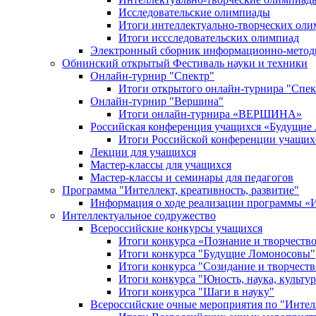
Исследовательские олимпиады
Итоги интеллектуально-творческих ол
Итоги иссследовательских олимпиад
Электронный сборник информационно-метод
Обнинский открытый Фестиваль науки и техники
Онлайн-турнир "Спектр"
Итоги открытого онлайн-турнира "Спек
Онлайн-турнир "Вершина"
Итоги онлайн-турнира «ВЕРШИНА»
Российская конференция учащихся «Будущие
Итоги Российской конференции учащи
Лекции для учащихся
Мастер-классы для учащихся
Мастер-классы и семинары для педагогов
Программа "Интеллект, креативность, развитие"
Информация о ходе реализации програм
Интеллектуальное содружество
Всероссийские конкурсы учащихся
Итоги конкурса «Познание и творчеств
Итоги конкурса "Будущие Ломоносовы"
Итоги конкурса "Созидание и творчеств
Итоги конкурса "Юность, наука, культур
Итоги конкурса "Шаги в науку"
Всероссийские очные мероприятия по "Интел