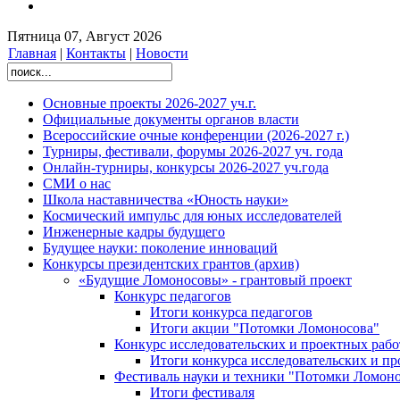
Пятница 07, Август 2026
Главная
|
Контакты
|
Новости
Основные проекты 2026-2027 уч.г.
Официальные документы органов власти
Всероссийские очные конференции (2026-2027 г.)
Турниры, фестивали, форумы 2026-2027 уч. года
Онлайн-турниры, конкурсы 2026-2027 уч.года
СМИ о нас
Школа наставничества «Юность науки»
Космический импульс для юных исследователей
Инженерные кадры будущего
Будущее науки: поколение инноваций
Конкурсы президентских грантов (архив)
«Будущие Ломоносовы» - грантовый проект
Конкурс педагогов
Итоги конкурса педагогов
Итоги акции "Потомки Ломоносова"
Конкурс исследовательских и проектных рабо
Итоги конкурса исследовательских и п
Фестиваль науки и техники "Потомки Ломоно
Итоги фестиваля