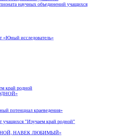
пионата научных объединений учащихся
от «Юный исследователь»
ем край родной
РОДНОЙ»
ьный потенциал краеведения»
т учащихся "Изучаем край родной"
 РОДНОЙ, НАВЕК ЛЮБИМЫЙ»