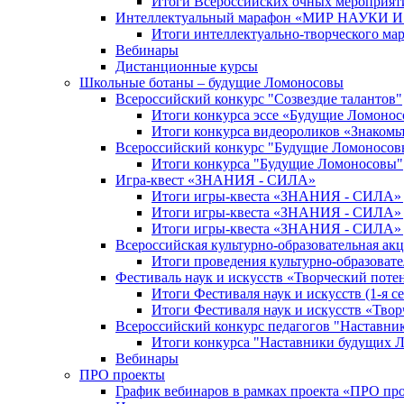
Итоги Всероссийских очных мероприяти
Интеллектуальный марафон «МИР НАУКИ
Итоги интеллектуально-творческого ма
Вебинары
Дистанционные курсы
Школьные ботаны – будущие Ломоносовы
Всероссийский конкурс "Созвездие талантов"
Итоги конкурса эссе «Будущие Ломоно
Итоги конкурса видеороликов «Знакомьт
Всероссийский конкурс "Будущие Ломоносов
Итоги конкурса "Будущие Ломоносовы"
Игра-квест «ЗНАНИЯ - СИЛА»
Итоги игры-квеста «ЗНАНИЯ - СИЛА» д
Итоги игры-квеста «ЗНАНИЯ - СИЛА» д
Итоги игры-квеста «ЗНАНИЯ - СИЛА» д
Всероссийская культурно-образовательная а
Итоги проведения культурно-образоват
Фестиваль наук и искусств «Творческий поте
Итоги Фестиваля наук и искусств (1-я се
Итоги Фестиваля наук и искусств «Твор
Всероссийский конкурс педагогов "Наставн
Итоги конкурса "Наставники будущих 
Вебинары
ПРО проекты
График вебинаров в рамках проекта «ПРО пр