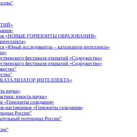
осова"
ЫТИЙ»
вания»
дагогов «НОВЫЕ ГОРИЗОНТЫ ОБРАЗОВАНИЯ»
 интеллекта»
ся «Юный исследователь – катализатор интеллекта»
во»
ественского фестиваля открытий «Содружество»
ественского фестиваля открытий «Содружество»
ужество"
ество"
кта «КАТАЛИЗАТОР ИНТЕЛЛЕКТА»
ть науки»
ктики: юность науки»
ов «Горизонты созидания»
ов-наставников «Горизонты созидания»
енциал России"
ательный потенциал России"
сии"