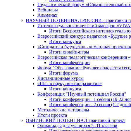
Педагогический форум «Образовательный по
Вебинары
Альманах
НАУЧНЫЙ ПОТЕНЦИАЛ РОССИИ - грантовый п
Интеллектуально-творческий марафон «VIV
Итоги Всероссийского интеллектуальн
Всероссийский конкурс педагогов «Будущее р
Итоги конкурса
«Cозидатели будущего» - командная проектная
Итоги онлайн-игры
Всероссийская педагогическая конференция 
Итоги конференции
Форум "Образование: будущее рождается сего
Итоги форума
Дистанционные курсы
«Шаг в науку: вектор развития»
Итоги конкурса
Конференция "Научный потенциал России"
Итоги конференции - 1 сессия (19-22 но
Итоги конференции - 2 сессия (1-2 декаб
Методические материалы
Итоги проекта
ОБНИНСКИЙ ПОТЕНЦИАЛ-грантовый проект
Олимпиады для учащихся 5 -11 классов
Интеллектуально-творческие олимпиад