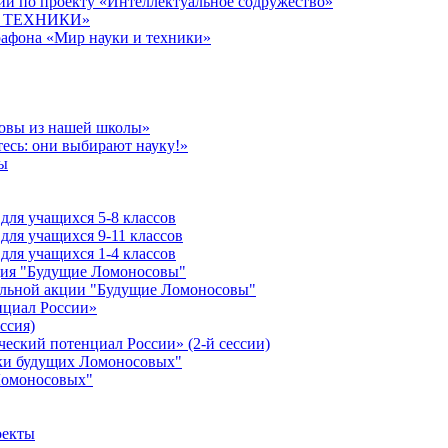
й по проекту «Интеллектуальное содружество»
 И ТЕХНИКИ»
рафона «Мир науки и техники»
совы из нашей школы»
есь: они выбирают науку!»
ы
ля учащихся 5-8 классов
ля учащихся 9-11 классов
ля учащихся 1-4 классов
кция "Будущие Ломоносовы"
ельной акции "Будущие Ломоносовы"
нциал России»
ссия)
ческий потенциал России» (2-й сессии)
ики будущих Ломоносовых"
Ломоносовых"
оекты