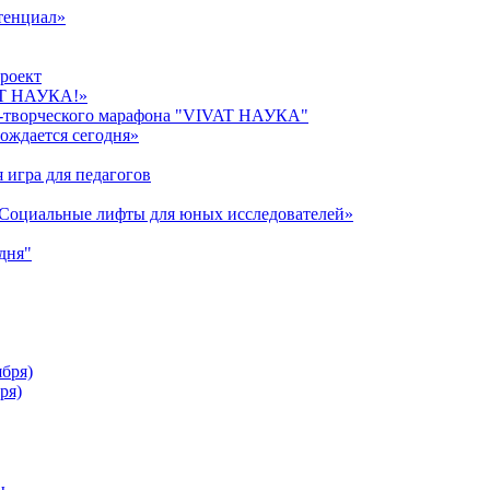
тенциал»
роект
AT НАУКА!»
о-творческого марафона "VIVAT НАУКА"
ождается сегодня»
 игра для педагогов
«Cоциальные лифты для юных исследователей»
дня"
ября)
ря)
ы