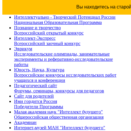
Вы находитесь на старо
Интеллектуально - Творческий Потенциал России
Национальная Образовательная Программа
Познание и творчество
Всероссийский открытый конкурс
Интеллект-Экспресс
Всероссийский заочный конкурс
Эврикум
Исследовательские олимпиады, занимательные
эксперименты и реферативно-исследовательские
работы
Юность, Наука, Культура
Всероссийские конкурсы исследовательских работ
учащихся и конференции
Педагогический сайт
Форумы, семинары, конкурсы для педагогов
Сайт для родителей
Ими гордится Россия
Победители Программы
Малая академия наук "Интеллект будущего"
Общероссийская общественная организация
Академиан
Интернет-музей МАН "Интеллект будущего"