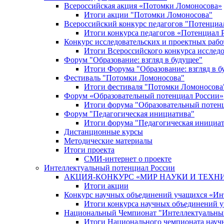
Всероссийская акция «Потомки Ломоносова»
Итоги акции "Потомки Ломоносова"
Всероссийский конкурс педагогов "Потенциа
Итоги конкурса педагогов «Потенциал 
Конкурс исследовательских и проектных рабо
Итоги Всероссийского конкурса исслед
Форум "Образование: взгляд в будущее"
Итоги Форума "Образование: взгляд в б
Фестиваль "Потомки Ломоносова"
Итоги фестиваля "Потомки Ломоносова
Форум «Образовательный потенциал России»
Итоги форума "Образовательный потен
Форум "Педагогическая инициатива"
Итоги форума "Педагогическая инициа
Дистанционные курсы
Методические материалы
Итоги проекта
СМИ-интернет о проекте
Интеллектуальный потенциал России
АКЦИЯ-КОНКУРС «МИР НАУКИ И ТЕХН
Итоги акции
Конкурс научных объединений учащихся «Ин
Итоги конкурса научных объединений 
Национальный Чемпионат "Интеллектуальны
Итоги Национального чемпионата науч