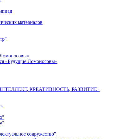
импиад
ических материалов
тр"
 Ломоносовы»
хся «Будущие Ломоносовы»
мы «ИНТЕЛЛЕКТ, КРЕАТИВНОСТЬ, РАЗВИТИЕ»
о»
о"
а"
лектуальное содружество"