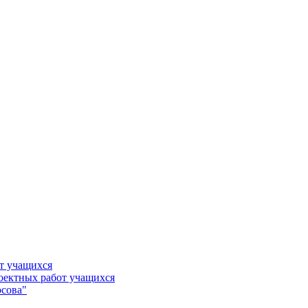
т учащихся
роектных работ учащихся
сова"