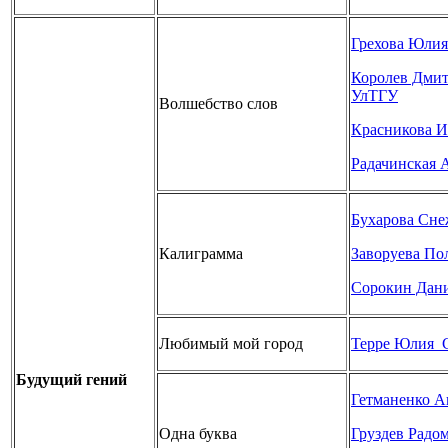
Грехова Юлия
Королев Дми
УлТГУ
Волшебство слов
Красникова И
Радачинская
Бухарова Сн
Калиграмма
Заворуева П
Сорокин Дан
Любимый мой город
Терре Юлия_С
Будущий гений
Гетманенко 
Одна буква
Груздев Рад