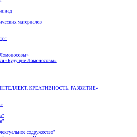
импиад
ических материалов
тр"
 Ломоносовы»
хся «Будущие Ломоносовы»
мы «ИНТЕЛЛЕКТ, КРЕАТИВНОСТЬ, РАЗВИТИЕ»
о»
о"
а"
лектуальное содружество"