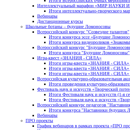
Итоги Всероссийских очных мероприяти
Интеллектуальный марафон «МИР НАУКИ
Итоги интеллектуально-творческого ма
Вебинары
Дистанционные курсы
Школьные ботаны – будущие Ломоносовы
Всероссийский конкурс "Созвездие талантов"
Итоги конкурса эссе «Будущие Ломоно
Итоги конкурса видеороликов «Знакомьт
Всероссийский конкурс "Будущие Ломоносов
Итоги конкурса "Будущие Ломоносовы"
Игра-квест «ЗНАНИЯ - СИЛА»
Итоги игры-квеста «ЗНАНИЯ - СИЛА» д
Итоги игры-квеста «ЗНАНИЯ - СИЛА» д
Итоги игры-квеста «ЗНАНИЯ - СИЛА» д
Всероссийская культурно-образовательная а
Итоги проведения культурно-образоват
Фестиваль наук и искусств «Творческий поте
Итоги Фестиваля наук и искусств (1-я се
Итоги Фестиваля наук и искусств «Твор
Всероссийский конкурс педагогов "Наставн
Итоги конкурса "Наставники будущих 
Вебинары
ПРО проекты
График вебинаров в рамках проекта «ПРО пр