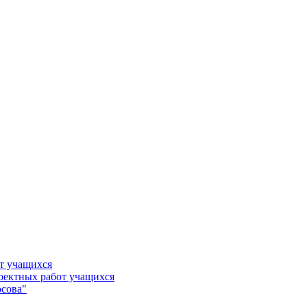
т учащихся
роектных работ учащихся
сова"