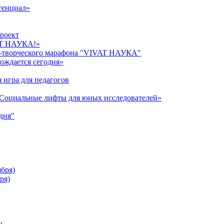
тенциал»
роект
AT НАУКА!»
о-творческого марафона "VIVAT НАУКА"
ождается сегодня»
 игра для педагогов
«Cоциальные лифты для юных исследователей»
дня"
ября)
ря)
ы