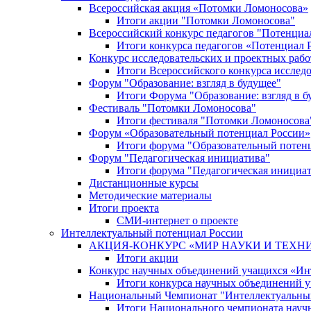
Всероссийская акция «Потомки Ломоносова»
Итоги акции "Потомки Ломоносова"
Всероссийский конкурс педагогов "Потенциа
Итоги конкурса педагогов «Потенциал 
Конкурс исследовательских и проектных рабо
Итоги Всероссийского конкурса исслед
Форум "Образование: взгляд в будущее"
Итоги Форума "Образование: взгляд в б
Фестиваль "Потомки Ломоносова"
Итоги фестиваля "Потомки Ломоносова
Форум «Образовательный потенциал России»
Итоги форума "Образовательный потен
Форум "Педагогическая инициатива"
Итоги форума "Педагогическая инициа
Дистанционные курсы
Методические материалы
Итоги проекта
СМИ-интернет о проекте
Интеллектуальный потенциал России
АКЦИЯ-КОНКУРС «МИР НАУКИ И ТЕХН
Итоги акции
Конкурс научных объединений учащихся «Ин
Итоги конкурса научных объединений 
Национальный Чемпионат "Интеллектуальны
Итоги Национального чемпионата науч