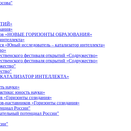
осова"
ЫТИЙ»
вания»
дагогов «НОВЫЕ ГОРИЗОНТЫ ОБРАЗОВАНИЯ»
 интеллекта»
ся «Юный исследователь – катализатор интеллекта»
во»
ественского фестиваля открытий «Содружество»
ественского фестиваля открытий «Содружество»
ужество"
ество"
кта «КАТАЛИЗАТОР ИНТЕЛЛЕКТА»
ть науки»
ктики: юность науки»
ов «Горизонты созидания»
ов-наставников «Горизонты созидания»
енциал России"
ательный потенциал России"
сии"