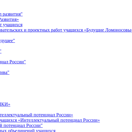
л развития"
Развития»
т учащихся
овательских и проектных работ учащихся «Будущие Ломоносовы
удущее"
"
циал России"
тива"
ИКИ»
теллектуальный потенциал России»
учащихся «Интеллектуальный потенциал России»
й потенциал России"
ных объединений учащихся