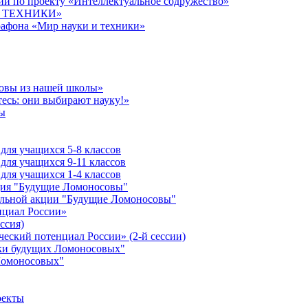
й по проекту «Интеллектуальное содружество»
 И ТЕХНИКИ»
рафона «Мир науки и техники»
совы из нашей школы»
есь: они выбирают науку!»
ы
ля учащихся 5-8 классов
ля учащихся 9-11 классов
ля учащихся 1-4 классов
кция "Будущие Ломоносовы"
ельной акции "Будущие Ломоносовы"
нциал России»
ссия)
ческий потенциал России» (2-й сессии)
ики будущих Ломоносовых"
Ломоносовых"
оекты