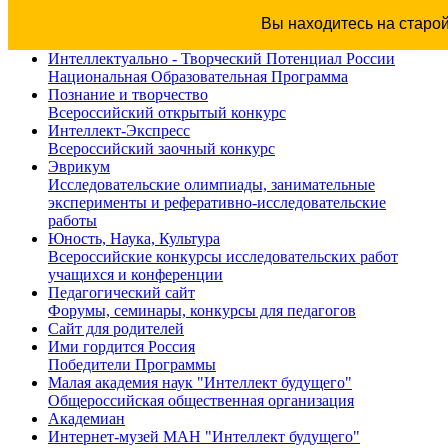
Вы находитесь на старо
Интеллектуально - Творческий Потенциал России
Национальная Образовательная Программа
Познание и творчество
Всероссийский открытый конкурс
Интеллект-Экспресс
Всероссийский заочный конкурс
Эврикум
Исследовательские олимпиады, занимательные
эксперименты и реферативно-исследовательские
работы
Юность, Наука, Культура
Всероссийские конкурсы исследовательских работ
учащихся и конференции
Педагогический сайт
Форумы, семинары, конкурсы для педагогов
Сайт для родителей
Ими гордится Россия
Победители Программы
Малая академия наук "Интеллект будущего"
Общероссийская общественная организация
Академиан
Интернет-музей МАН "Интеллект будущего"