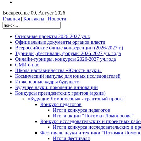
Воскресенье 09, Август 2026
Главная
|
Контакты
|
Новости
Основные проекты 2026-2027 уч.г.
Официальные документы органов власти
Всероссийские очные конференции (2026-2027 г.)
Турниры, фестивали, форумы 2026-2027 уч. года
Онлайн-турниры, конкурсы 2026-2027 уч.года
СМИ о нас
Школа наставничества «Юность науки»
Космический импульс для юных исследователей
Инженерные кадры будущего
Будущее науки: поколение инноваций
Конкурсы президентских грантов (архив)
«Будущие Ломоносовы» - грантовый проект
Конкурс педагогов
Итоги конкурса педагогов
Итоги акции "Потомки Ломоносова"
Конкурс исследовательских и проектных рабо
Итоги конкурса исследовательских и п
Фестиваль науки и техники "Потомки Ломоно
Итоги фестиваля