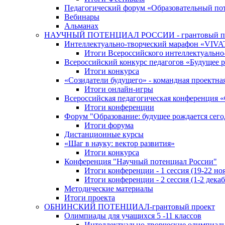
Педагогический форум «Образовательный по
Вебинары
Альманах
НАУЧНЫЙ ПОТЕНЦИАЛ РОССИИ - грантовый п
Интеллектуально-творческий марафон «VIV
Итоги Всероссийского интеллектуальн
Всероссийский конкурс педагогов «Будущее р
Итоги конкурса
«Cозидатели будущего» - командная проектная
Итоги онлайн-игры
Всероссийская педагогическая конференция 
Итоги конференции
Форум "Образование: будущее рождается сего
Итоги форума
Дистанционные курсы
«Шаг в науку: вектор развития»
Итоги конкурса
Конференция "Научный потенциал России"
Итоги конференции - 1 сессия (19-22 но
Итоги конференции - 2 сессия (1-2 декаб
Методические материалы
Итоги проекта
ОБНИНСКИЙ ПОТЕНЦИАЛ-грантовый проект
Олимпиады для учащихся 5 -11 классов
Интеллектуально-творческие олимпиад