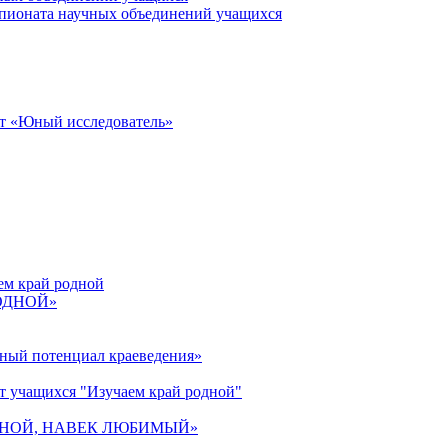
пионата научных объединений учащихся
от «Юный исследователь»
ем край родной
РОДНОЙ»
ьный потенциал краеведения»
т учащихся "Изучаем край родной"
 РОДНОЙ, НАВЕК ЛЮБИМЫЙ»