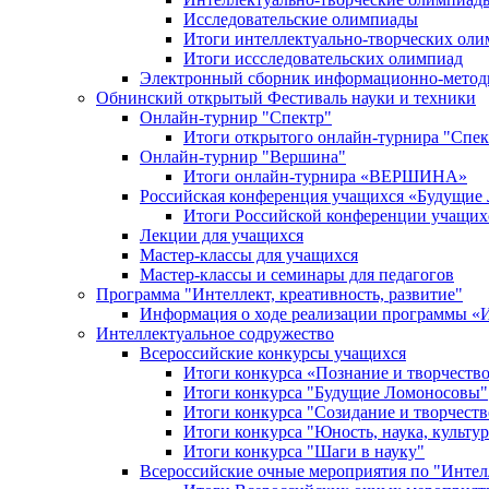
Исследовательские олимпиады
Итоги интеллектуально-творческих ол
Итоги иссследовательских олимпиад
Электронный сборник информационно-метод
Обнинский открытый Фестиваль науки и техники
Онлайн-турнир "Спектр"
Итоги открытого онлайн-турнира "Спек
Онлайн-турнир "Вершина"
Итоги онлайн-турнира «ВЕРШИНА»
Российская конференция учащихся «Будущие
Итоги Российской конференции учащи
Лекции для учащихся
Мастер-классы для учащихся
Мастер-классы и семинары для педагогов
Программа "Интеллект, креативность, развитие"
Информация о ходе реализации програм
Интеллектуальное содружество
Всероссийские конкурсы учащихся
Итоги конкурса «Познание и творчеств
Итоги конкурса "Будущие Ломоносовы"
Итоги конкурса "Созидание и творчеств
Итоги конкурса "Юность, наука, культур
Итоги конкурса "Шаги в науку"
Всероссийские очные мероприятия по "Интел