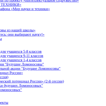
й по проекту «Интеллектуальное содружество»
 И ТЕХНИКИ»
рафона «Мир науки и техники»
совы из нашей школы»
есь: они выбирают науку!»
ы
ля учащихся 5-8 классов
ля учащихся 9-11 классов
ля учащихся 1-4 классов
кция "Будущие Ломоносовы"
ельной акции "Будущие Ломоносовы"
нциал России»
ссия)
ческий потенциал России» (2-й сессии)
ики будущих Ломоносовых"
Ломоносовых"
оекты