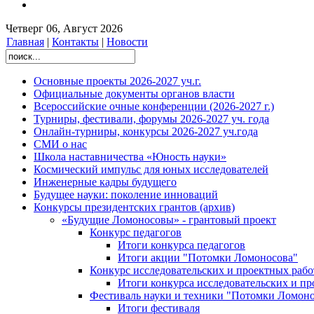
Четверг 06, Август 2026
Главная
|
Контакты
|
Новости
Основные проекты 2026-2027 уч.г.
Официальные документы органов власти
Всероссийские очные конференции (2026-2027 г.)
Турниры, фестивали, форумы 2026-2027 уч. года
Онлайн-турниры, конкурсы 2026-2027 уч.года
СМИ о нас
Школа наставничества «Юность науки»
Космический импульс для юных исследователей
Инженерные кадры будущего
Будущее науки: поколение инноваций
Конкурсы президентских грантов (архив)
«Будущие Ломоносовы» - грантовый проект
Конкурс педагогов
Итоги конкурса педагогов
Итоги акции "Потомки Ломоносова"
Конкурс исследовательских и проектных рабо
Итоги конкурса исследовательских и п
Фестиваль науки и техники "Потомки Ломоно
Итоги фестиваля