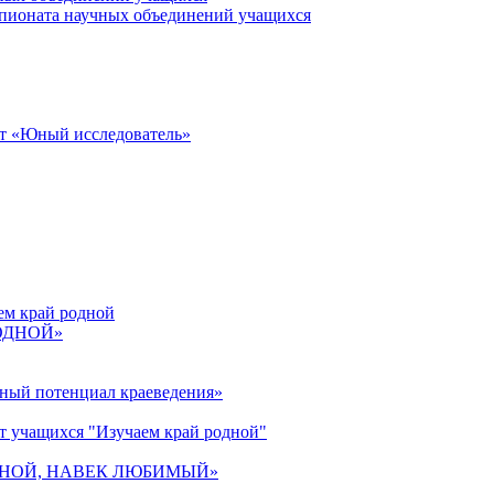
пионата научных объединений учащихся
от «Юный исследователь»
ем край родной
РОДНОЙ»
ьный потенциал краеведения»
т учащихся "Изучаем край родной"
 РОДНОЙ, НАВЕК ЛЮБИМЫЙ»