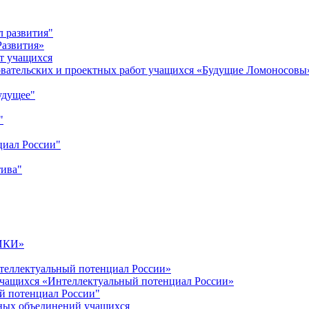
л развития"
Развития»
т учащихся
овательских и проектных работ учащихся «Будущие Ломоносовы
удущее"
"
циал России"
тива"
ИКИ»
теллектуальный потенциал России»
учащихся «Интеллектуальный потенциал России»
й потенциал России"
ных объединений учащихся