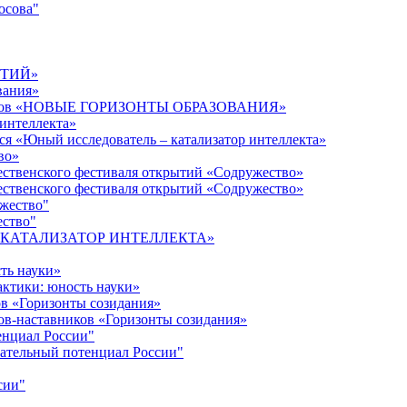
осова"
ЫТИЙ»
вания»
дагогов «НОВЫЕ ГОРИЗОНТЫ ОБРАЗОВАНИЯ»
 интеллекта»
ся «Юный исследователь – катализатор интеллекта»
во»
ественского фестиваля открытий «Содружество»
ественского фестиваля открытий «Содружество»
ужество"
ество"
кта «КАТАЛИЗАТОР ИНТЕЛЛЕКТА»
ть науки»
ктики: юность науки»
ов «Горизонты созидания»
ов-наставников «Горизонты созидания»
енциал России"
ательный потенциал России"
сии"