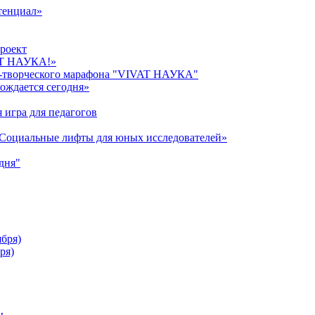
тенциал»
роект
AT НАУКА!»
о-творческого марафона "VIVAT НАУКА"
ождается сегодня»
 игра для педагогов
«Cоциальные лифты для юных исследователей»
дня"
ября)
ря)
ы