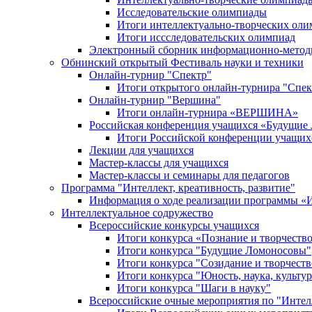
Исследовательские олимпиады
Итоги интеллектуально-творческих ол
Итоги иссследовательских олимпиад
Электронный сборник информационно-метод
Обнинский открытый Фестиваль науки и техники
Онлайн-турнир "Спектр"
Итоги открытого онлайн-турнира "Спек
Онлайн-турнир "Вершина"
Итоги онлайн-турнира «ВЕРШИНА»
Российская конференция учащихся «Будущие
Итоги Российской конференции учащи
Лекции для учащихся
Мастер-классы для учащихся
Мастер-классы и семинары для педагогов
Программа "Интеллект, креативность, развитие"
Информация о ходе реализации програм
Интеллектуальное содружество
Всероссийские конкурсы учащихся
Итоги конкурса «Познание и творчеств
Итоги конкурса "Будущие Ломоносовы"
Итоги конкурса "Созидание и творчеств
Итоги конкурса "Юность, наука, культур
Итоги конкурса "Шаги в науку"
Всероссийские очные мероприятия по "Интел