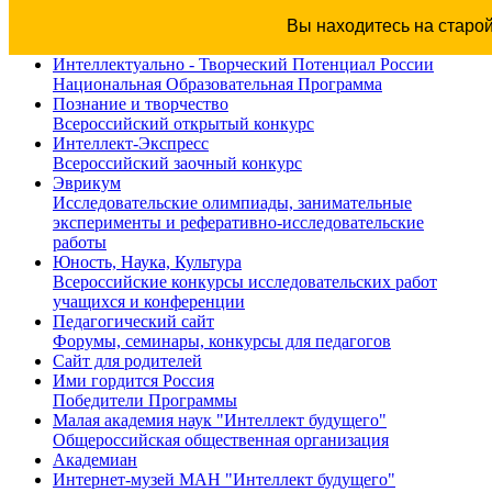
Вы находитесь на старо
Интеллектуально - Творческий Потенциал России
Национальная Образовательная Программа
Познание и творчество
Всероссийский открытый конкурс
Интеллект-Экспресс
Всероссийский заочный конкурс
Эврикум
Исследовательские олимпиады, занимательные
эксперименты и реферативно-исследовательские
работы
Юность, Наука, Культура
Всероссийские конкурсы исследовательских работ
учащихся и конференции
Педагогический сайт
Форумы, семинары, конкурсы для педагогов
Сайт для родителей
Ими гордится Россия
Победители Программы
Малая академия наук "Интеллект будущего"
Общероссийская общественная организация
Академиан
Интернет-музей МАН "Интеллект будущего"