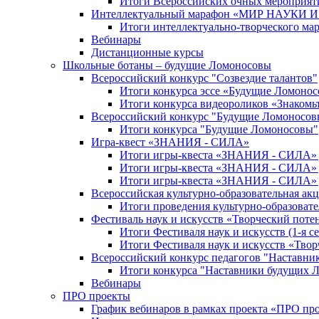
Итоги Всероссийских очных мероприяти
Интеллектуальный марафон «МИР НАУКИ
Итоги интеллектуально-творческого ма
Вебинары
Дистанционные курсы
Школьные ботаны – будущие Ломоносовы
Всероссийский конкурс "Созвездие талантов"
Итоги конкурса эссе «Будущие Ломоно
Итоги конкурса видеороликов «Знакомьт
Всероссийский конкурс "Будущие Ломоносов
Итоги конкурса "Будущие Ломоносовы"
Игра-квест «ЗНАНИЯ - СИЛА»
Итоги игры-квеста «ЗНАНИЯ - СИЛА» д
Итоги игры-квеста «ЗНАНИЯ - СИЛА» д
Итоги игры-квеста «ЗНАНИЯ - СИЛА» д
Всероссийская культурно-образовательная а
Итоги проведения культурно-образоват
Фестиваль наук и искусств «Творческий поте
Итоги Фестиваля наук и искусств (1-я се
Итоги Фестиваля наук и искусств «Твор
Всероссийский конкурс педагогов "Наставн
Итоги конкурса "Наставники будущих 
Вебинары
ПРО проекты
График вебинаров в рамках проекта «ПРО пр