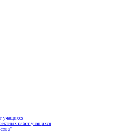
т учащихся
роектных работ учащихся
сова"