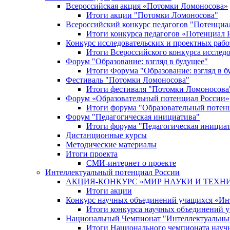
Всероссийская акция «Потомки Ломоносова»
Итоги акции "Потомки Ломоносова"
Всероссийский конкурс педагогов "Потенциа
Итоги конкурса педагогов «Потенциал 
Конкурс исследовательских и проектных рабо
Итоги Всероссийского конкурса исслед
Форум "Образование: взгляд в будущее"
Итоги Форума "Образование: взгляд в б
Фестиваль "Потомки Ломоносова"
Итоги фестиваля "Потомки Ломоносова
Форум «Образовательный потенциал России»
Итоги форума "Образовательный потен
Форум "Педагогическая инициатива"
Итоги форума "Педагогическая инициа
Дистанционные курсы
Методические материалы
Итоги проекта
СМИ-интернет о проекте
Интеллектуальный потенциал России
АКЦИЯ-КОНКУРС «МИР НАУКИ И ТЕХН
Итоги акции
Конкурс научных объединений учащихся «Ин
Итоги конкурса научных объединений 
Национальный Чемпионат "Интеллектуальны
Итоги Национального чемпионата науч