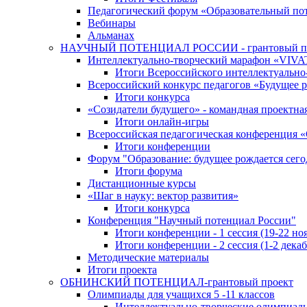
Педагогический форум «Образовательный по
Вебинары
Альманах
НАУЧНЫЙ ПОТЕНЦИАЛ РОССИИ - грантовый п
Интеллектуально-творческий марафон «VIV
Итоги Всероссийского интеллектуальн
Всероссийский конкурс педагогов «Будущее р
Итоги конкурса
«Cозидатели будущего» - командная проектная
Итоги онлайн-игры
Всероссийская педагогическая конференция 
Итоги конференции
Форум "Образование: будущее рождается сего
Итоги форума
Дистанционные курсы
«Шаг в науку: вектор развития»
Итоги конкурса
Конференция "Научный потенциал России"
Итоги конференции - 1 сессия (19-22 но
Итоги конференции - 2 сессия (1-2 декаб
Методические материалы
Итоги проекта
ОБНИНСКИЙ ПОТЕНЦИАЛ-грантовый проект
Олимпиады для учащихся 5 -11 классов
Интеллектуально-творческие олимпиад