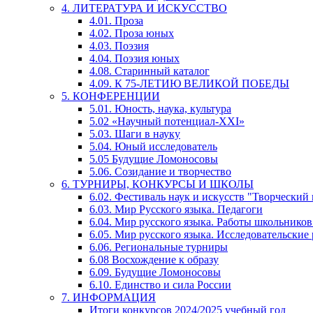
4. ЛИТЕРАТУРА И ИСКУССТВО
4.01. Проза
4.02. Проза юных
4.03. Поэзия
4.04. Поэзия юных
4.08. Старинный каталог
4.09. К 75-ЛЕТИЮ ВЕЛИКОЙ ПОБЕДЫ
5. КОНФЕРЕНЦИИ
5.01. Юность, наука, культура
5.02 «Научный потенциал-XXI»
5.03. Шаги в науку
5.04. Юный исследователь
5.05 Будущие Ломоносовы
5.06. Созидание и творчество
6. ТУРНИРЫ, КОНКУРСЫ И ШКОЛЫ
6.02. Фестиваль наук и искусств "Творческий
6.03. Мир Русского языка. Педагоги
6.04. Мир русского языка. Работы школьников
6.05. Мир русского языка. Исследовательские
6.06. Региональные турниры
6.08 Восхождение к образу
6.09. Будущие Ломоносовы
6.10. Единство и сила России
7. ИНФОРМАЦИЯ
Итоги конкурсов 2024/2025 учебный год