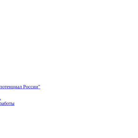
 потенциал России"
.
 работы