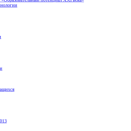
хнологии
и
ии
чащихся
2013