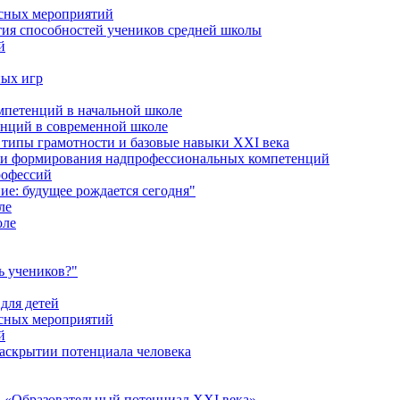
ссных мероприятий
тия способностей учеников средней школы
й
ных игр
петенций в начальной школе
енций в современной школе
типы грамотности и базовые навыки XXI века
сти формирования надпрофессиональных компетенций
рофессий
ие: будущее рождается сегодня"
ле
оле
ь учеников?"
для детей
ссных мероприятий
й
раскрытии потенциала человека
 «Образовательный потенциал XXI века»