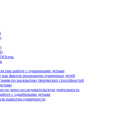
)
)
)
I)
II)Осень
ии
ля при работе с одаренными детьми
 как фактор реализации одаренных детей
грамм по раскрытию творческих способностей
детьми
ности через исследовательскую деятельность
работе с одарёнными детьми
для развития одарённости