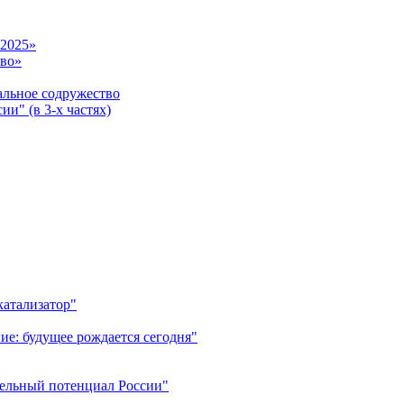
-2025»
тво»
ьное содружество
и" (в 3-х частях)
катализатор"
ие: будущее рождается сегодня"
тельный потенциал России"