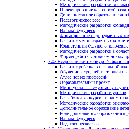
Методические разработки внекла
Проектирование как способ разви
Дополнительное образование дете
Педагогическое эссе
Методические разработки команд
Навыки будущего
Формирование надпредметных ком
Развитие метапредметных компет
Компетенции будущего: ключевые 
Методические разработки в обла
Формы работы с атласом новых п
8.03 Всероссийский конкурс "Образован
Развитие ребенка в начальной шко
Обучение в средней и старшей шк
Атлас новых профессий
Образовательный проект
Мини уроки - "чему я могу научит
Методические разработки уроков
Разработки конкурсов и олимпиад 
Методические разработки внекла
Дополнительное образование дете
Роль дошкольного образования в 
Навыки будущего
Педагогическое эссе
8.04 Международный конкурс педагогов