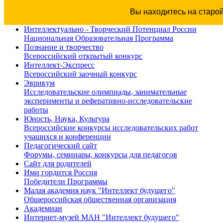
Вы находитесь на старо
Интеллектуально - Творческий Потенциал России
Национальная Образовательная Программа
Познание и творчество
Всероссийский открытый конкурс
Интеллект-Экспресс
Всероссийский заочный конкурс
Эврикум
Исследовательские олимпиады, занимательные
эксперименты и реферативно-исследовательские
работы
Юность, Наука, Культура
Всероссийские конкурсы исследовательских работ
учащихся и конференции
Педагогический сайт
Форумы, семинары, конкурсы для педагогов
Сайт для родителей
Ими гордится Россия
Победители Программы
Малая академия наук "Интеллект будущего"
Общероссийская общественная организация
Академиан
Интернет-музей МАН "Интеллект будущего"