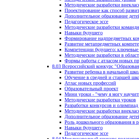
Методические разработки внекла
Проектирование как способ разви
Дополнительное образование дете
Педагогическое эссе
Методические разработки команд
Навыки будущего
Формирование надпредметных ком
Развитие метапредметных компет
Компетенции будущего: ключевые 
Методические разработки в обла
Формы работы с атласом новых п
8.03 Всероссийский конкурс "Образован
Развитие ребенка в начальной шко
Обучение в средней и старшей шк
Атлас новых профессий
Образовательный проект
Мини уроки - "чему я могу научит
Методические разработки уроков
Разработки конкурсов и олимпиад 
Методические разработки внекла
Дополнительное образование дете
Роль дошкольного образования в 
Навыки будущего
Педагогическое эссе
8.04 Международный конкурс педагогов