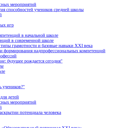
ссных мероприятий
тия способностей учеников средней школы
й
ных игр
петенций в начальной школе
енций в современной школе
типы грамотности и базовые навыки XXI века
сти формирования надпрофессиональных компетенций
рофессий
ие: будущее рождается сегодня"
ле
оле
ь учеников?"
для детей
ссных мероприятий
й
раскрытии потенциала человека
 «Образовательный потенциал XXI века»