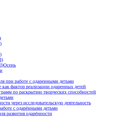
)
)
)
I)
II)Осень
ии
ля при работе с одаренными детьми
 как фактор реализации одаренных детей
грамм по раскрытию творческих способностей
детьми
ности через исследовательскую деятельность
работе с одарёнными детьми
для развития одарённости