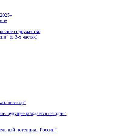
-2025»
тво»
ьное содружество
и" (в 3-х частях)
катализатор"
ие: будущее рождается сегодня"
тельный потенциал России"