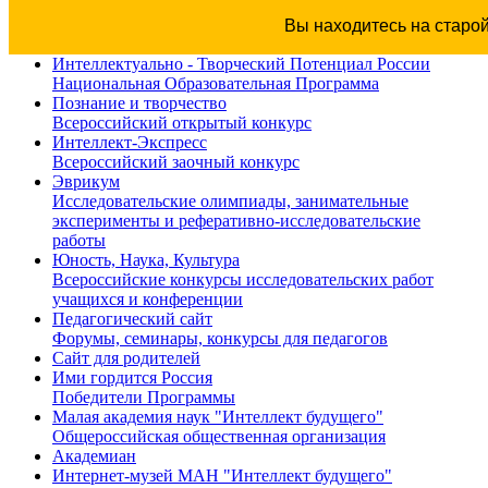
Вы находитесь на старо
Интеллектуально - Творческий Потенциал России
Национальная Образовательная Программа
Познание и творчество
Всероссийский открытый конкурс
Интеллект-Экспресс
Всероссийский заочный конкурс
Эврикум
Исследовательские олимпиады, занимательные
эксперименты и реферативно-исследовательские
работы
Юность, Наука, Культура
Всероссийские конкурсы исследовательских работ
учащихся и конференции
Педагогический сайт
Форумы, семинары, конкурсы для педагогов
Сайт для родителей
Ими гордится Россия
Победители Программы
Малая академия наук "Интеллект будущего"
Общероссийская общественная организация
Академиан
Интернет-музей МАН "Интеллект будущего"