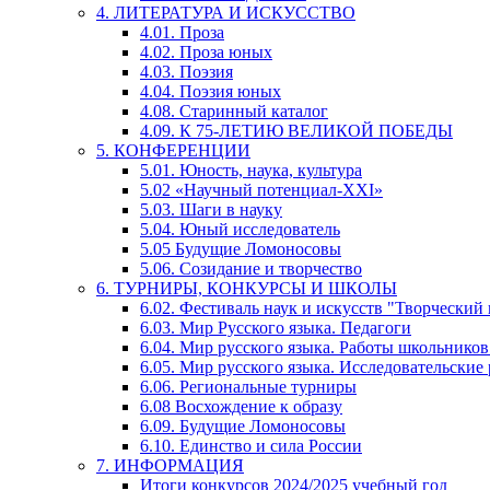
4. ЛИТЕРАТУРА И ИСКУССТВО
4.01. Проза
4.02. Проза юных
4.03. Поэзия
4.04. Поэзия юных
4.08. Старинный каталог
4.09. К 75-ЛЕТИЮ ВЕЛИКОЙ ПОБЕДЫ
5. КОНФЕРЕНЦИИ
5.01. Юность, наука, культура
5.02 «Научный потенциал-XXI»
5.03. Шаги в науку
5.04. Юный исследователь
5.05 Будущие Ломоносовы
5.06. Созидание и творчество
6. ТУРНИРЫ, КОНКУРСЫ И ШКОЛЫ
6.02. Фестиваль наук и искусств "Творческий
6.03. Мир Русского языка. Педагоги
6.04. Мир русского языка. Работы школьников
6.05. Мир русского языка. Исследовательские
6.06. Региональные турниры
6.08 Восхождение к образу
6.09. Будущие Ломоносовы
6.10. Единство и сила России
7. ИНФОРМАЦИЯ
Итоги конкурсов 2024/2025 учебный год