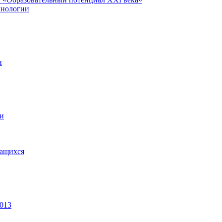
хнологии
и
ии
чащихся
2013