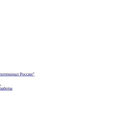
 потенциал России"
.
 работы