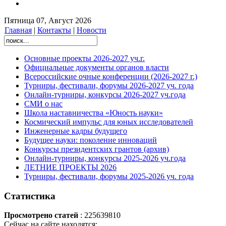
Пятница 07, Август 2026
Главная
|
Контакты
|
Новости
Основные проекты 2026-2027 уч.г.
Официальные документы органов власти
Всероссийские очные конференции (2026-2027 г.)
Турниры, фестивали, форумы 2026-2027 уч. года
Онлайн-турниры, конкурсы 2026-2027 уч.года
СМИ о нас
Школа наставничества «Юность науки»
Космический импульс для юных исследователей
Инженерные кадры будущего
Будущее науки: поколение инноваций
Конкурсы президентских грантов (архив)
Онлайн-турниры, конкурсы 2025-2026 уч.года
ЛЕТНИЕ ПРОЕКТЫ 2026
Турниры, фестивали, форумы 2025-2026 уч. года
Статистика
Просмотрено статей
: 225639810
Сейчас на сайте находятся: