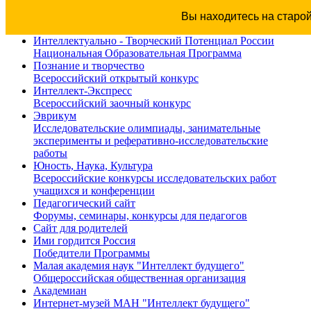
Вы находитесь на старо
Интеллектуально - Творческий Потенциал России
Национальная Образовательная Программа
Познание и творчество
Всероссийский открытый конкурс
Интеллект-Экспресс
Всероссийский заочный конкурс
Эврикум
Исследовательские олимпиады, занимательные
эксперименты и реферативно-исследовательские
работы
Юность, Наука, Культура
Всероссийские конкурсы исследовательских работ
учащихся и конференции
Педагогический сайт
Форумы, семинары, конкурсы для педагогов
Сайт для родителей
Ими гордится Россия
Победители Программы
Малая академия наук "Интеллект будущего"
Общероссийская общественная организация
Академиан
Интернет-музей МАН "Интеллект будущего"