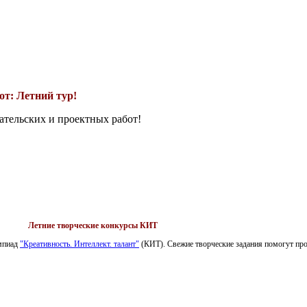
т: Летний тур!
ательских и проектных работ!
Летние творческие конкурсы КИТ
импиад
"Креативность. Интеллект. талант"
(КИТ). Свежие творческие задания помогут пров