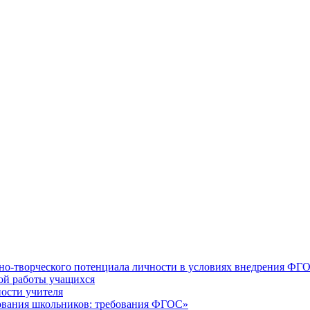
но-творческого потенциала личности в условиях внедрения ФГ
кой работы учащихся
ости учителя
зования школьников: требования ФГОС»