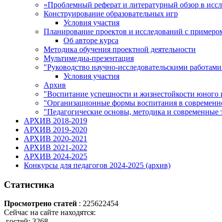
«Проблемный реферат и литературный обзор в иссл
Конструирование образовательных игр
Условия участия
Планирование проектов и исследований с примером
Об авторе курса
Методика обучения проектной деятельности
Мультимедиа-презентация
"Руководство научно-исследовательскими работами
Условия участия
Архив
"Воспитание успешности и жизнестойкости юного и
"Организационные формы воспитания в современно
"Педагогические основы, методика и современные 
АРХИВ 2018-2019
АРХИВ 2019-2020
АРХИВ 2020-2021
АРХИВ 2021-2022
АРХИВ 2024-2025
Конкурсы для педагогов 2024-2025 (архив)
Статистика
Просмотрено статей
: 225622454
Сейчас на сайте находятся:
гостей: 3268