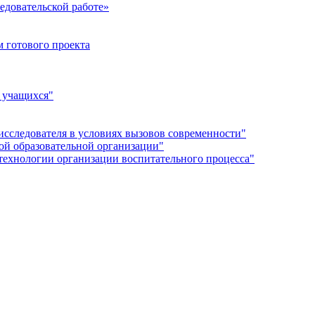
едовательской работе»
 готового проекта
 учащихся"
сследователя в условиях вызовов современности"
й образовательной организации"
технологии организации воспитательного процесса"