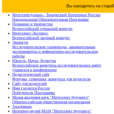
Вы находитесь на старо
Интеллектуально - Творческий Потенциал России
Национальная Образовательная Программа
Познание и творчество
Всероссийский открытый конкурс
Интеллект-Экспресс
Всероссийский заочный конкурс
Эврикум
Исследовательские олимпиады, занимательные
эксперименты и реферативно-исследовательские
работы
Юность, Наука, Культура
Всероссийские конкурсы исследовательских работ
учащихся и конференции
Педагогический сайт
Форумы, семинары, конкурсы для педагогов
Сайт для родителей
Ими гордится Россия
Победители Программы
Малая академия наук "Интеллект будущего"
Общероссийская общественная организация
Академиан
Интернет-музей МАН "Интеллект будущего"