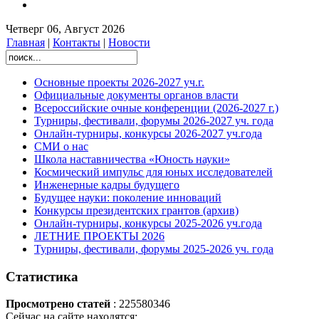
Четверг 06, Август 2026
Главная
|
Контакты
|
Новости
Основные проекты 2026-2027 уч.г.
Официальные документы органов власти
Всероссийские очные конференции (2026-2027 г.)
Турниры, фестивали, форумы 2026-2027 уч. года
Онлайн-турниры, конкурсы 2026-2027 уч.года
СМИ о нас
Школа наставничества «Юность науки»
Космический импульс для юных исследователей
Инженерные кадры будущего
Будущее науки: поколение инноваций
Конкурсы президентских грантов (архив)
Онлайн-турниры, конкурсы 2025-2026 уч.года
ЛЕТНИЕ ПРОЕКТЫ 2026
Турниры, фестивали, форумы 2025-2026 уч. года
Статистика
Просмотрено статей
: 225580346
Сейчас на сайте находятся: