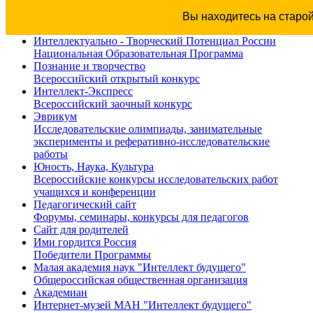
Вы находитесь на старо
Интеллектуально - Творческий Потенциал России
Национальная Образовательная Программа
Познание и творчество
Всероссийский открытый конкурс
Интеллект-Экспресс
Всероссийский заочный конкурс
Эврикум
Исследовательские олимпиады, занимательные
эксперименты и реферативно-исследовательские
работы
Юность, Наука, Культура
Всероссийские конкурсы исследовательских работ
учащихся и конференции
Педагогический сайт
Форумы, семинары, конкурсы для педагогов
Сайт для родителей
Ими гордится Россия
Победители Программы
Малая академия наук "Интеллект будущего"
Общероссийская общественная организация
Академиан
Интернет-музей МАН "Интеллект будущего"