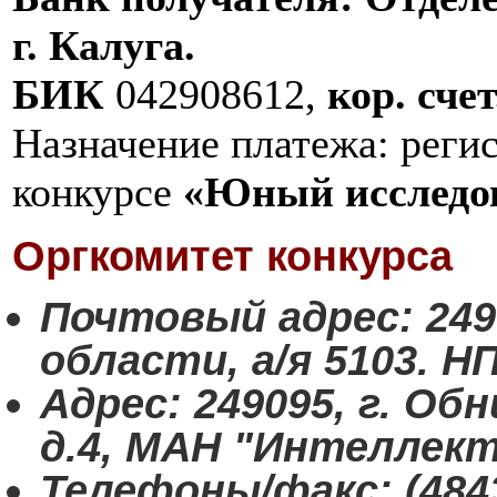
г. Калуга.
БИК
042908612,
кор. счет
Назначение платежа: регис
конкурсе
«Юный исследо
Оргкомитет конкурса
Почтовый адрес:
249
области, а/я 5103. Н
Адрес:
249095, г. Обн
д.4, МАН "Интеллек
Телефоны/факс:
(4843