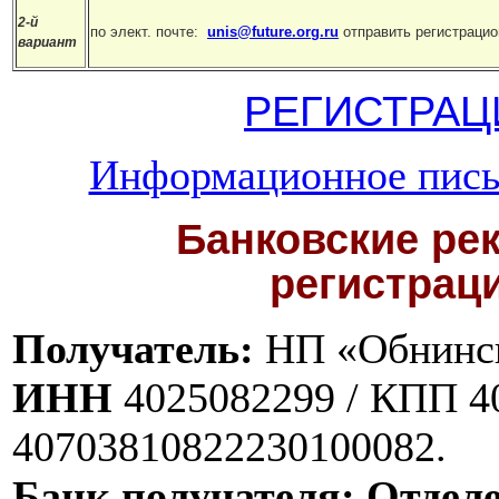
2-й
по элект. почте:
unis@future.org.ru
отправить регистрацио
вариант
РЕГИСТРА
Информационное пис
Банковские ре
регистрац
Получатель:
НП «Обнинск
ИНН
4025082299 / КПП 40
40703810822230100082.
Банк получателя: Отдел