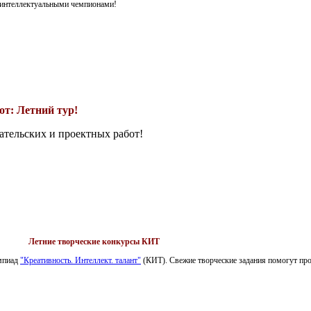
я интеллектуальными чемпионами!
т: Летний тур!
ательских и проектных работ!
Летние творческие конкурсы КИТ
импиад
"Креативность. Интеллект. талант"
(КИТ). Свежие творческие задания помогут пров