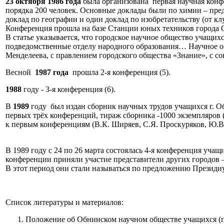
23 октября
1986 года
была организована первая научная конфе
порядка 200 человек. Основные доклады были по химии – предс
доклад по географии и один доклад по изобретательству (от кл
Конференция прошла на базе Станции юных техников города 
В статье указывается, что городское научное общество учащи
подведомственные отделу народного образования… Научное об
Менделеева, с правлением городского общества «Знание», с 
Весной
1987 года
прошла 2-я конференция (5).
1988
году - 3-я конференция (6).
В
1989
году был издан сборник научных трудов учащихся г. О
первых трёх конференций, тираж сборника -1000 экземпляров 
к первым конференциям (В.К. Ширяев, С.Я. Проскуряков, Ю.В.
В 1989 году с 24 по 26 марта состоялась 4-я конференция уч
конференции приняли участие представители других городов 
В этот период они стали называться по предложению Президиу
Список литературы и материалов:
Положение об Обнинском научном обществе учащихся (пр