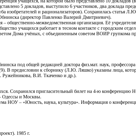
ренция учащихся, на которой было представлено 10 докладов (
тавлено 5 докладов, выступило 6 участников, два доклада пред
уба изобретателей и рационализаторов). Сохранилась статья Л.Ю
Обнинска (директор Павленко Валерий Дмитриевич).
хся – общественно-межведомственная организация. Её учредител
щество учащихся работает в тесном контакте с городским отде
советом Дома учёных, с объединенным советом ВОИР групкома п
бнинска под общей редакцией доктора физ.мат. наук, профессо
(9). В предисловии к сборнику (Л.Ю. Ляшко) указаны лица, кот
 Ружейникова, В.И. Ткаченко и др.).
ащихся. Сохранился пригласительный билет на 4-ю конференцию Н
– Одессы и Москвы.
ма НОУ – «Юность, наука, культура». Информация о конференци
оект). 1985 г.