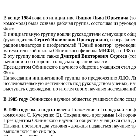
В конце
1984 года
по инициативе
Ляшко Льва Юрьевича
(то
комсомола) была созвана рабочая группа, состоящая из руков
Фото
В инициативную группу вошли руководители следующих обще
(руководитель
Сергей Яковлевич Проскуряков
), географиче
рационализаторов и изобретателей "Юный новатор" (руковод
математической школы Обнинского филиала МИФИ, а с 1985 
В эту группу вошли также
Дмитрий Викторович Сергеев
(то
начинанию со стороны городских органов власти.
Президентом Обнинского научного общества учащихся стал док
Фото
На заседании инициативной группы по предложению
Л.Ю. Л
исследовательскую деятельность под руководством учёных, н
выступать с докладами по итогам своих научных исследований
В 1985 году
Обнинское научное общество учащихся было созда
В 1986 году
было подготовлено Положение о I городской кон
комсомола С. Кучеренко (2). Сохранилась программа 1-й город
Президентом Обнинского научного общества учащихся стал док
Плыкин поставил два условия - должны издаваться научные тру
выполняются до сих пор.