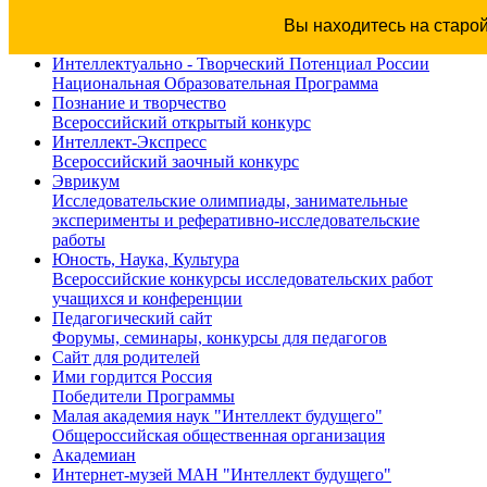
Вы находитесь на старо
Интеллектуально - Творческий Потенциал России
Национальная Образовательная Программа
Познание и творчество
Всероссийский открытый конкурс
Интеллект-Экспресс
Всероссийский заочный конкурс
Эврикум
Исследовательские олимпиады, занимательные
эксперименты и реферативно-исследовательские
работы
Юность, Наука, Культура
Всероссийские конкурсы исследовательских работ
учащихся и конференции
Педагогический сайт
Форумы, семинары, конкурсы для педагогов
Сайт для родителей
Ими гордится Россия
Победители Программы
Малая академия наук "Интеллект будущего"
Общероссийская общественная организация
Академиан
Интернет-музей МАН "Интеллект будущего"