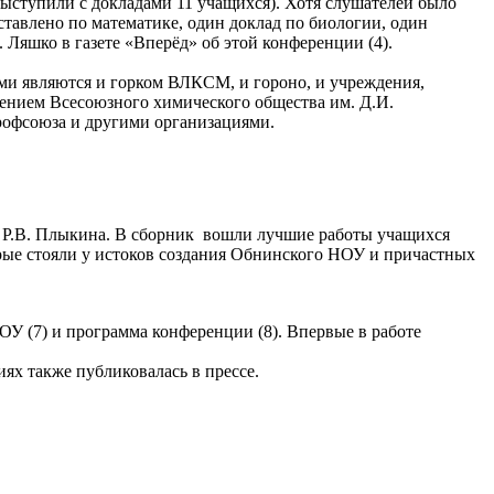
выступили с докладами 11 учащихся). Хотя слушателей было
ставлено по математике, один доклад по биологии, один
. Ляшко в газете «Вперёд» об этой конференции (4).
ями являются и горком ВЛКСМ, и гороно, и учреждения,
лением Всесоюзного химического общества им. Д.И.
рофсоюза и другими организациями.
ра Р.В. Плыкина. В сборник вошли лучшие работы учащихся
орые стояли у истоков создания Обнинского НОУ и причастных
ОУ (7) и программа конференции (8). Впервые в работе
ях также публиковалась в прессе.