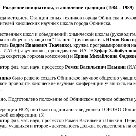
Рождение инициативы, становление традиции (1984 – 1989)
гда методиста Станции юных техников города Обнинска и руков
одителей юношеских научных школа города Обнинска.
ственных школ и объединений: химической школы (руководит
ского общества учащихся "Планета" (руководитель
Юлия Виктор
итель
Вадим Иванович Ткаченко
), кружка программирования н
г. ИАТЭ (завуч школы, преподаватель ИАТЭ
Зуфар Хабибуллов
гда секретарь горкома комсомола) и
Ирина Михайловна Фадеев
тор физ. мат. наук, профессор
Ромен Васильевич Плыкин
(ИА
яшко
было решено создать Обнинское научное общество учащихс
ачать проводить юношеские научные конференции учащихся, на
.
но. Подготовлено положение об Обнинском научном обществе у
ференции НОУ, оно было подписано заведующей ГОРОНО Обнинс
ской конференции (3).
тор физ. мат. наук, профессор Ромен Васильевич Плыкин. Пере
ды учащихся и второе - деятельность должна осуществлять на о