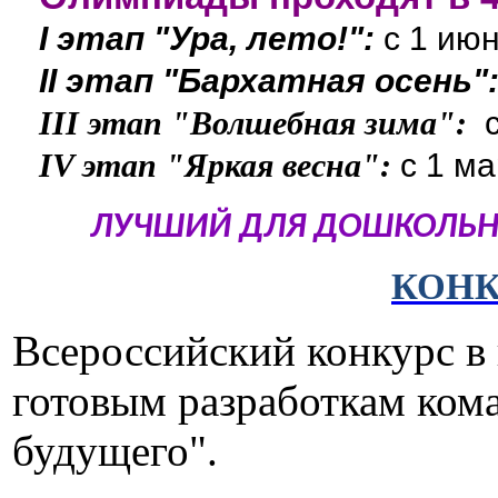
I этап "Ура, лето!":
с 1 июн
II этап "Бархатная осень"
III этап "Волшебная зима":
с 1 ма
IV этап "Яркая весна":
ЛУЧШИЙ ДЛЯ ДОШКОЛЬНИ
КОНК
Всероссийский конкурс в
готовым разработкам ком
будущего".