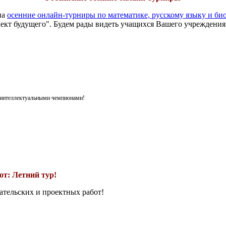
на
осенние онлайн-турниры по математике, русскому языку и би
ект будущего". Будем рады видеть учащихся Вашего учреждения
я интеллектуальными чемпионами!
т: Летний тур!
ательских и проектных работ!