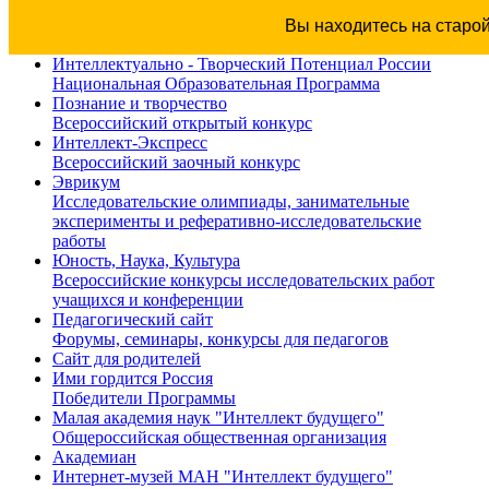
Вы находитесь на старо
Интеллектуально - Творческий Потенциал России
Национальная Образовательная Программа
Познание и творчество
Всероссийский открытый конкурс
Интеллект-Экспресс
Всероссийский заочный конкурс
Эврикум
Исследовательские олимпиады, занимательные
эксперименты и реферативно-исследовательские
работы
Юность, Наука, Культура
Всероссийские конкурсы исследовательских работ
учащихся и конференции
Педагогический сайт
Форумы, семинары, конкурсы для педагогов
Сайт для родителей
Ими гордится Россия
Победители Программы
Малая академия наук "Интеллект будущего"
Общероссийская общественная организация
Академиан
Интернет-музей МАН "Интеллект будущего"