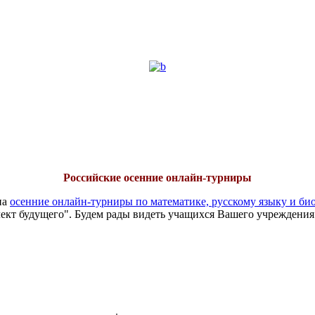
Российские осенние онлайн-турниры
на
осенние онлайн-турниры по математике, русскому языку и би
ект будущего". Будем рады видеть учащихся Вашего учреждения