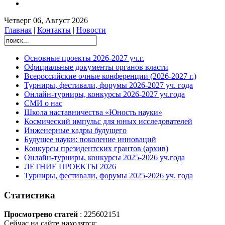
Четверг 06, Август 2026
Главная
|
Контакты
|
Новости
Основные проекты 2026-2027 уч.г.
Официальные документы органов власти
Всероссийские очные конференции (2026-2027 г.)
Турниры, фестивали, форумы 2026-2027 уч. года
Онлайн-турниры, конкурсы 2026-2027 уч.года
СМИ о нас
Школа наставничества «Юность науки»
Космический импульс для юных исследователей
Инженерные кадры будущего
Будущее науки: поколение инноваций
Конкурсы президентских грантов (архив)
Онлайн-турниры, конкурсы 2025-2026 уч.года
ЛЕТНИЕ ПРОЕКТЫ 2026
Турниры, фестивали, форумы 2025-2026 уч. года
Статистика
Просмотрено статей
: 225602151
Сейчас на сайте находятся: