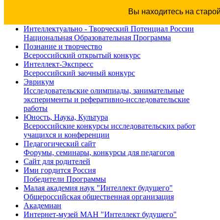
Вы находитесь на старо
Интеллектуально - Творческий Потенциал России
Национальная Образовательная Программа
Познание и творчество
Всероссийский открытый конкурс
Интеллект-Экспресс
Всероссийский заочный конкурс
Эврикум
Исследовательские олимпиады, занимательные
эксперименты и реферативно-исследовательские
работы
Юность, Наука, Культура
Всероссийские конкурсы исследовательских работ
учащихся и конференции
Педагогический сайт
Форумы, семинары, конкурсы для педагогов
Сайт для родителей
Ими гордится Россия
Победители Программы
Малая академия наук "Интеллект будущего"
Общероссийская общественная организация
Академиан
Интернет-музей МАН "Интеллект будущего"