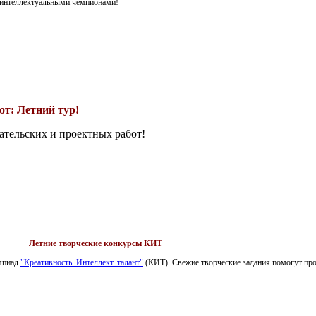
я интеллектуальными чемпионами!
т: Летний тур!
ательских и проектных работ!
Летние творческие конкурсы КИТ
импиад
"Креативность. Интеллект. талант"
(КИТ). Свежие творческие задания помогут пров