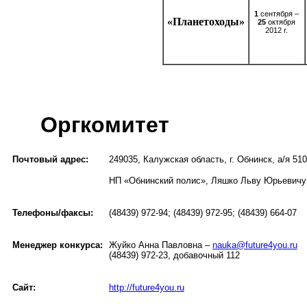
1
сентября –
«Планетоходы»
25
октября
2012 г.
Оргкомитет
Почтовый адрес:
249035, Калужская область, г. Обнинск, а/я 510
НП «Обнинский полис», Ляшко Льву Юрьевичу
Телефоны/факсы:
(48439) 972-94; (48439) 972-95; (48439) 664-07
Менеджер конкурса:
Жуйко Анна Павловна –
nauka@future4you.ru
(48439) 972-23, добавочный 112
Сайт:
http://future4you.ru