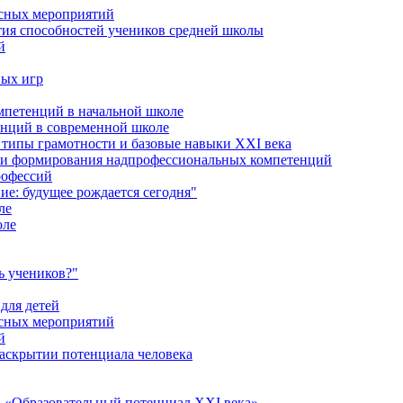
ссных мероприятий
тия способностей учеников средней школы
й
ных игр
петенций в начальной школе
енций в современной школе
типы грамотности и базовые навыки XXI века
сти формирования надпрофессиональных компетенций
рофессий
ие: будущее рождается сегодня"
ле
оле
ь учеников?"
для детей
ссных мероприятий
й
раскрытии потенциала человека
 «Образовательный потенциал XXI века»