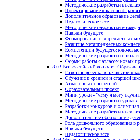
Методические разработки внекла
Проектирование как способ разви
Дополнительное образование дете
Педагогическое эссе
Методические разработки команд
Навыки будущего
Формирование надпредметных ком
Развитие метапредметных компет
Компетенции будущего: ключевые 
Методические разработки в обла
Формы работы с атласом новых п
8.03 Всероссийский конкурс "Образован
Развитие ребенка в начальной шко
Обучение в средней и старшей шк
Атлас новых профессий
Образовательный проект
Мини уроки - "чему я могу научит
Методические разработки уроков
Разработки конкурсов и олимпиад 
Методические разработки внекла
Дополнительное образование дете
Роль дошкольного образования в 
Навыки будущего
Педагогическое эссе
8.04 Международный конкурс педагогов