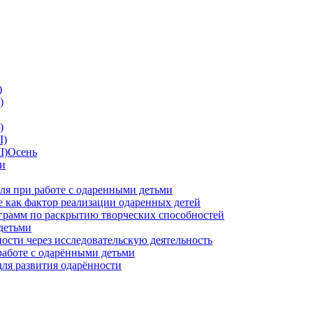
)
)
)
I)
II)Осень
ии
ля при работе с одаренными детьми
 как фактор реализации одаренных детей
грамм по раскрытию творческих способностей
детьми
ности через исследовательскую деятельность
работе с одарёнными детьми
для развития одарённости