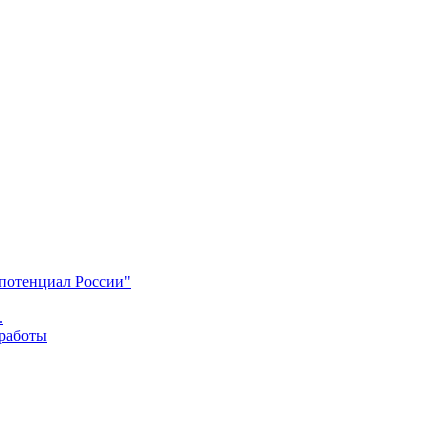
 потенциал России"
.
 работы