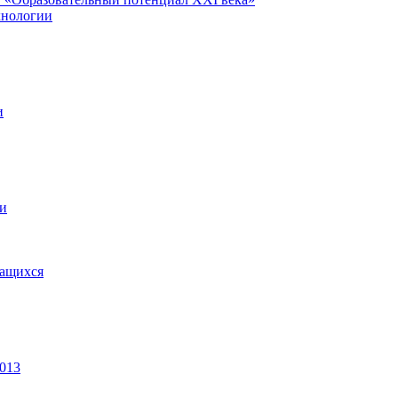
хнологии
и
ии
чащихся
2013