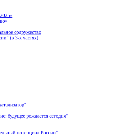
-2025»
тво»
ьное содружество
и" (в 3-х частях)
катализатор"
ие: будущее рождается сегодня"
тельный потенциал России"