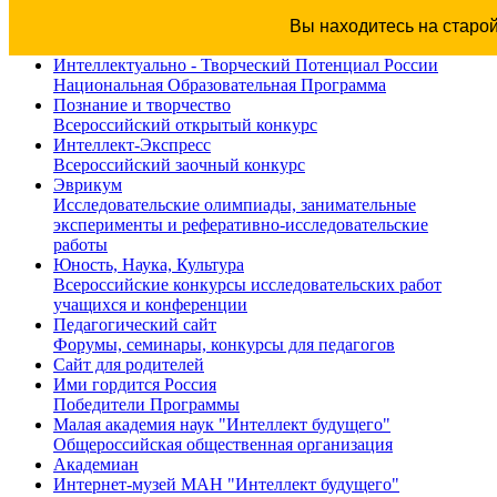
Вы находитесь на старо
Интеллектуально - Творческий Потенциал России
Национальная Образовательная Программа
Познание и творчество
Всероссийский открытый конкурс
Интеллект-Экспресс
Всероссийский заочный конкурс
Эврикум
Исследовательские олимпиады, занимательные
эксперименты и реферативно-исследовательские
работы
Юность, Наука, Культура
Всероссийские конкурсы исследовательских работ
учащихся и конференции
Педагогический сайт
Форумы, семинары, конкурсы для педагогов
Сайт для родителей
Ими гордится Россия
Победители Программы
Малая академия наук "Интеллект будущего"
Общероссийская общественная организация
Академиан
Интернет-музей МАН "Интеллект будущего"