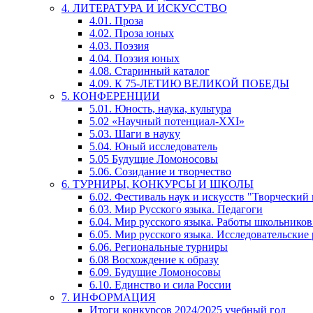
4. ЛИТЕРАТУРА И ИСКУССТВО
4.01. Проза
4.02. Проза юных
4.03. Поэзия
4.04. Поэзия юных
4.08. Старинный каталог
4.09. К 75-ЛЕТИЮ ВЕЛИКОЙ ПОБЕДЫ
5. КОНФЕРЕНЦИИ
5.01. Юность, наука, культура
5.02 «Научный потенциал-XXI»
5.03. Шаги в науку
5.04. Юный исследователь
5.05 Будущие Ломоносовы
5.06. Созидание и творчество
6. ТУРНИРЫ, КОНКУРСЫ И ШКОЛЫ
6.02. Фестиваль наук и искусств "Творческий
6.03. Мир Русского языка. Педагоги
6.04. Мир русского языка. Работы школьников
6.05. Мир русского языка. Исследовательские
6.06. Региональные турниры
6.08 Восхождение к образу
6.09. Будущие Ломоносовы
6.10. Единство и сила России
7. ИНФОРМАЦИЯ
Итоги конкурсов 2024/2025 учебный год