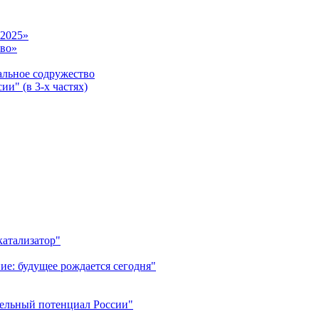
-2025»
тво»
ьное содружество
и" (в 3-х частях)
катализатор"
ие: будущее рождается сегодня"
тельный потенциал России"