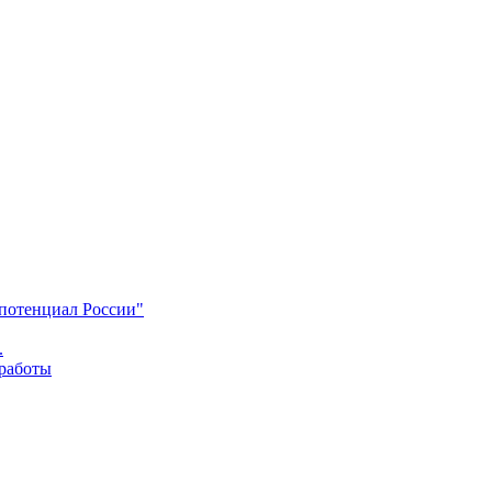
 потенциал России"
.
 работы