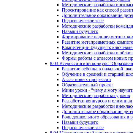
Методические разработки внекла
Проектирование как способ разви
Дополнительное образование дете
Педагогическое эссе
Методические разработки команд
Навыки будущего
Формирование надпредметных ком
Развитие метапредметных компет
Компетенции будущего: ключевые 
Методические разработки в обла
Формы работы с атласом новых п
8.03 Всероссийский конкурс "Образован
Развитие ребенка в начальной шко
Обучение в средней и старшей шк
Атлас новых профессий
Образовательный проект
Мини уроки - "чему я могу научит
Методические разработки уроков
Разработки конкурсов и олимпиад 
Методические разработки внекла
Дополнительное образование дете
Роль дошкольного образования в 
Навыки будущего
Педагогическое эссе
8.04 Международный конкурс педагогов