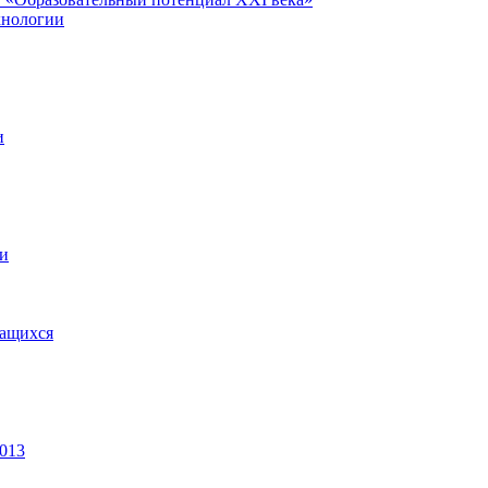
хнологии
и
ии
чащихся
2013