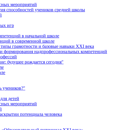
ссных мероприятий
тия способностей учеников средней школы
й
ных игр
петенций в начальной школе
енций в современной школе
типы грамотности и базовые навыки XXI века
сти формирования надпрофессиональных компетенций
рофессий
ие: будущее рождается сегодня"
ле
оле
ь учеников?"
для детей
ссных мероприятий
й
раскрытии потенциала человека
 «Образовательный потенциал XXI века»