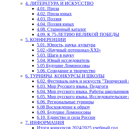
4. ЛИТЕРАТУРА И ИСКУССТВО
4.01. Проза
4.02. Проза юных
4.03. Поэзия
4.04. Поэзия юных
4.08. Старинный каталог
4.09. К 75-ЛЕТИЮ ВЕЛИКОЙ ПОБЕДЫ
5. КОНФЕРЕНЦИИ
5.01. Юность, наука, культура
5.02 «Научный потенциал-XXI»
5.03. Шаги в науку
5.04. Юный исследователь
5.05 Будущие Ломоносовы
5.06. Созидание и творчество
6. ТУРНИРЫ, КОНКУРСЫ И ШКОЛЫ
6.02. Фестиваль наук и искусств "Творческий
6.03. Мир Русского языка. Педагоги
6.04. Мир русского языка. Работы школьников
6.05. Мир русского языка. Исследовательские
6.06. Региональные турниры
6.08 Восхождение к образу
6.09. Будущие Ломоносовы
6.10. Единство и сила России
7. ИНФОРМАЦИЯ
Итоги конкурсов 2024/2025 учебный год