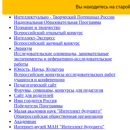
Вы находитесь на старо
Интеллектуально - Творческий Потенциал России
Национальная Образовательная Программа
Познание и творчество
Всероссийский открытый конкурс
Интеллект-Экспресс
Всероссийский заочный конкурс
Эврикум
Исследовательские олимпиады, занимательные
эксперименты и реферативно-исследовательские
работы
Юность, Наука, Культура
Всероссийские конкурсы исследовательских работ
учащихся и конференции
Педагогический сайт
Форумы, семинары, конкурсы для педагогов
Сайт для родителей
Ими гордится Россия
Победители Программы
Малая академия наук "Интеллект будущего"
Общероссийская общественная организация
Академиан
Интернет-музей МАН "Интеллект будущего"