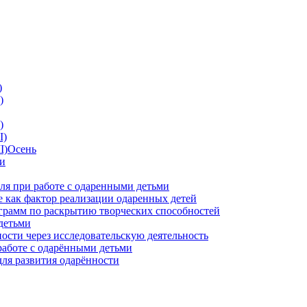
)
)
)
I)
II)Осень
ии
ля при работе с одаренными детьми
 как фактор реализации одаренных детей
грамм по раскрытию творческих способностей
детьми
ности через исследовательскую деятельность
работе с одарёнными детьми
для развития одарённости