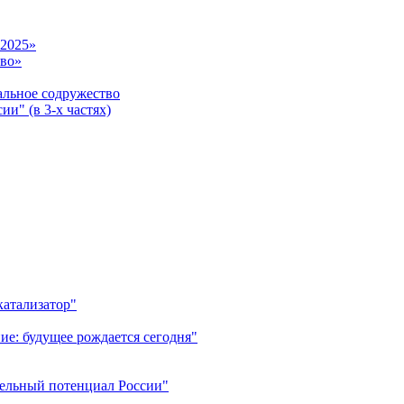
-2025»
тво»
ьное содружество
и" (в 3-х частях)
катализатор"
ие: будущее рождается сегодня"
тельный потенциал России"