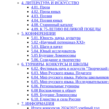
4. ЛИТЕРАТУРА И ИСКУССТВО
4.01. Проза
4.02. Проза юных
4.03. Поэзия
4.04. Поэзия юных
4.08. Старинный каталог
4.09. К 75-ЛЕТИЮ ВЕЛИКОЙ ПОБЕДЫ
5. КОНФЕРЕНЦИИ
5.01. Юность, наука, культура
5.02 «Научный потенциал-XXI»
5.03. Шаги в науку
5.04. Юный исследователь
5.05 Будущие Ломоносовы
5.06. Созидание и творчество
6. ТУРНИРЫ, КОНКУРСЫ И ШКОЛЫ
6.02. Фестиваль наук и искусств "Творческий
6.03. Мир Русского языка. Педагоги
6.04. Мир русского языка. Работы школьников
6.05. Мир русского языка. Исследовательские
6.06. Региональные турниры
6.08 Восхождение к образу
6.09. Будущие Ломоносовы
6.10. Единство и сила России
7. ИНФОРМАЦИЯ
Итоги конкурсов 2024/2025 учебный год