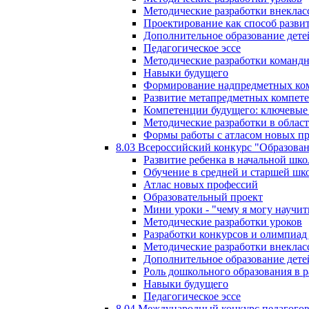
Методические разработки внекла
Проектирование как способ разви
Дополнительное образование дете
Педагогическое эссе
Методические разработки команд
Навыки будущего
Формирование надпредметных ком
Развитие метапредметных компет
Компетенции будущего: ключевые 
Методические разработки в обла
Формы работы с атласом новых п
8.03 Всероссийский конкурс "Образован
Развитие ребенка в начальной шко
Обучение в средней и старшей шк
Атлас новых профессий
Образовательный проект
Мини уроки - "чему я могу научит
Методические разработки уроков
Разработки конкурсов и олимпиад 
Методические разработки внекла
Дополнительное образование дете
Роль дошкольного образования в 
Навыки будущего
Педагогическое эссе
8.04 Международный конкурс педагогов