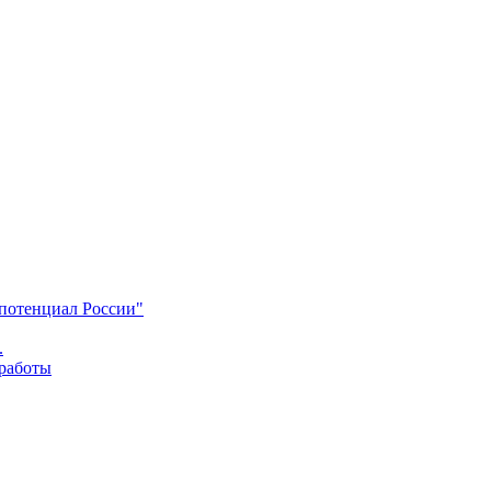
 потенциал России"
.
 работы