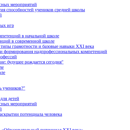
ссных мероприятий
тия способностей учеников средней школы
й
ных игр
петенций в начальной школе
енций в современной школе
типы грамотности и базовые навыки XXI века
сти формирования надпрофессиональных компетенций
рофессий
ие: будущее рождается сегодня"
ле
оле
ь учеников?"
для детей
ссных мероприятий
й
раскрытии потенциала человека
 «Образовательный потенциал XXI века»