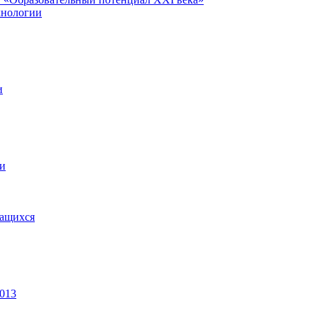
хнологии
и
ии
чащихся
2013