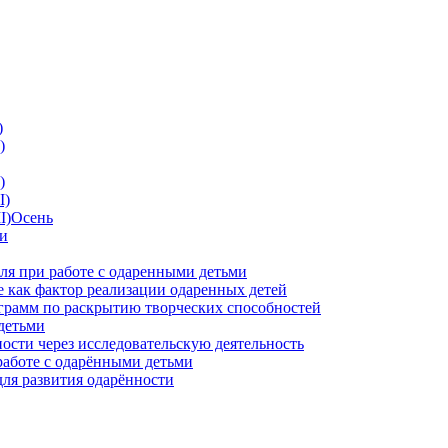
)
)
)
I)
II)Осень
ии
ля при работе с одаренными детьми
 как фактор реализации одаренных детей
грамм по раскрытию творческих способностей
детьми
ности через исследовательскую деятельность
работе с одарёнными детьми
для развития одарённости