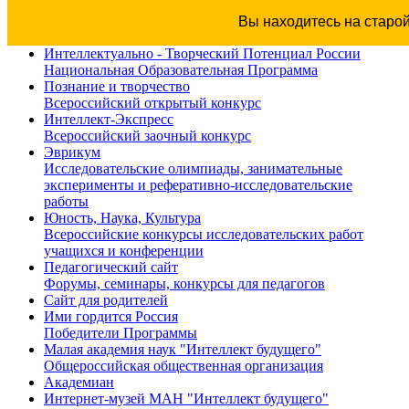
Вы находитесь на старо
Интеллектуально - Творческий Потенциал России
Национальная Образовательная Программа
Познание и творчество
Всероссийский открытый конкурс
Интеллект-Экспресс
Всероссийский заочный конкурс
Эврикум
Исследовательские олимпиады, занимательные
эксперименты и реферативно-исследовательские
работы
Юность, Наука, Культура
Всероссийские конкурсы исследовательских работ
учащихся и конференции
Педагогический сайт
Форумы, семинары, конкурсы для педагогов
Сайт для родителей
Ими гордится Россия
Победители Программы
Малая академия наук "Интеллект будущего"
Общероссийская общественная организация
Академиан
Интернет-музей МАН "Интеллект будущего"