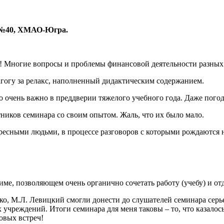
 №40, ХМАО-Югра.
 Многие вопросы и проблемы финансовой деятельности разных с
агогу за релакс, наполненный дидактическим содержанием.
то очень важно в преддверии тяжелого учебного года. Даже пог
ников семинара со своим опытом. Жаль, что их было мало.
тересными людьми, в процессе разговоров с которыми рождаются
ме, позволяющем очень органично сочетать работу (учебу) и от
о, М.Л. Левицкий смогли донести до слушателей семинара серь
учреждений. Итоги семинара для меня таковы – то, что казало
овых встреч!