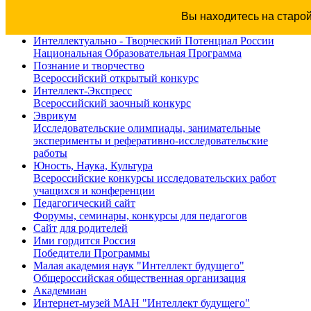
Вы находитесь на старо
Интеллектуально - Творческий Потенциал России
Национальная Образовательная Программа
Познание и творчество
Всероссийский открытый конкурс
Интеллект-Экспресс
Всероссийский заочный конкурс
Эврикум
Исследовательские олимпиады, занимательные
эксперименты и реферативно-исследовательские
работы
Юность, Наука, Культура
Всероссийские конкурсы исследовательских работ
учащихся и конференции
Педагогический сайт
Форумы, семинары, конкурсы для педагогов
Сайт для родителей
Ими гордится Россия
Победители Программы
Малая академия наук "Интеллект будущего"
Общероссийская общественная организация
Академиан
Интернет-музей МАН "Интеллект будущего"