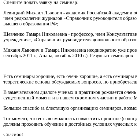
Спешите подать заявку на семинар!
Левицкий Михаил Львович - академик Российской академии обр
член редколлегии журналов «Справочник руководителя образо
высшего образования РФ;
Шевченко Тамара Николаевна - профессор, член Консультатив
учреждения», «Справочник руководителя дошкольного образов
Михаил Львович и Тамара Николаевна неоднократно уже прово
сентябрь 2011 г.; Анапа, октябрь 2010 г.). Результат семина
Есть семинары хорошие, есть очень хорошие, а есть семинары 
теоретические основы обсуждаемых вопросов, но приобретаеш
В замечательном диалоге ученых и практиков рождается очень
существенный момент и в нашем скромном участии в работе М
Большое спасибо за блестящую организацию семинаров, возмож
Тот момент, что есть возможность совместить приятное (солнце
должны проходить обучение в достойных условиях чудесных к
Спасибо!