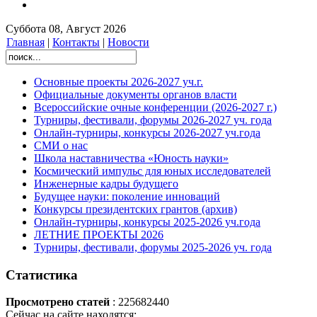
Суббота 08, Август 2026
Главная
|
Контакты
|
Новости
Основные проекты 2026-2027 уч.г.
Официальные документы органов власти
Всероссийские очные конференции (2026-2027 г.)
Турниры, фестивали, форумы 2026-2027 уч. года
Онлайн-турниры, конкурсы 2026-2027 уч.года
СМИ о нас
Школа наставничества «Юность науки»
Космический импульс для юных исследователей
Инженерные кадры будущего
Будущее науки: поколение инноваций
Конкурсы президентских грантов (архив)
Онлайн-турниры, конкурсы 2025-2026 уч.года
ЛЕТНИЕ ПРОЕКТЫ 2026
Турниры, фестивали, форумы 2025-2026 уч. года
Статистика
Просмотрено статей
: 225682440
Сейчас на сайте находятся: