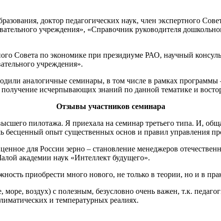
азования, доктор педагогических наук, член экспертного Сове
вательного учреждения», «Справочник руководителя дошкольно
ного Совета по экономике при президиуме РАО, научный консул
ательного учреждения».
дили аналогичные семинары, в том числе в рамках программы 
ров – получение исчерпывающих знаний по данной тематике и вос
Отзывы участников семинара
высшего пилотажа. Я приехала на семинар третьего типа. И, об
ь бесценный опыт существенных основ и правил управления пр
 ценное для России зерно – становление менеджеров отечественн
алой академии наук «Интеллект будущего».
ность приобрести много нового, не только в теории, но и в пр
, море, воздух) с полезным, безусловно очень важен, т.к. педаг
лиматических и температурных реалиях.