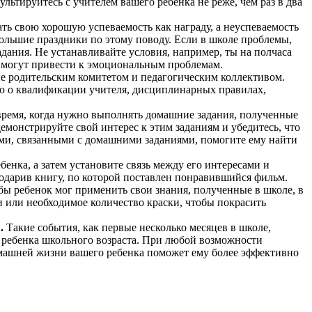
льтируйтесь с учителем вашего ребенка не реже, чем раз в два
ть свою хорошую успеваемость как награду, а неуспеваемость
большие праздники по этому поводу. Если в школе проблемы,
адания. Не устанавливайте условия, например, ты на полчаса
е могут привести к эмоциональным проблемам.
ые родительским комитетом и педагогическим коллективом.
цию о квалификации учителя, дисциплинарных правилах,
время, когда нужно выполнять домашние задания, полученные
монстрируйте свой интерес к этим заданиям и убедитесь, что
сами, связанными с домашними заданиями, помогите ему найти
енка, а затем установите связь между его интересами и
одарив книгу, по которой поставлен понравившийся фильм.
бы ребенок мог применить свои знания, полученные в школе, в
 или необходимое количество краски, чтобы покрасить
я
.
Такие события, как первые несколько месяцев в школе,
у ребенка школьного возраста. При любой возможности
машней жизни вашего ребенка поможет ему более эффективно