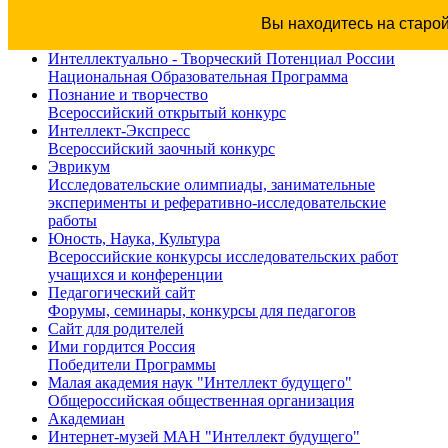
Вы находитесь на старо
Интеллектуально - Творческий Потенциал России
Национальная Образовательная Программа
Познание и творчество
Всероссийский открытый конкурс
Интеллект-Экспресс
Всероссийский заочный конкурс
Эврикум
Исследовательские олимпиады, занимательные
эксперименты и реферативно-исследовательские
работы
Юность, Наука, Культура
Всероссийские конкурсы исследовательских работ
учащихся и конференции
Педагогический сайт
Форумы, семинары, конкурсы для педагогов
Сайт для родителей
Ими гордится Россия
Победители Программы
Малая академия наук "Интеллект будущего"
Общероссийская общественная организация
Академиан
Интернет-музей МАН "Интеллект будущего"