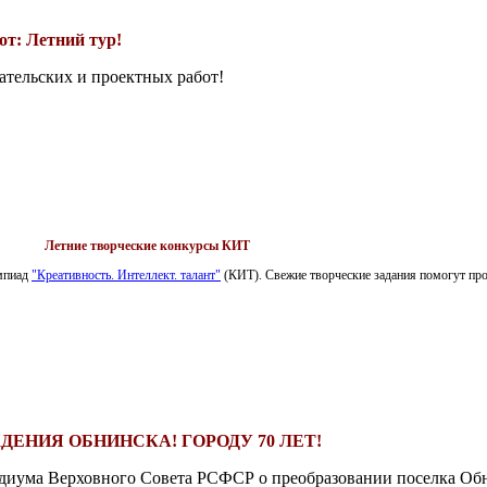
т: Летний тур!
ательских и проектных работ!
Летние творческие конкурсы КИТ
импиад
"Креативность. Интеллект. талант"
(КИТ). Свежие творческие задания помогут пров
ДЕНИЯ ОБНИНСКА! ГОРОДУ 70 ЛЕТ!
езидиума Верховного Совета РСФСР о преобразовании поселка Обн