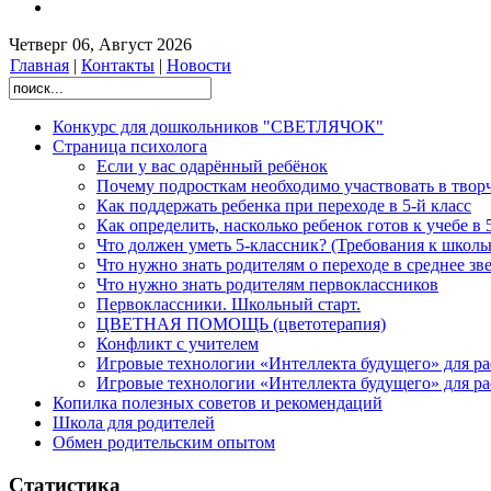
Четверг 06, Август 2026
Главная
|
Контакты
|
Новости
Конкурс для дошкольников "СВЕТЛЯЧОК"
Страница психолога
Если у вас одарённый ребёнок
Почему подросткам необходимо участвовать в твор
Как поддержать ребенка при переходе в 5-й класс
Как определить, насколько ребенок готов к учебе в 
Что должен уметь 5-классник? (Требования к школь
Что нужно знать родителям о переходе в среднее зв
Что нужно знать родителям первоклассников
Первоклассники. Школьный старт.
ЦВЕТНАЯ ПОМОЩЬ (цветотерапия)
Конфликт с учителем
Игровые технологии «Интеллекта будущего» для р
Игровые технологии «Интеллекта будущего» для р
Копилка полезных советов и рекомендаций
Школа для родителей
Обмен родительским опытом
Статистика