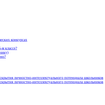
ческих конкурсах
5-м классе?
нику)
ено?
аскрытия личностно-интеллектуального потенциала школьников
аскрытия личностно-интеллектуального потенциала школьников