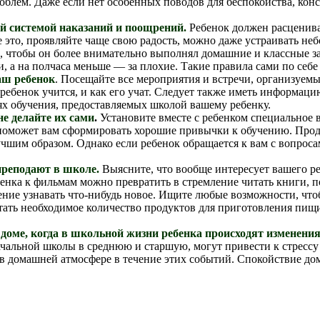
лем. Даже если нет особенных поводов для беспокойства, консу
ей системой наказаний и поощрений.
Ребенок должен расценива
е это, проявляйте чаще свою радость, можно даже устраивать не
ом, чтобы он более внимательно выполнял домашние и классные з
, а на полчаса меньше — за плохие. Такие правила сами по себ
аш ребенок
. Посещайте все мероприятия и встречи, организуем
ребенок учится, и как его учат. Следует также иметь информа
ях обучения, предоставляемых школой вашему ребенку.
е делайте их сами
.
Установите вместе с ребенком специальное 
 поможет вам сформировать хорошие привычки к обучению. Проде
учшим образом. Однако если ребенок обращается к вам с вопро
преподают в школе.
Выясните, что вообще интересует вашего реб
енка к фильмам можно превратить в стремление читать книги, п
ение узнавать что-нибудь новое. Ищите любые возможности, что
тать необходимое количество продуктов для приготовления пищи
доме, когда в школьной жизни ребенка происходят изменени
начальной школы в среднюю и старшую, могут привести к стресс
в домашней атмосфере в течение этих событий. Спокойствие до