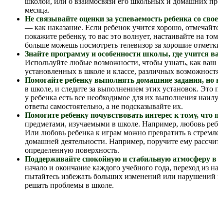
школой, или о взаимосвязи его школьных и домашних проб
месяца.
Не связывайте оценки за успеваемость ребенка со сво
— как наказание. Если ребенок учится хорошо, отмечайт
покажите ребенку, то вас это волнует, настаивайте на т
больше можешь посмотреть телевизор за хорошие отметки
Знайте программу и особенности школы, где учится в
Используйте любые возможности, чтобы узнать, как ваш 
установленных в школе и классе, различных возможност
Помогайте ребенку выполнять домашние задания, но н
в школе, и следите за выполнением этих установок. Это
у ребенка есть все необходимое для их выполнения наил
ответы самостоятельно, а не подсказывайте их.
Помогите ребенку почувствовать интерес к тому, что 
предметами, изучаемыми в школе. Например, любовь реб
Или любовь ребенка к играм можно превратить в стремл
домашней деятельности. Например, поручите ему рассчи
определенную поверхность.
Поддерживайте спокойную и стабильную атмосферу в 
начало и окончание каждого учебного года, переход из 
пытайтесь избежать больших изменений или нарушений 
решать проблемы в школе.