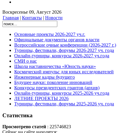
Воскресенье 09, Август 2026
Главная
|
Контакты
|
Новости
Основные проекты 2026-2027 уч.г.
Официальные документы органов власти
Всероссийские очные конференции (2026-2027 г.)
Турниры, фестивали, форумы 2026-2027 уч. года
Онлайн-турниры, конкурсы 2026-2027 уч.года
СМИ о нас
Школа наставничества «Юность науки»
Космический импульс для юных исследователей
Инженерные кадры будущего
Будущее науки: поколение инноваций
Конкурсы президентских грантов (архив)
Онлайн-турниры, конкурсы 2025-2026 уч.года
ЛЕТНИЕ ПРОЕКТЫ 2026
Турниры, фестивали, форумы 2025-2026 уч. года
Статистика
Просмотрено статей
: 225746823
Сейчас на сайте находятся: