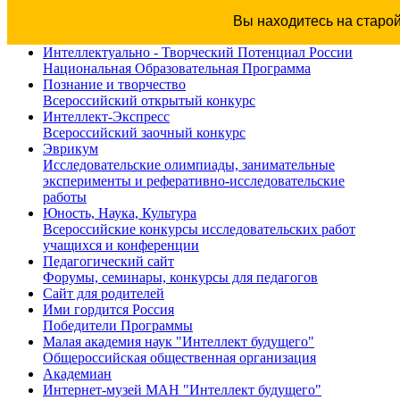
Вы находитесь на старо
Интеллектуально - Творческий Потенциал России
Национальная Образовательная Программа
Познание и творчество
Всероссийский открытый конкурс
Интеллект-Экспресс
Всероссийский заочный конкурс
Эврикум
Исследовательские олимпиады, занимательные
эксперименты и реферативно-исследовательские
работы
Юность, Наука, Культура
Всероссийские конкурсы исследовательских работ
учащихся и конференции
Педагогический сайт
Форумы, семинары, конкурсы для педагогов
Сайт для родителей
Ими гордится Россия
Победители Программы
Малая академия наук "Интеллект будущего"
Общероссийская общественная организация
Академиан
Интернет-музей МАН "Интеллект будущего"