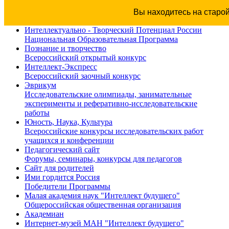
Вы находитесь на старо
Интеллектуально - Творческий Потенциал России
Национальная Образовательная Программа
Познание и творчество
Всероссийский открытый конкурс
Интеллект-Экспресс
Всероссийский заочный конкурс
Эврикум
Исследовательские олимпиады, занимательные
эксперименты и реферативно-исследовательские
работы
Юность, Наука, Культура
Всероссийские конкурсы исследовательских работ
учащихся и конференции
Педагогический сайт
Форумы, семинары, конкурсы для педагогов
Сайт для родителей
Ими гордится Россия
Победители Программы
Малая академия наук "Интеллект будущего"
Общероссийская общественная организация
Академиан
Интернет-музей МАН "Интеллект будущего"