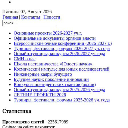
Пятница 07, Август 2026
Главная
|
Контакты
|
Новости
Основные проекты 2026-2027 уч.г.
Официальные документы органов власти
Всероссийские очные конференции (2026-2027 г.)
Турниры, фестивали, форумы 2026-2027 уч. года
Онлайн-турниры, конкурсы 2026-2027 уч.года
СМИ о нас
Школа наставничества «Юность науки»
Космический импульс для юных исследователей
Инженерные кадры будущего
Будущее науки: поколение инноваций
Конкурсы президентских грантов (архив)
Онлайн-турниры, конкурсы 2025-2026 уч.года
ЛЕТНИЕ ПРОЕКТЫ 2026
Турниры, фестивали, форумы 2025-2026 уч. года
Статистика
Просмотрено статей
: 225617989
Сейчас на сайте находятся: