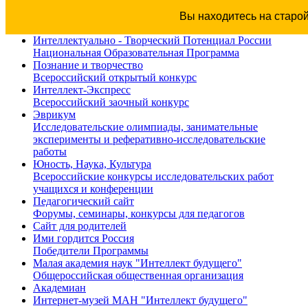
Вы находитесь на старо
Интеллектуально - Творческий Потенциал России
Национальная Образовательная Программа
Познание и творчество
Всероссийский открытый конкурс
Интеллект-Экспресс
Всероссийский заочный конкурс
Эврикум
Исследовательские олимпиады, занимательные
эксперименты и реферативно-исследовательские
работы
Юность, Наука, Культура
Всероссийские конкурсы исследовательских работ
учащихся и конференции
Педагогический сайт
Форумы, семинары, конкурсы для педагогов
Сайт для родителей
Ими гордится Россия
Победители Программы
Малая академия наук "Интеллект будущего"
Общероссийская общественная организация
Академиан
Интернет-музей МАН "Интеллект будущего"