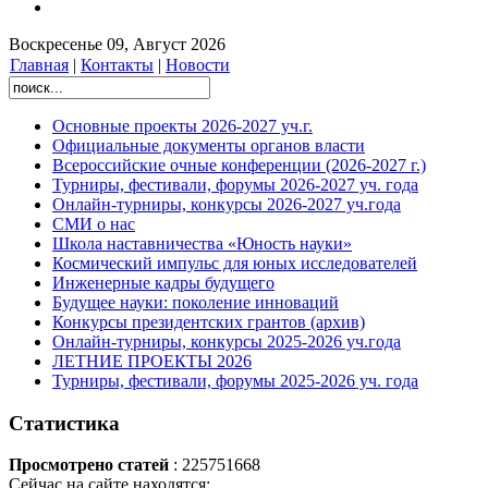
Воскресенье 09, Август 2026
Главная
|
Контакты
|
Новости
Основные проекты 2026-2027 уч.г.
Официальные документы органов власти
Всероссийские очные конференции (2026-2027 г.)
Турниры, фестивали, форумы 2026-2027 уч. года
Онлайн-турниры, конкурсы 2026-2027 уч.года
СМИ о нас
Школа наставничества «Юность науки»
Космический импульс для юных исследователей
Инженерные кадры будущего
Будущее науки: поколение инноваций
Конкурсы президентских грантов (архив)
Онлайн-турниры, конкурсы 2025-2026 уч.года
ЛЕТНИЕ ПРОЕКТЫ 2026
Турниры, фестивали, форумы 2025-2026 уч. года
Статистика
Просмотрено статей
: 225751668
Сейчас на сайте находятся: