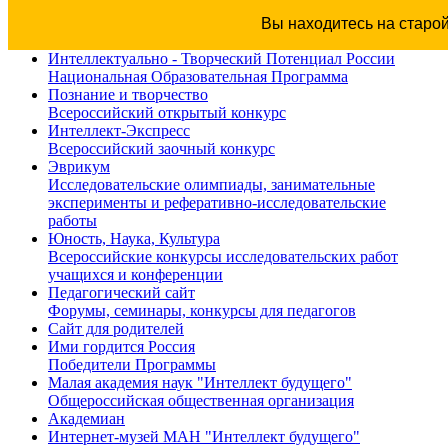
Вы находитесь на старо
Интеллектуально - Творческий Потенциал России
Национальная Образовательная Программа
Познание и творчество
Всероссийский открытый конкурс
Интеллект-Экспресс
Всероссийский заочный конкурс
Эврикум
Исследовательские олимпиады, занимательные
эксперименты и реферативно-исследовательские
работы
Юность, Наука, Культура
Всероссийские конкурсы исследовательских работ
учащихся и конференции
Педагогический сайт
Форумы, семинары, конкурсы для педагогов
Сайт для родителей
Ими гордится Россия
Победители Программы
Малая академия наук "Интеллект будущего"
Общероссийская общественная организация
Академиан
Интернет-музей МАН "Интеллект будущего"