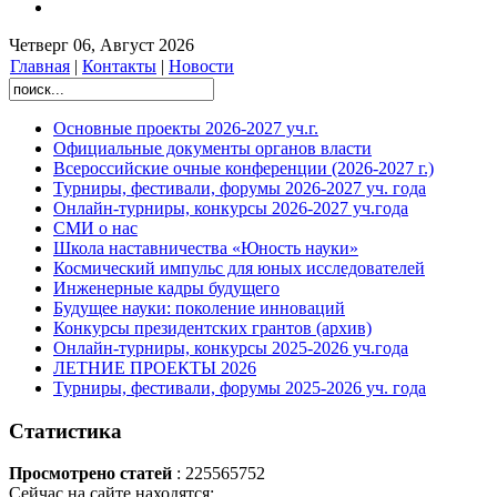
Четверг 06, Август 2026
Главная
|
Контакты
|
Новости
Основные проекты 2026-2027 уч.г.
Официальные документы органов власти
Всероссийские очные конференции (2026-2027 г.)
Турниры, фестивали, форумы 2026-2027 уч. года
Онлайн-турниры, конкурсы 2026-2027 уч.года
СМИ о нас
Школа наставничества «Юность науки»
Космический импульс для юных исследователей
Инженерные кадры будущего
Будущее науки: поколение инноваций
Конкурсы президентских грантов (архив)
Онлайн-турниры, конкурсы 2025-2026 уч.года
ЛЕТНИЕ ПРОЕКТЫ 2026
Турниры, фестивали, форумы 2025-2026 уч. года
Статистика
Просмотрено статей
: 225565752
Сейчас на сайте находятся: