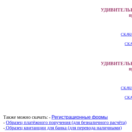
УДИВИТЕЛЬН
п
СКАЧ
СКА
УДИВИТЕЛЬН
п
СКАЧ
СКА
Также можно скачать: -
Регистрационные формы
-
Образец платёжного поручения (для безналичного расчёта)
-
Образец квитанции для банка (для перевода наличными)