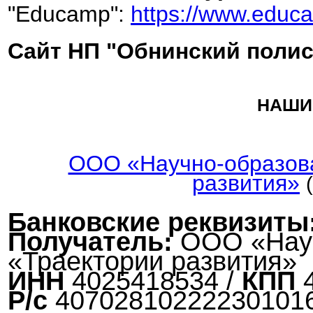
"Educamp":
https://www.educ
Сайт НП "Обнинский полис
НАШИ
ООО «Научно-образова
развития»
Банковские реквизиты
Получатель
:
ООО «Науч
«Траектории развития»
ИНН
4025418534 /
КПП
4
Р/с
40702810222230101