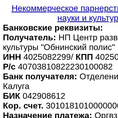
Некоммерческое парнерств
науки и культу
Банковские реквизиты:
Получатель:
НП Центр разви
культуры "Обнинский полис"
ИНН
4025082299/
КПП
40250
Р/с
40703810822230100082
Банк получателя:
Отделени
Калуга
БИК
042908612
Кор. счет.
301018101000000
Назначение платежа:
Оргвз