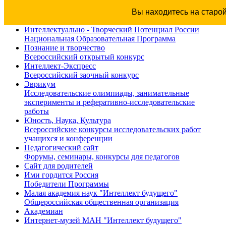
Вы находитесь на старо
Интеллектуально - Творческий Потенциал России
Национальная Образовательная Программа
Познание и творчество
Всероссийский открытый конкурс
Интеллект-Экспресс
Всероссийский заочный конкурс
Эврикум
Исследовательские олимпиады, занимательные
эксперименты и реферативно-исследовательские
работы
Юность, Наука, Культура
Всероссийские конкурсы исследовательских работ
учащихся и конференции
Педагогический сайт
Форумы, семинары, конкурсы для педагогов
Сайт для родителей
Ими гордится Россия
Победители Программы
Малая академия наук "Интеллект будущего"
Общероссийская общественная организация
Академиан
Интернет-музей МАН "Интеллект будущего"