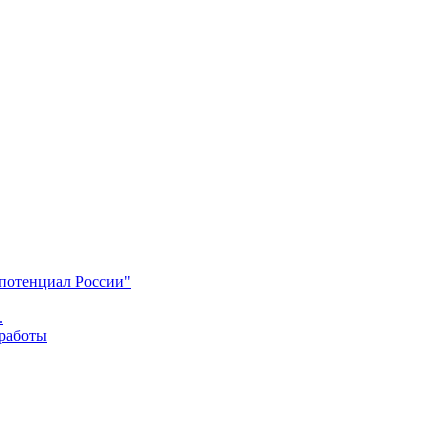
 потенциал России"
.
 работы