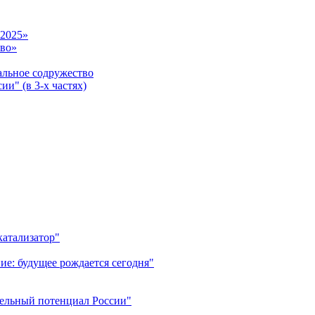
-2025»
тво»
ьное содружество
и" (в 3-х частях)
катализатор"
ие: будущее рождается сегодня"
тельный потенциал России"