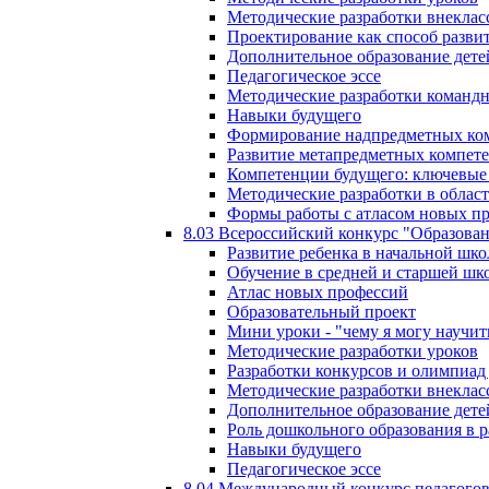
Методические разработки внекла
Проектирование как способ разви
Дополнительное образование дете
Педагогическое эссе
Методические разработки команд
Навыки будущего
Формирование надпредметных ком
Развитие метапредметных компет
Компетенции будущего: ключевые 
Методические разработки в обла
Формы работы с атласом новых п
8.03 Всероссийский конкурс "Образован
Развитие ребенка в начальной шко
Обучение в средней и старшей шк
Атлас новых профессий
Образовательный проект
Мини уроки - "чему я могу научит
Методические разработки уроков
Разработки конкурсов и олимпиад 
Методические разработки внекла
Дополнительное образование дете
Роль дошкольного образования в 
Навыки будущего
Педагогическое эссе
8.04 Международный конкурс педагогов