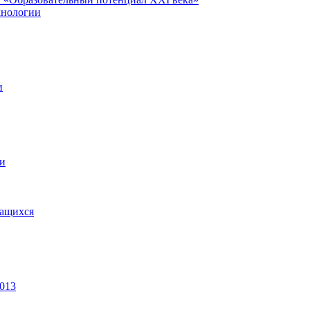
хнологии
и
ии
чащихся
2013