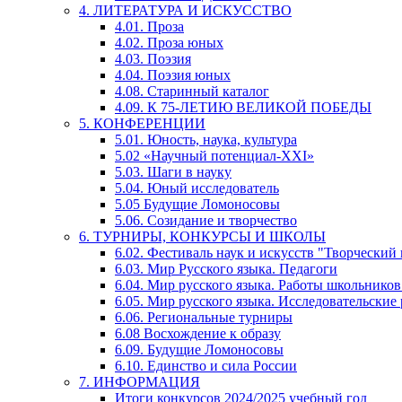
4. ЛИТЕРАТУРА И ИСКУССТВО
4.01. Проза
4.02. Проза юных
4.03. Поэзия
4.04. Поэзия юных
4.08. Старинный каталог
4.09. К 75-ЛЕТИЮ ВЕЛИКОЙ ПОБЕДЫ
5. КОНФЕРЕНЦИИ
5.01. Юность, наука, культура
5.02 «Научный потенциал-XXI»
5.03. Шаги в науку
5.04. Юный исследователь
5.05 Будущие Ломоносовы
5.06. Созидание и творчество
6. ТУРНИРЫ, КОНКУРСЫ И ШКОЛЫ
6.02. Фестиваль наук и искусств "Творческий
6.03. Мир Русского языка. Педагоги
6.04. Мир русского языка. Работы школьников
6.05. Мир русского языка. Исследовательские
6.06. Региональные турниры
6.08 Восхождение к образу
6.09. Будущие Ломоносовы
6.10. Единство и сила России
7. ИНФОРМАЦИЯ
Итоги конкурсов 2024/2025 учебный год