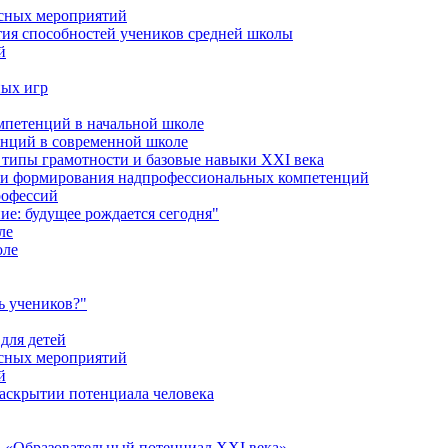
ссных мероприятий
тия способностей учеников средней школы
й
ных игр
петенций в начальной школе
енций в современной школе
типы грамотности и базовые навыки XXI века
сти формирования надпрофессиональных компетенций
рофессий
ие: будущее рождается сегодня"
ле
оле
ь учеников?"
для детей
ссных мероприятий
й
раскрытии потенциала человека
 «Образовательный потенциал XXI века»