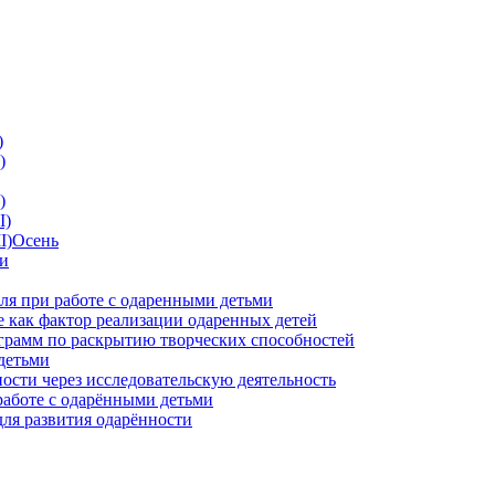
)
)
)
I)
II)Осень
ии
ля при работе с одаренными детьми
 как фактор реализации одаренных детей
грамм по раскрытию творческих способностей
детьми
ности через исследовательскую деятельность
работе с одарёнными детьми
для развития одарённости