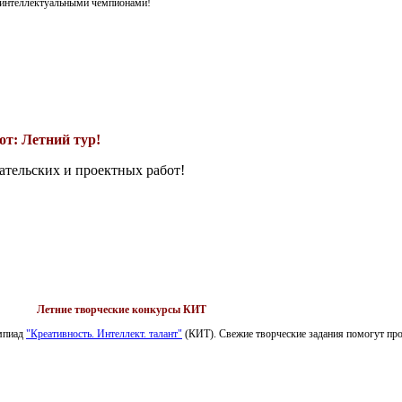
я интеллектуальными чемпионами!
т: Летний тур!
ательских и проектных работ!
Летние творческие конкурсы КИТ
импиад
"Креативность. Интеллект. талант"
(КИТ). Свежие творческие задания помогут пров