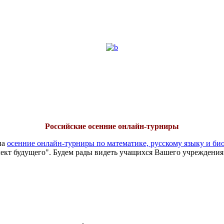
Российские осенние онлайн-турниры
на
осенние онлайн-турниры по математике, русскому языку и би
ект будущего". Будем рады видеть учащихся Вашего учреждения