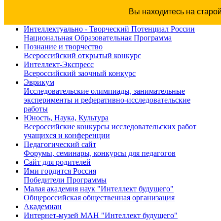
Вы находитесь на старо
Интеллектуально - Творческий Потенциал России
Национальная Образовательная Программа
Познание и творчество
Всероссийский открытый конкурс
Интеллект-Экспресс
Всероссийский заочный конкурс
Эврикум
Исследовательские олимпиады, занимательные
эксперименты и реферативно-исследовательские
работы
Юность, Наука, Культура
Всероссийские конкурсы исследовательских работ
учащихся и конференции
Педагогический сайт
Форумы, семинары, конкурсы для педагогов
Сайт для родителей
Ими гордится Россия
Победители Программы
Малая академия наук "Интеллект будущего"
Общероссийская общественная организация
Академиан
Интернет-музей МАН "Интеллект будущего"