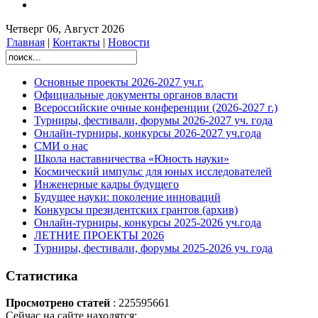
Четверг 06, Август 2026
Главная
|
Контакты
|
Новости
Основные проекты 2026-2027 уч.г.
Официальные документы органов власти
Всероссийские очные конференции (2026-2027 г.)
Турниры, фестивали, форумы 2026-2027 уч. года
Онлайн-турниры, конкурсы 2026-2027 уч.года
СМИ о нас
Школа наставничества «Юность науки»
Космический импульс для юных исследователей
Инженерные кадры будущего
Будущее науки: поколение инноваций
Конкурсы президентских грантов (архив)
Онлайн-турниры, конкурсы 2025-2026 уч.года
ЛЕТНИЕ ПРОЕКТЫ 2026
Турниры, фестивали, форумы 2025-2026 уч. года
Статистика
Просмотрено статей
: 225595661
Сейчас на сайте находятся: