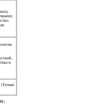
ных),
ование;
ство;
ая
пология
усский,
гика и
 (Только
Т: