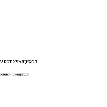
 РАБОТ УЧАЩИХСЯ
еренций учащихся: