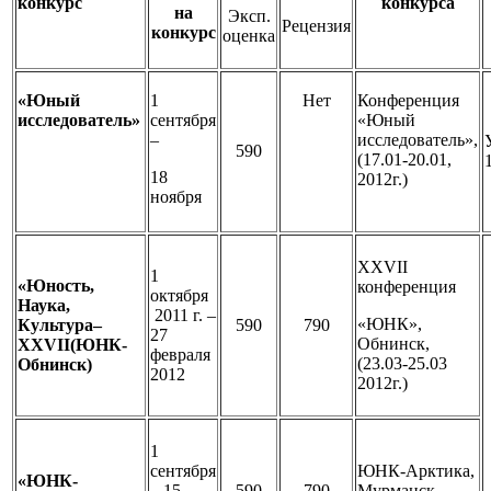
конкурс
конкурса
на
Эксп.
Рецензия
конкурс
оценка
«Юный
1
Нет
Конференция
исследователь»
сентября
«Юный
–
исследователь»,
590
(17.01-20.01,
18
2012г.)
ноября
XXVII
1
«Юность,
конференция
октября
Наука,
2011 г. –
«ЮНК»,
Культура–
590
790
27
Обнинск,
XXVII(ЮНК-
февраля
(23.03-25.03
Обнинск)
2012
2012г.)
1
сентября
ЮНК-Арктика,
«ЮНК-
– 15
590
790
Мурманск,