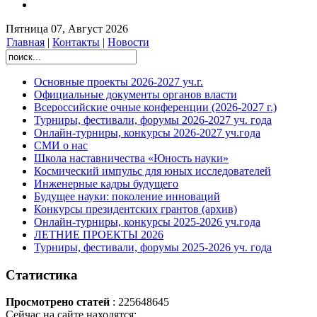
Пятница 07, Август 2026
Главная
|
Контакты
|
Новости
Основные проекты 2026-2027 уч.г.
Официальные документы органов власти
Всероссийские очные конференции (2026-2027 г.)
Турниры, фестивали, форумы 2026-2027 уч. года
Онлайн-турниры, конкурсы 2026-2027 уч.года
СМИ о нас
Школа наставничества «Юность науки»
Космический импульс для юных исследователей
Инженерные кадры будущего
Будущее науки: поколение инноваций
Конкурсы президентских грантов (архив)
Онлайн-турниры, конкурсы 2025-2026 уч.года
ЛЕТНИЕ ПРОЕКТЫ 2026
Турниры, фестивали, форумы 2025-2026 уч. года
Статистика
Просмотрено статей
: 225648645
Сейчас на сайте находятся: