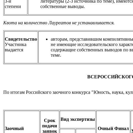
3-й
литературы (2-3 источника по теме), имеютс
степени
собственные выводы.
Квота на количество Лауреатов не устанавливается.
Свидетельство
авторам, представившим компилятивны
Участника
не имеющие исследовательского характе
выдается
содержащие собственных выводов по 
теме.
ВСЕРОССИЙСКОГО
По итогам Российского заочного конкурса "Юность, наука, ку
Вид экспертизы
Срок
подачи
Заочный
Очный Финал
заявок