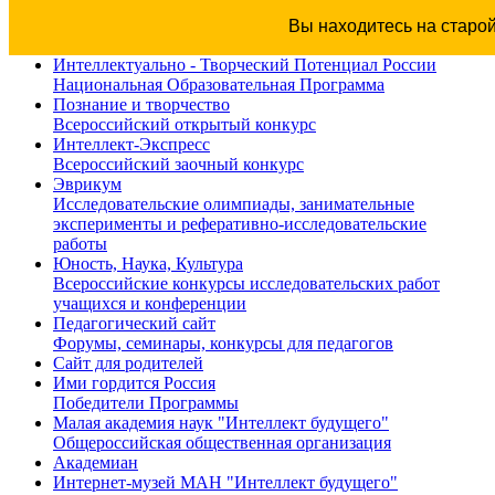
Вы находитесь на старо
Интеллектуально - Творческий Потенциал России
Национальная Образовательная Программа
Познание и творчество
Всероссийский открытый конкурс
Интеллект-Экспресс
Всероссийский заочный конкурс
Эврикум
Исследовательские олимпиады, занимательные
эксперименты и реферативно-исследовательские
работы
Юность, Наука, Культура
Всероссийские конкурсы исследовательских работ
учащихся и конференции
Педагогический сайт
Форумы, семинары, конкурсы для педагогов
Сайт для родителей
Ими гордится Россия
Победители Программы
Малая академия наук "Интеллект будущего"
Общероссийская общественная организация
Академиан
Интернет-музей МАН "Интеллект будущего"