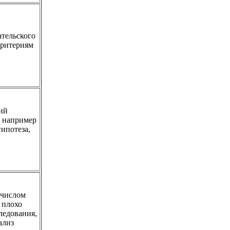
ательского
критериям
кий
, например
гипотеза,
 числом
 плохо
ледования,
ализ