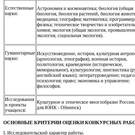
Естественные
Астрономия и космонавтика; биология (общая
науки:
биология, биология растений, биология живот
медицина; география; математика; программир
физика; техническое творчество и изобретатель
химия; экология (общая экология, промышленн
экология, социальная экология).
Гуманитарные
Искусствоведение, история, культурная антро
науки:
(археология, этнография), военная история,
политология, краеведение (историческое,
мемориальное), культурология; лингвистика (р
английский языки); литературоведение; педаго
психология; право; экономика и управление;
философия.
Исследования
Культурное и этническое многообразие России.
и проекты
для ЮНК - Обнинск)
учащихся:
ОСНОВНЫЕ КРИТЕРИИ ОЦЕНКИ КОНКУРСНЫХ РАБО
I. Исследовательский характер работы.